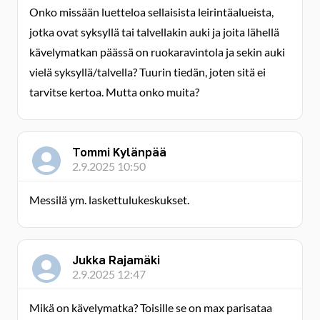
Onko missään luetteloa sellaisista leirintäalueista,
jotka ovat syksyllä tai talvellakin auki ja joita lähellä
kävelymatkan päässä on ruokaravintola ja sekin auki
vielä syksyllä/talvella? Tuurin tiedän, joten sitä ei
tarvitse kertoa. Mutta onko muita?
Tommi Kylänpää
2.9.2025 10:50
Messilä ym. laskettulukeskukset.
Jukka Rajamäki
2.9.2025 12:47
Mikä on kävelymatka? Toisille se on max parisataa