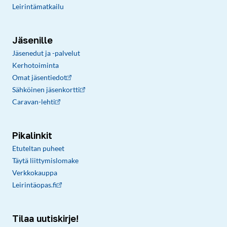
Leirintämatkailu
Jäsenille
Jäsenedut ja -palvelut
Kerhotoiminta
Omat jäsentiedot
Sähköinen jäsenkortti
Caravan-lehti
Pikalinkit
Etuteltan puheet
Täytä liittymislomake
Verkkokauppa
Leirintäopas.fi
Tilaa uutiskirje!