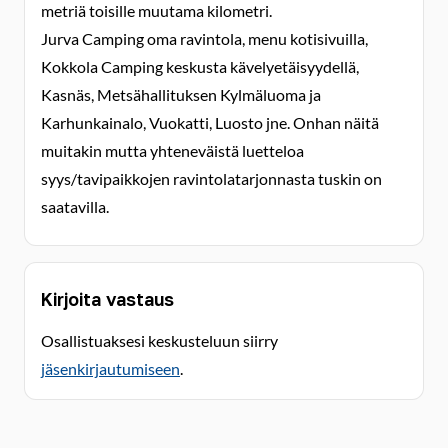
metriä toisille muutama kilometri.
Jurva Camping oma ravintola, menu kotisivuilla,
Kokkola Camping keskusta kävelyetäisyydellä,
Kasnäs, Metsähallituksen Kylmäluoma ja
Karhunkainalo, Vuokatti, Luosto jne. Onhan näitä
muitakin mutta yhteneväistä luetteloa
syys/tavipaikkojen ravintolatarjonnasta tuskin on
saatavilla.
Kirjoita vastaus
Osallistuaksesi keskusteluun siirry
jäsenkirjautumiseen
.