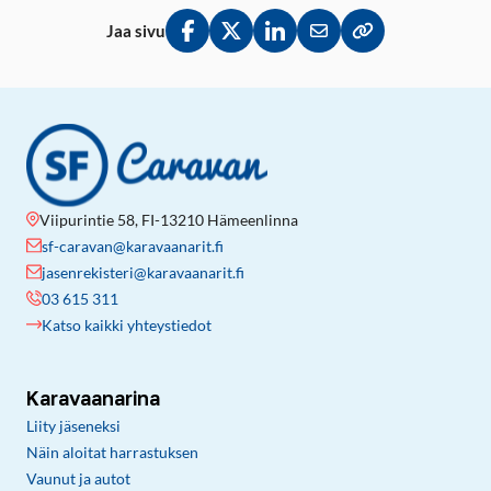
Jaa sivu
Jaa Facebookissa
Jaa Twitterissä
Jaa LinkedInissä
Jaa sähköpostitse
Kopioi linkki lei
Viipurintie 58, FI-13210 Hämeenlinna
sf-caravan@karavaanarit.fi
jasenrekisteri@karavaanarit.fi
03 615 311
Katso kaikki yhteystiedot
Karavaanarina
Liity jäseneksi
Näin aloitat harrastuksen
Vaunut ja autot