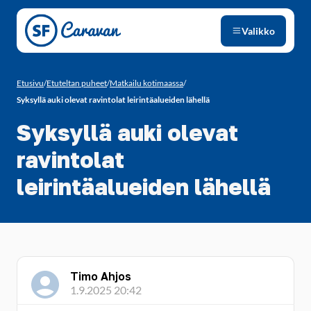
Siirry sivun sisältöön
Valikko
Etusivu
/
Etuteltan puheet
/
Matkailu kotimaassa
/
Syksyllä auki olevat ravintolat leirintäalueiden lähellä
Syksyllä auki olevat
ravintolat
leirintäalueiden lähellä
Timo Ahjos
1.9.2025 20:42