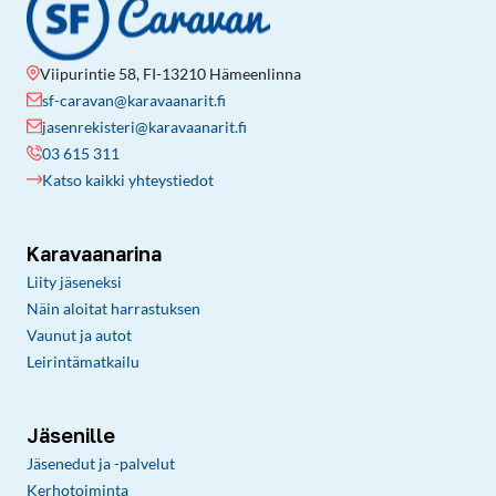
Viipurintie 58, FI-13210 Hämeenlinna
sf-caravan@karavaanarit.fi
jasenrekisteri@karavaanarit.fi
03 615 311
Katso kaikki yhteystiedot
Karavaanarina
Liity jäseneksi
Näin aloitat harrastuksen
Vaunut ja autot
Leirintämatkailu
Jäsenille
Jäsenedut ja -palvelut
Kerhotoiminta