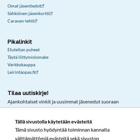
Omat jäsentiedot
Sähköinen jäsenkortti
Caravan-lehti
Pikalinkit
Etuteltan puheet
Täytä liittymislomake
Verkkokauppa
Leirintäopas.fi
Tilaa uutiskirje!
Ajankohtaiset vinkit ja uusimmat jäsenedut suoraan
sähköpostiisi.
Tällä sivustolla käytetään evästeitä
Tämä sivusto hyödyntää toiminnan kannalta
Tilaa
välttämättömiä evästeitä sekä sivuston