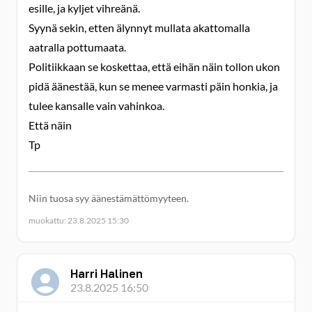
esille, ja kyljet vihreänä.
Syynä sekin, etten älynnyt mullata akattomalla
aatralla pottumaata.
Politiikkaan se koskettaa, että eihän näin tollon ukon
pidä äänestää, kun se menee varmasti päin honkia, ja
tulee kansalle vain vahinkoa.
Että näin
Tp
Niin tuosa syy äänestämättömyyteen.
muokattu: 23.8.2025 15:30
Harri Halinen
23.8.2025 16:50