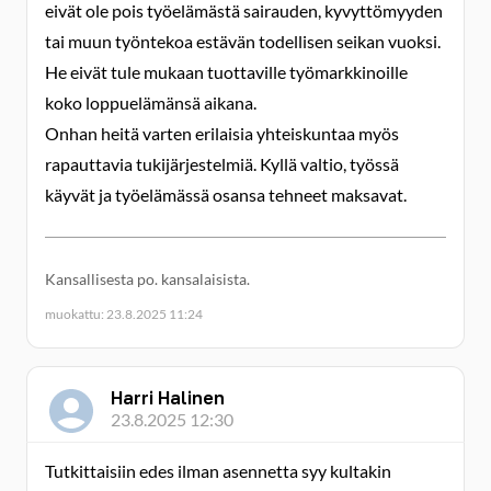
eivät ole pois työelämästä sairauden, kyvyttömyyden
tai muun työntekoa estävän todellisen seikan vuoksi.
He eivät tule mukaan tuottaville työmarkkinoille
koko loppuelämänsä aikana.
Onhan heitä varten erilaisia yhteiskuntaa myös
rapauttavia tukijärjestelmiä. Kyllä valtio, työssä
käyvät ja työelämässä osansa tehneet maksavat.
Kansallisesta po. kansalaisista.
muokattu: 23.8.2025 11:24
Harri Halinen
23.8.2025 12:30
Tutkittaisiin edes ilman asennetta syy kultakin