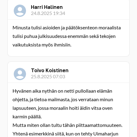
Harri Halinen
24.8.2025 19:34
Minusta tulisi asioiden ja päätöksenteon moraalista
tulisi puhua julkisuudessa enemmän sekä tekojen
vaikutuksista myös ihmisiin.
Toivo Koistinen
25.8.2025 07:03
Hyvänen aika nythän on netti pullollaan elämän
ohjetta, ja tietoa mailmasta, jos verrataan minun
lapsuuteen, jossa moraalin hoiti äidin vitsa oven
karmin päällä.
Mutta miten ollan tultu tähän piittaamattomuuteen.
Yhtenä esimerkkinä siitä, kun on tehty Uimaharjun