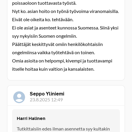
poissaoloon tuottavasta työstä.
Nyt ko. asian hoito on työnä työvoima viranomaisilla.
Eivät ole oikeita ko. tehtävään.
Ei ole asiat ja asenteet kunnossa Suomessa. Siinä yksi
syy nykyisiin Suomen ongelmiin.
Päättäjät keskittyvät omiin henkilökohtaisiin
ongelmiinsa vaikka työtehtävä on toinen.
Omia asioita on helpompi, kivempi ja tuottavampi
itselle hoitaa kuin valtion ja kansalaisten.
Seppo Yliniemi
23.8.2025 12:49
Harri Halinen
Tutkittaisiin edes ilman asennetta syy kultakin