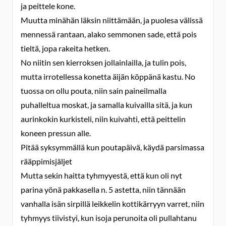
ja peittele kone.
Muutta minähän läksin niittämään, ja puolesa välissä
mennessä rantaan, alako semmonen sade, että pois
tieltä, jopa rakeita hetken.
No niitin sen kierroksen jollainlailla, ja tulin pois,
mutta irrotellessa konetta äijän köppänä kastu. No
tuossa on ollu pouta, niin sain paineilmalla
puhalleltua moskat, ja samalla kuivailla sitä, ja kun
aurinkokin kurkisteli, niin kuivahti, että peittelin
koneen pressun alle.
Pitää syksymmällä kun poutapäivä, käydä parsimassa
rääppimisjäljet
Mutta sekin haitta tyhmyyestä, että kun oli nyt
parina yönä pakkasella n. 5 astetta, niin tännään
vanhalla isän sirpillä leikkelin kottikärryyn varret, niin
tyhmyys tiivistyi, kun isoja perunoita oli pullahtanu