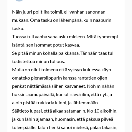
Näin juuri politiika toimii, eli vanhan sanonnan
mukaan. Oma tasku on lähempänä, kuin naapurin
tasku.
Tuossa tuli vanha sanalasku mieleen. Mitä tyhmempi
isäntä, sen isommat potut kasvaa.
Se pitää minun kohalla paikkansa. Tännään taas tuli
todistettua minun tollous.
Mulla on ollut toimena että syksyn kuluessa käyn
omateko pienarsilppurin kanssa rantatien ojien
penkat niittämässä siihen kasvaneet. Noh minähän
hoksin, aamupäivällä, kun oli sievä ilim, että nyt, ja
aloin pistää traktoria kiinni, ja lähtemmään.
Säätieto lupasi, että alkaa sataman n. klo 10 aikoihin,
ja kun lähin ajamaan, huomasin, että paksua pilveä
tulee päälle. Talon henki sanoi mielesä, palaa takasin,