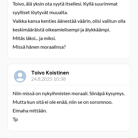
Toivo, älä yksin ota syytä itsellesi. Kyllä suurimmat
syylliset löytyvät muualta.
Vaikka kansa kenties äänestää väärin, olisi valitun olla
keskimääräistä oikeamielisempi ja älykkäämpi.
Mitäs läksi... ja miksi.
Missä hänen moraalinsa?
Toivo Koistinen
24.8.2025 10:38
Niin missä on nykyihmisten moraali. Siinäpä kysymys.
Mutta kun sitä ei ole enää, niin se on soromnoo.
Eimaha mittään.
Tp