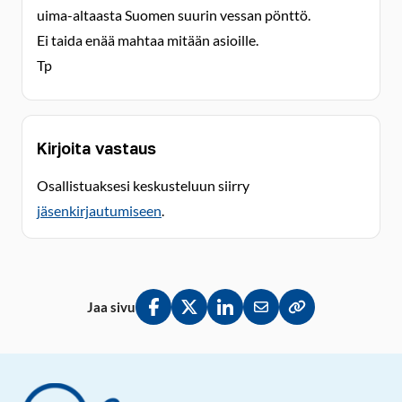
uima-altaasta Suomen suurin vessan pönttö.
Ei taida enää mahtaa mitään asioille.
Tp
Kirjoita vastaus
Osallistuaksesi keskusteluun siirry
jäsenkirjautumiseen
.
Jaa sivu
Jaa Facebookissa
Jaa Twitterissä
Jaa LinkedInissä
Jaa sähköpostitse
Kopioi linkki lei