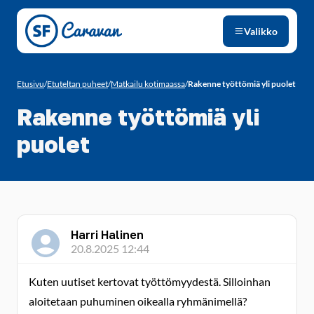
Siirry sivun sisältöön
Valikko
Etusivu
/
Etuteltan puheet
/
Matkailu kotimaassa
/
Rakenne työttömiä yli puolet
Rakenne työttömiä yli
puolet
Harri Halinen
20.8.2025 12:44
Kuten uutiset kertovat työttömyydestä. Silloinhan
aloitetaan puhuminen oikealla ryhmänimellä?