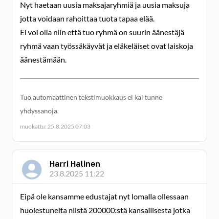
Nyt haetaan uusia maksajaryhmiä ja uusia maksuja
jotta voidaan rahoittaa tuota tapaa elää.
Ei voi olla niin että tuo ryhmä on suurin äänestäjä
ryhmä vaan työssäkäyvät ja eläkeläiset ovat laiskoja
äänestämään.
Tuo automaattinen tekstimuokkaus ei kai tunne
yhdyssanoja.
muokattu: 25.8.2025 07:03
Harri Halinen
23.8.2025 11:22
Eipä ole kansamme edustajat nyt lomalla ollessaan
huolestuneita niistä 200000:stä kansallisesta jotka