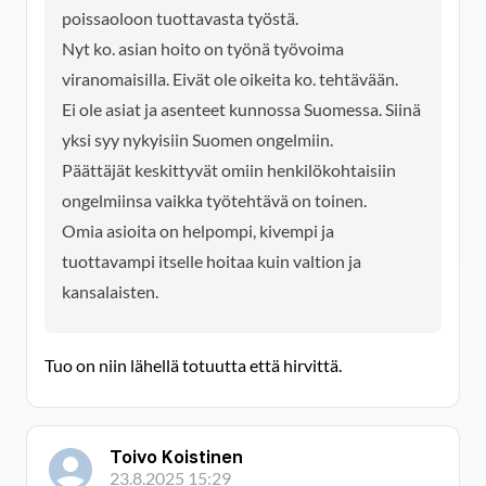
poissaoloon tuottavasta työstä.
Nyt ko. asian hoito on työnä työvoima
viranomaisilla. Eivät ole oikeita ko. tehtävään.
Ei ole asiat ja asenteet kunnossa Suomessa. Siinä
yksi syy nykyisiin Suomen ongelmiin.
Päättäjät keskittyvät omiin henkilökohtaisiin
ongelmiinsa vaikka työtehtävä on toinen.
Omia asioita on helpompi, kivempi ja
tuottavampi itselle hoitaa kuin valtion ja
kansalaisten.
Tuo on niin lähellä totuutta että hirvittä.
Toivo Koistinen
23.8.2025 15:29