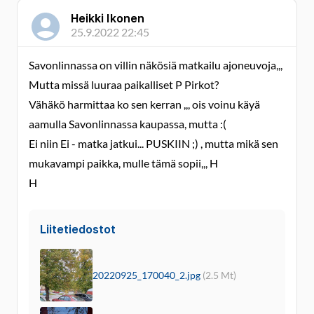
Heikki Ikonen
25.9.2022 22:45
Savonlinnassa on villin näkösiä matkailu ajoneuvoja,,,
Mutta missä luuraa paikalliset P Pirkot?
Vähäkö harmittaa ko sen kerran ,,, ois voinu käyä
aamulla Savonlinnassa kaupassa, mutta :(
Ei niin Ei - matka jatkui... PUSKIIN ;) , mutta mikä sen
mukavampi paikka, mulle tämä sopii,,, H
H
Liitetiedostot
20220925_170040_2.jpg
(2.5 Mt)