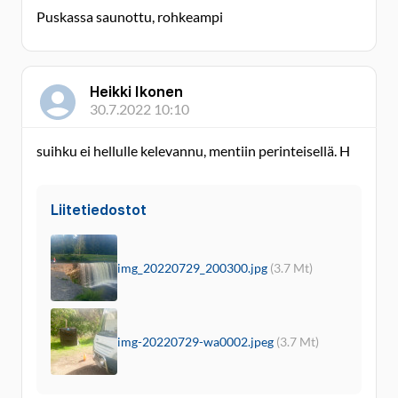
Puskassa saunottu, rohkeampi
Heikki Ikonen
30.7.2022 10:10
suihku ei hellulle kelevannu, mentiin perinteisellä. H
Liitetiedostot
img_20220729_200300.jpg
(3.7 Mt)
img-20220729-wa0002.jpeg
(3.7 Mt)