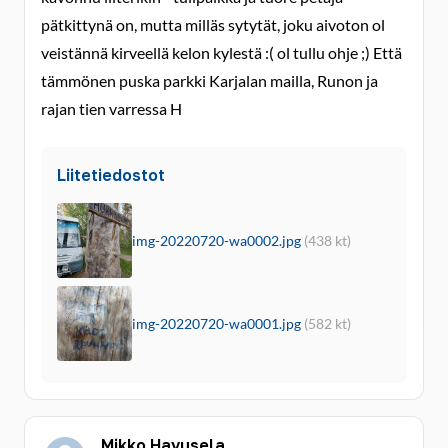
pätkittynä on, mutta milläs sytytät, joku aivoton ol
veistännä kirveellä kelon kylestä :( ol tullu ohje ;) Että
tämmönen puska parkki Karjalan mailla, Runon ja
rajan tien varressa H
Liitetiedostot
img-20220720-wa0002.jpg
(438 kt)
img-20220720-wa0001.jpg
(582 kt)
Mikko Havusela