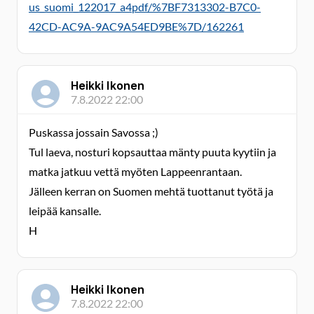
us_suomi_122017_a4pdf/%7BF7313302-B7C0-
42CD-AC9A-9AC9A54ED9BE%7D/162261
Heikki Ikonen
7.8.2022 22:00
Puskassa jossain Savossa ;)
Tul laeva, nosturi kopsauttaa mänty puuta kyytiin ja
matka jatkuu vettä myöten Lappeenrantaan.
Jälleen kerran on Suomen mehtä tuottanut työtä ja
leipää kansalle.
H
Heikki Ikonen
7.8.2022 22:00