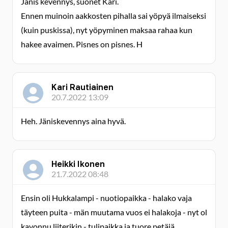
Jänis kevennys, suonet Kari.
Ennen muinoin aakkosten pihalla sai yöpyä ilmaiseksi
(kuin puskissa), nyt yöpyminen maksaa rahaa kun
hakee avaimen. Pisnes on pisnes. H
Kari Rautiainen
20.7.2022 13:09
Heh. Jäniskevennys aina hyvä.
Heikki Ikonen
21.7.2022 08:48
Ensin oli Hukkalampi - nuotiopaikka - halako vaja
täyteen puita - män muutama vuos ei halakoja - nyt ol
kavonnu liiterikin - tulipaikka ja tuore petäjä