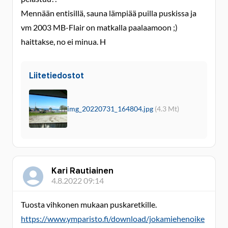
Mennään entisillä, sauna lämpiää puilla puskissa ja
vm 2003 MB-Flair on matkalla paalaamoon ;)
haittakse, no ei minua. H
Liitetiedostot
img_20220731_164804.jpg
(4.3 Mt)
Kari Rautiainen
4.8.2022 09:14
Tuosta vihkonen mukaan puskaretkille.
https://www.ymparisto.fi/download/jokamiehenoike