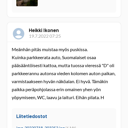
Heikki Ikonen
19.7.2022 07:25
Meänhän pitäs muistaa myös puskissa.
Kuinka parkkeerata auto, Suomalaiset osaa
pääsääntöisesti kattoa, mutta tuossa vieressä "D" oli
parkkeerannu autonsa vieden kolomen auton paikan,
varmistaakseen hyvän näköalan. Ei hyvä. Tämäkin
paikka peräpohjolassa erin omainen yhen yön
yöpymiseen, WC, laavu ja laituri. Eihän pilata. H
Liitetiedostot
img_20220718_203252.jpg
(6 Mt)