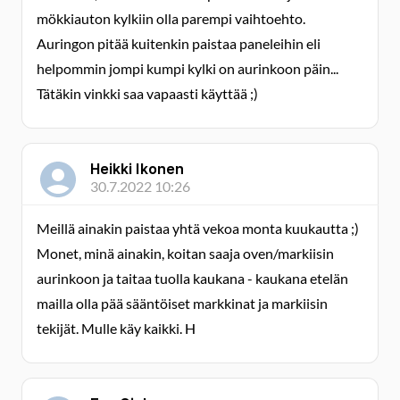
mökkiauton kylkiin olla parempi vaihtoehto.
Auringon pitää kuitenkin paistaa paneleihin eli
helpommin jompi kumpi kylki on aurinkoon päin...
Tätäkin vinkki saa vapaasti käyttää ;)
Heikki Ikonen
30.7.2022 10:26
Meillä ainakin paistaa yhtä vekoa monta kuukautta ;)
Monet, minä ainakin, koitan saaja oven/markiisin
aurinkoon ja taitaa tuolla kaukana - kaukana etelän
mailla olla pää sääntöiset markkinat ja markiisin
tekijät. Mulle käy kaikki. H