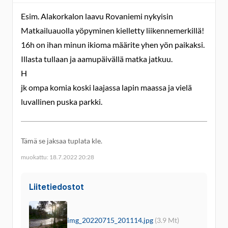
Esim. Alakorkalon laavu Rovaniemi nykyisin
Matkailuauolla yöpyminen kielletty liikennemerkillä!
16h on ihan minun ikioma määrite yhen yön paikaksi.
Illasta tullaan ja aamupäivällä matka jatkuu.
H
jk ompa komia koski laajassa lapin maassa ja vielä
luvallinen puska parkki.
Tämä se jaksaa tuplata kle.
muokattu: 18.7.2022 20:28
Liitetiedostot
img_20220715_201114.jpg
(3.9 Mt)