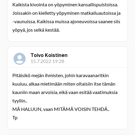
Kaikista kivointa on yöpyminen kansallispuistoissa.
Joissakin on kielletty yöpyminen matkailuautoissa ja
-vaunuissa. Kaikissa muissa ajoneuvoissa saanee siis
yöpyä, jos selkä kestää.
Toivo Koistinen
15.7.2022 19:28
Pitäisikö mejän ihmisten, johin karavaanaritkin
kuuluu, alkaa mietimään miten oltaisiin itse tämän
kauniin maan arvoisia, eikä vaan esitää vaatimuksia
tyyliin..
MÄ HALUUN, vaan MITÄMÄ VOISIN TEHDÄ..
Tp