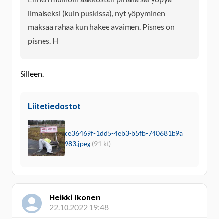
ilmaiseksi (kuin puskissa), nyt yöpyminen
maksaa rahaa kun hakee avaimen. Pisnes on
pisnes. H
Silleen.
Liitetiedostot
ce36469f-1dd5-4eb3-b5fb-740681b9a
983.jpeg
(91 kt)
Heikki Ikonen
22.10.2022 19:48