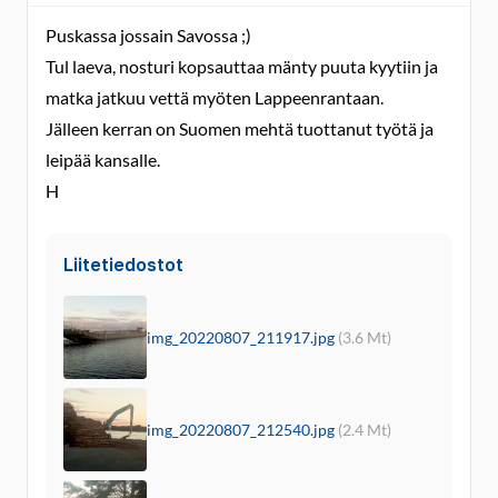
Puskassa jossain Savossa ;)
Tul laeva, nosturi kopsauttaa mänty puuta kyytiin ja
matka jatkuu vettä myöten Lappeenrantaan.
Jälleen kerran on Suomen mehtä tuottanut työtä ja
leipää kansalle.
H
Liitetiedostot
img_20220807_211917.jpg
(3.6 Mt)
img_20220807_212540.jpg
(2.4 Mt)