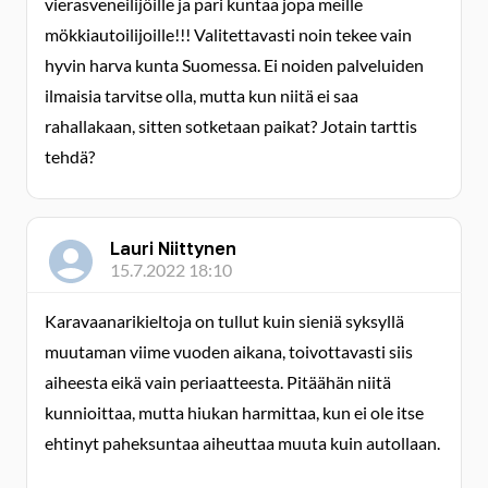
vierasveneilijöille ja pari kuntaa jopa meille
mökkiautoilijoille!!! Valitettavasti noin tekee vain
hyvin harva kunta Suomessa. Ei noiden palveluiden
ilmaisia tarvitse olla, mutta kun niitä ei saa
rahallakaan, sitten sotketaan paikat? Jotain tarttis
tehdä?
Lauri Niittynen
15.7.2022 18:10
Karavaanarikieltoja on tullut kuin sieniä syksyllä
muutaman viime vuoden aikana, toivottavasti siis
aiheesta eikä vain periaatteesta. Pitäähän niitä
kunnioittaa, mutta hiukan harmittaa, kun ei ole itse
ehtinyt paheksuntaa aiheuttaa muuta kuin autollaan.