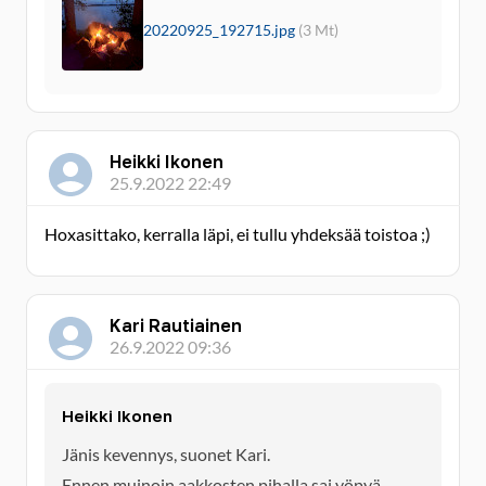
20220925_192715.jpg
(3 Mt)
Heikki Ikonen
25.9.2022 22:49
Hoxasittako, kerralla läpi, ei tullu yhdeksää toistoa ;)
Kari Rautiainen
26.9.2022 09:36
Heikki Ikonen
Jänis kevennys, suonet Kari.
Ennen muinoin aakkosten pihalla sai yöpyä