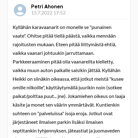
Petri Ahonen
15.7.2022 17:52
Kyllähän karavaanarit on monelle se "punainen
vaate". Ohitse pitää tiellä päästä, vaikka mennään
rajoitusten mukaan. Eteen pitää liittymästä ehtiä,
vaikka vaanari johtuukin jarruttamaan.
Parkkeeraaminen pitää olla vaanareilta kielletty,
vaikka muun auton paikalle saisikin jättää. Kyllähän
Heikki on siinäkin oikeassa, että jotkut meistä "kusee
omille nilkoille", käyttäytymällä juurikin noin (sotkee
paikat/polttaa puut... jne). Jokamiehen oikeus on laaja
käsite ja monet sen väärin ymmärtävät. Kuntienkin
suhteen on "palveluissa" isoja eroja. Jotkut ovat
järjestäneet ilmaisen parkin lisäksi ilmaisen
septitankin tyhjennyksen, jäteastiat ja juomaveden