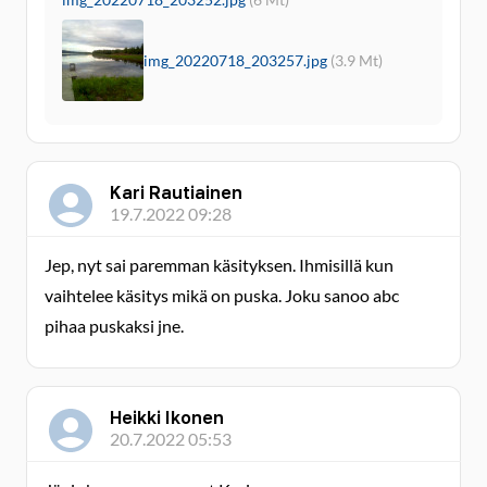
img_20220718_203257.jpg
(3.9 Mt)
Kari Rautiainen
19.7.2022 09:28
Jep, nyt sai paremman käsityksen. Ihmisillä kun
vaihtelee käsitys mikä on puska. Joku sanoo abc
pihaa puskaksi jne.
Heikki Ikonen
20.7.2022 05:53