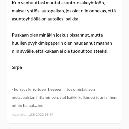
Kun vanhuuttasi muutat asunto-osakeyhtiöön,
maksat yhtiösi autopaikan, jos olet niin onnekas, että
asuntoyhtiöllä on autollesi paikka.
Puskaan olen minäkin joskus pissannut, mutta
huulien pyyhkimispaperin olen haudannut maahan
niin syvälle, että kukaan ei ole tuonut todisteeksi.
Sirpa
- korjaus kirjoitusvirheeseeni : Jos omistat ison
metsäpalstan liittymineen, viet kaikki kulkimesi juuri siihen,
mihin haluat... jne
muokattu: 12.8.2022 18:49