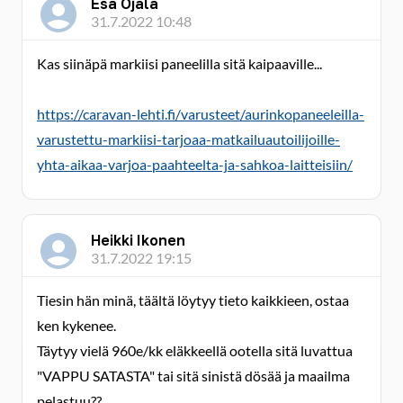
Esa Ojala
31.7.2022 10:48
Kas siinäpä markiisi paneelilla sitä kaipaaville...
https://caravan-lehti.fi/varusteet/aurinkopaneeleilla-
varustettu-markiisi-tarjoaa-matkailuautoilijoille-
yhta-aikaa-varjoa-paahteelta-ja-sahkoa-laitteisiin/
Heikki Ikonen
31.7.2022 19:15
Tiesin hän minä, täältä löytyy tieto kaikkieen, ostaa
ken kykenee.
Täytyy vielä 960e/kk eläkkeellä ootella sitä luvattua
"VAPPU SATASTA" tai sitä sinistä dösää ja maailma
pelastuu??