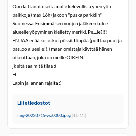
Oon laittanut useita mulle kelevollisia yhen yön
paikkoja (max 16h) jakoon "puska parkkiin"
Suomessa. Ensimmäisen vuojen jäläkeen tulee
alueelle yöpyminen kielletty merkki. Pe....le?!!!
EN JAA enää ko jotkut pössit töppää (polttaa puut ja
pas..oo alueelle!!!) maan omistaja käyttää hänen
oikeuttaan, joka on meille OIKEIN.
jk sitä saa mitä tilaa :(
H
Lapin ja lannan rajalta ;)
Liitetiedostot
img-20220715-wa0000.jpeg
(4.8 Mt)