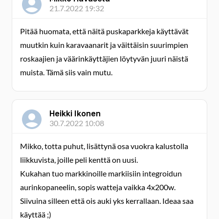
21.7.2022 19:32
Pitää huomata, että näitä puskaparkkeja käyttävät
muutkin kuin karavaanarit ja väittäisin suurimpien
roskaajien ja väärinkäyttäjien löytyvän juuri näistä
muista. Tämä siis vain mutu.
Heikki Ikonen
30.7.2022 10:08
Mikko, totta puhut, lisättynä osa vuokra kalustolla
liikkuvista, joille peli kenttä on uusi.
Kukahan tuo markkinoille markiisiin integroidun
aurinkopaneelin, sopis watteja vaikka 4x200w.
Siivuina silleen että ois auki yks kerrallaan. Ideaa saa
käyttää ;)