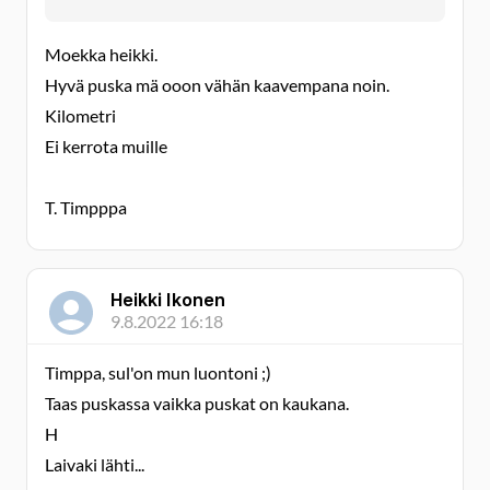
Moekka heikki.
Hyvä puska mä ooon vähän kaavempana noin.
Kilometri
Ei kerrota muille
T. Timpppa
Heikki Ikonen
9.8.2022 16:18
Timppa, sul'on mun luontoni ;)
Taas puskassa vaikka puskat on kaukana.
H
Laivaki lähti...