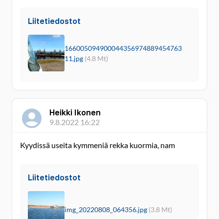
Liitetiedostot
166005094900044356974889454763
11.jpg
(4.8 Mt)
Heikki Ikonen
9.8.2022 16:22
Kyydissä useita kymmeniä rekka kuormia, nam
Liitetiedostot
img_20220808_064356.jpg
(3.8 Mt)