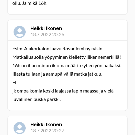
ollu. Ja mikä 16h.
Heikki Ikonen
18.7.2022 20:26
Esim. Alakorkalon laavu Rovaniemi nykyisin
Matkailuauolla yöpyminen kielletty liikennemerkillä!
16h on ihan minun ikioma määrite yhen yön paikaksi.
Illasta tullaan ja aamupäivällä matka jatkuu.
H
jk ompa komia koski laajassa lapin maassa ja vielä
luvallinen puska parkki.
Heikki Ikonen
18.7.2022 20:27