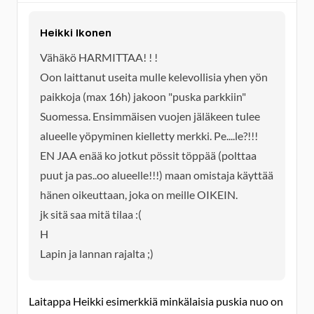
Heikki Ikonen
Vähäkö HARMITTAA! ! !
Oon laittanut useita mulle kelevollisia yhen yön
paikkoja (max 16h) jakoon "puska parkkiin"
Suomessa. Ensimmäisen vuojen jäläkeen tulee
alueelle yöpyminen kielletty merkki. Pe....le?!!!
EN JAA enää ko jotkut pössit töppää (polttaa
puut ja pas..oo alueelle!!!) maan omistaja käyttää
hänen oikeuttaan, joka on meille OIKEIN.
jk sitä saa mitä tilaa :(
H
Lapin ja lannan rajalta ;)
Laitappa Heikki esimerkkiä minkälaisia puskia nuo on