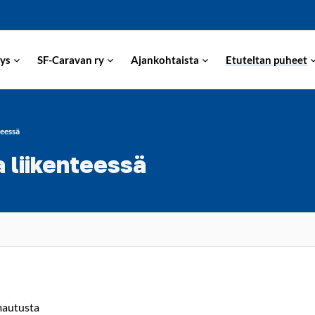
ys
SF-Caravan ry
Ajankohtaista
Etuteltan puheet
teessä
a liikenteessä
omautusta