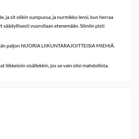
le, ja sit olikin sumpussa, ja nurmikko lensi, kun herraa
t säädyllisesti vuorollaan etenemään. Silmiin pisti
lettömän paljon NUORIA LIIKUNTARAJOITTEISIA MIEHIÄ.
iikkeisiin sisällekkin, jos se vain olisi mahdollista.