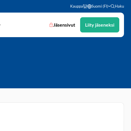
Kauppa
Suomi (FI)
Haku
Jäsensivut
Liity jäseneksi