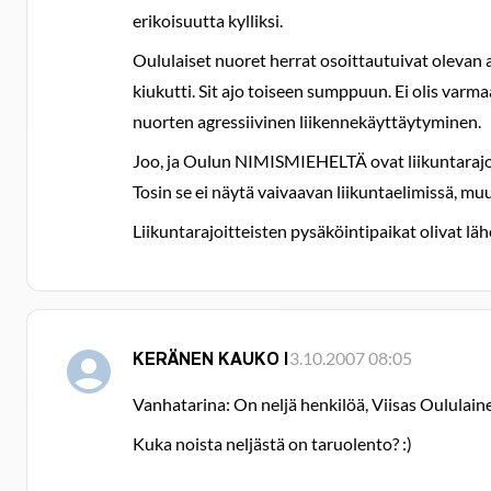
erikoisuutta kylliksi.
Oululaiset nuoret herrat osoittautuivat olevan aik
kiukutti. Sit ajo toiseen sumppuun. Ei olis varma
nuorten agressiivinen liikennekäyttäytyminen.
Joo, ja Oulun NIMISMIEHELTÄ ovat liikuntaraj
Tosin se ei näytä vaivaavan liikuntaelimissä, muu
Liikuntarajoitteisten pysäköintipaikat olivat lähe
KERÄNEN KAUKO I
3.10.2007 08:05
Vanhatarina: On neljä henkilöä, Viisas Oululain
Kuka noista neljästä on taruolento? :)