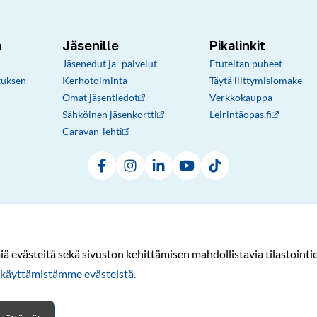
a
Jäsenille
Pikalinkit
Jäsenedut ja -palvelut
Etuteltan puheet
tuksen
Kerhotoiminta
Täytä liittymislomake
Omat jäsentiedot
Verkkokauppa
Sähköinen jäsenkortti
Leirintäopas.fi
Caravan-lehti
Facebook
Instagram
LinkedIn
YouTube
TikTok
Rekisteri- ja tietosuojaseloste
Sopimusehdot
© Karavaanarit 2026
evästeitä sekä sivuston kehittämisen mahdollistavia tilastointiev
käyttämistämme evästeistä.​​​​​​