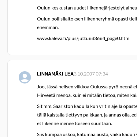
Oulun keskustan uudet liikennejärjestelyt aiheut
Oulun poliisilaitoksen liikenneryhmä opasti tiell
enemmän.
www.kaleva.fi/plus/juttu683664_page0.htm
LINNAMÄKI LEA
3.10.2007 07:34
Joo, tässä nelisen viikkoa Oulussa pyröineenä e
Hirveetä menoa, kuin ei mitään tietoa, miten ka
Sit mm. Saariston kadulla kun yritin ajella opaste
tällä kaistalla tiettyyn paikkaan, ja annas olla,
et liikenne menee toiseen suuntaan.
Siis kumpaa uskoa, katumaalausta, vaika kadun y