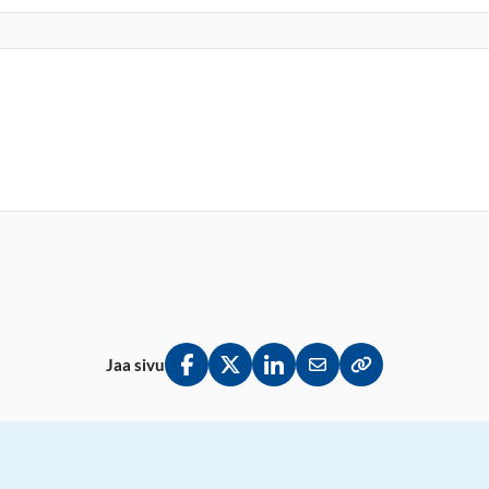
Jaa sivu
Jaa Facebookissa
Jaa Twitterissä
Jaa LinkedInissä
Jaa sähköpostitse
Kopioi linkki lei