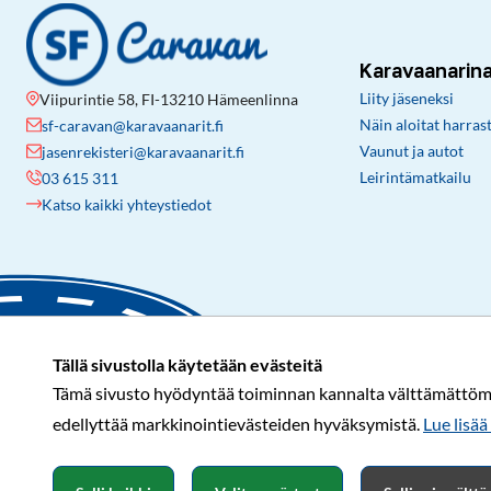
Karavaanarin
Liity jäseneksi
Viipurintie 58, FI-13210 Hämeenlinna
Näin aloitat harras
sf-caravan@karavaanarit.fi
Vaunut ja autot
jasenrekisteri@karavaanarit.fi
Leirintämatkailu
03 615 311
Katso kaikki yhteystiedot
Tällä sivustolla käytetään evästeitä
Tämä sivusto hyödyntää toiminnan kannalta välttämättömiä 
edellyttää markkinointievästeiden hyväksymistä.
Lue lisää 