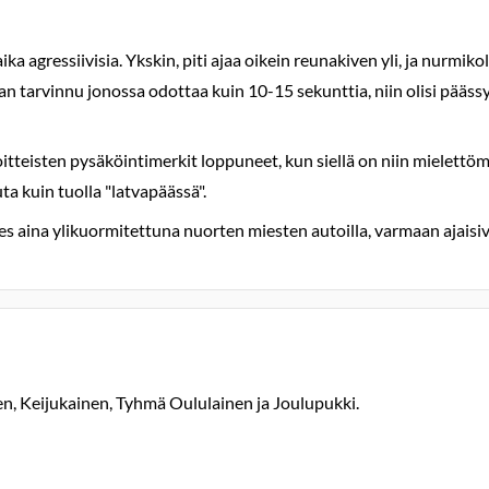
a agressiivisia. Ykskin, piti ajaa oikein reunakiven yli, ja nurmikol
an tarvinnu jonossa odottaa kuin 10-15 sekunttia, niin olisi päässy
oitteisten pysäköintimerkit loppuneet, kun siellä on niin mie
ta kuin tuolla "latvapäässä".
s aina ylikuormitettuna nuorten miesten autoilla, varmaan ajaisivat l
en, Keijukainen, Tyhmä Oululainen ja Joulupukki.