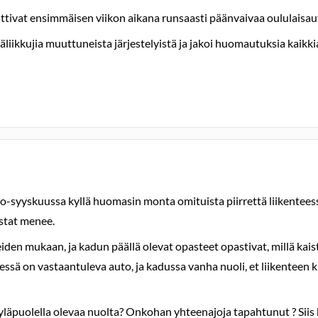
tivat ensimmäisen viikon aikana runsaasti päänvaivaa oululaisauto
äliikkujia muuttuneista järjestelyistä ja jakoi huomautuksia kaikki
lo-syyskuussa kyllä huomasin monta omituista piirrettä liikenteess
istat menee.
iden mukaan, ja kadun päällä olevat opasteet opastivat, millä kaistall
 edessä on vastaantuleva auto, ja kadussa vanha nuoli, et liikentee
läpuolella olevaa nuolta? Onkohan yhteenajoja tapahtunut ? Siis ka