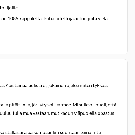
ilijoille.
aan 1089 kappaletta. Puhallutettuja autoilijoita vielä
ä. Kaistamaalauksia ei, jokainen ajelee miten tykkää.
a pitäisi olla, järkytys oli karmee. Minulle oli nuoli, että
n kuuluu tulla mua vastaan, mut kadun yläpuolella opastus
istalla sai ajaa kumpaankin suuntaan. Siinä riitti