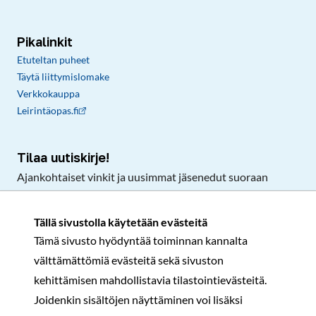
Pikalinkit
Etuteltan puheet
Täytä liittymislomake
Verkkokauppa
Leirintäopas.fi
Tilaa uutiskirje!
Ajankohtaiset vinkit ja uusimmat jäsenedut suoraan
sähköpostiisi.
Tällä sivustolla käytetään evästeitä
Tämä sivusto hyödyntää toiminnan kannalta
Tilaa
välttämättömiä evästeitä sekä sivuston
Facebook
Instagram
LinkedIn
YouTube
TikTok
kehittämisen mahdollistavia tilastointievästeitä.
Joidenkin sisältöjen näyttäminen voi lisäksi