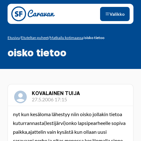
Siirry sivun sisältöön
Valikko
Etusivu
/
Etuteltan puheet
/
Matkailu kotimaassa
/
oisko tietoo
oisko tietoo
KOVALAINEN TUIJA
27.5.2006 17:15
nyt kun kesäloma lähestyy niin oisko jollakin tietoa
kuturrannasta(lestijärvi)onko lapsipearheelle sopiva
paikka,ajattelin vain kysästä kun ollaan uusi
caravaani perhe ja oltas menossa kesälomalla sinne.