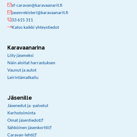
sf-caravan@karavaanarit.fi
jasenrekisteri@karavaanarit.fi
03 615 311
Katso kaikki yhteystiedot
Karavaanarina
Liity jäseneksi
Näin aloitat harrastuksen
Vaunut ja autot
Leirintämatkailu
Jäsenille
Jäsenedut ja -palvelut
Kerhotoiminta
Omat jäsentiedot
Sähköinen jäsenkortti
Caravan-lehti