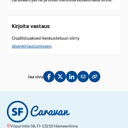
Kirjoita vastaus
Osallistuaksesi keskusteluun siirry
jäsenkirjautumiseen
.
Jaa sivu
Jaa Facebookissa
Jaa Twitterissä
Jaa LinkedInissä
Jaa sähköpostitse
Kopioi linkki lei
Viipurintie 58, FI-13210 Hämeenlinna