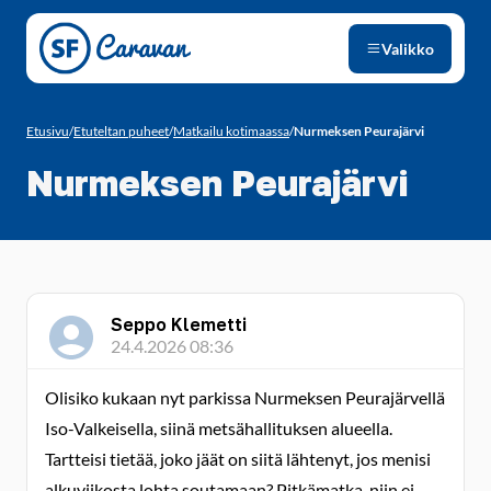
Siirry sivun sisältöön
Valikko
Etusivu
/
Etuteltan puheet
/
Matkailu kotimaassa
/
Nurmeksen Peurajärvi
Nurmeksen Peurajärvi
Seppo Klemetti
24.4.2026 08:36
Olisiko kukaan nyt parkissa Nurmeksen Peurajärvellä
Iso-Valkeisella, siinä metsähallituksen alueella.
Tartteisi tietää, joko jäät on siitä lähtenyt, jos menisi
alkuviikosta lohta soutamaan? Pitkämatka, niin ei