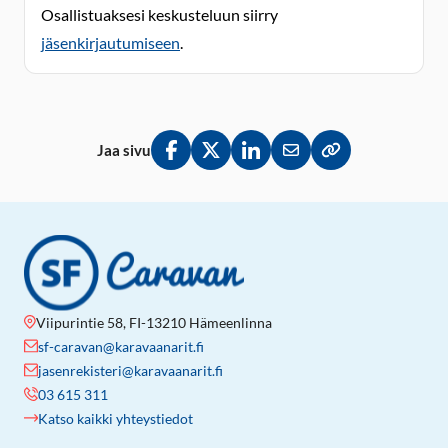
Osallistuaksesi keskusteluun siirry
jäsenkirjautumiseen
.
Jaa sivu
Jaa Facebookissa
Jaa Twitterissä
Jaa LinkedInissä
Jaa sähköpostitse
Kopioi linkki lei
Viipurintie 58, FI-13210 Hämeenlinna
sf-caravan@karavaanarit.fi
jasenrekisteri@karavaanarit.fi
03 615 311
Katso kaikki yhteystiedot