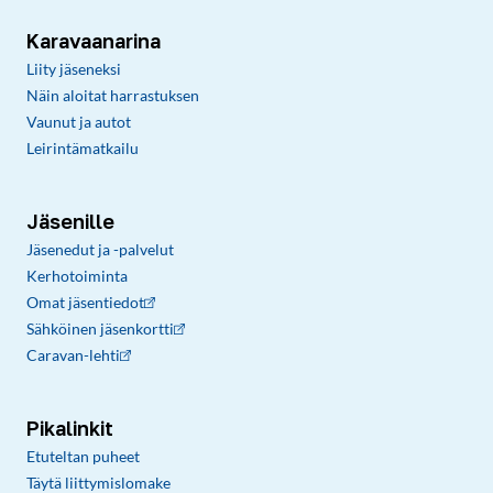
Karavaanarina
Liity jäseneksi
Näin aloitat harrastuksen
Vaunut ja autot
Leirintämatkailu
Jäsenille
Jäsenedut ja -palvelut
Kerhotoiminta
Omat jäsentiedot
Sähköinen jäsenkortti
Caravan-lehti
Pikalinkit
Etuteltan puheet
Täytä liittymislomake