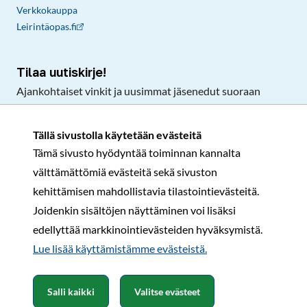
Verkkokauppa
Leirintäopas.fi
Tilaa uutiskirje!
Ajankohtaiset vinkit ja uusimmat jäsenedut suoraan
sähköpostiisi.
Tällä sivustolla käytetään evästeitä
Tämä sivusto hyödyntää toiminnan kannalta
Tilaa
välttämättömiä evästeitä sekä sivuston
Facebook
Instagram
LinkedIn
YouTube
TikTok
kehittämisen mahdollistavia tilastointievästeitä.
Joidenkin sisältöjen näyttäminen voi lisäksi
edellyttää markkinointievästeiden hyväksymistä.
Rekisteri- ja tietosuojaseloste
Sopimusehdot
Lue lisää käyttämistämme evästeistä.​​​​​​
© Karavaanarit 2026
Salli kaikki
Valitse evästeet