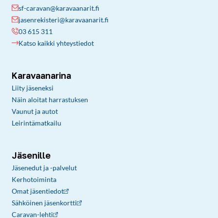
sf-caravan@karavaanarit.fi
jasenrekisteri@karavaanarit.fi
03 615 311
Katso kaikki yhteystiedot
Karavaanarina
Liity jäseneksi
Näin aloitat harrastuksen
Vaunut ja autot
Leirintämatkailu
Jäsenille
Jäsenedut ja -palvelut
Kerhotoiminta
Omat jäsentiedot
Sähköinen jäsenkortti
Caravan-lehti