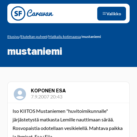
Siirry sivun sisältöön
Valikko
Etusivu
/
Etuteltan puheet
/
Matkailu kotimaassa
/
mustaniemi
mustaniemi
KOPONEN ESA
7.9.2007 20:43
Iso KIITOS Mustaniemen "huvitoimikunnalle"
järjästetystä matkasta Lemille nauttimaan särää.
Rosvopaistia odotellaan vesikielellä. Mahtava paikka
ja ihmiset. Esa+Eija