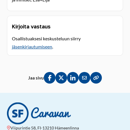
Kirjoita vastaus
Osallistuaksesi keskusteluun siirry
jäsenkirjautumiseen
.
Jaa sivu
Jaa Facebookissa
Jaa Twitterissä
Jaa LinkedInissä
Jaa sähköpostitse
Kopioi linkki lei
Viipurintie 58, FI-13210 Hämeenlinna