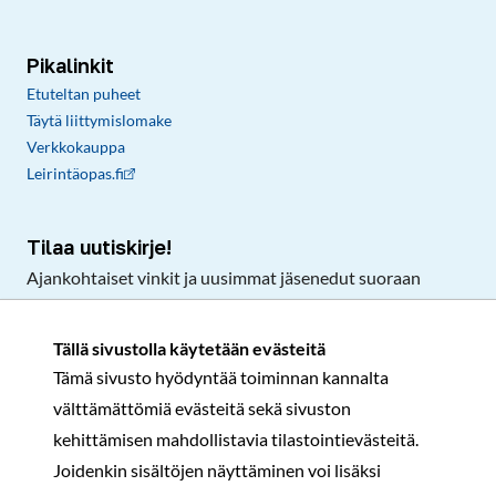
Pikalinkit
Etuteltan puheet
Täytä liittymislomake
Verkkokauppa
Leirintäopas.fi
Tilaa uutiskirje!
Ajankohtaiset vinkit ja uusimmat jäsenedut suoraan
sähköpostiisi.
Tällä sivustolla käytetään evästeitä
Tämä sivusto hyödyntää toiminnan kannalta
Tilaa
välttämättömiä evästeitä sekä sivuston
Facebook
Instagram
LinkedIn
YouTube
TikTok
kehittämisen mahdollistavia tilastointievästeitä.
Joidenkin sisältöjen näyttäminen voi lisäksi