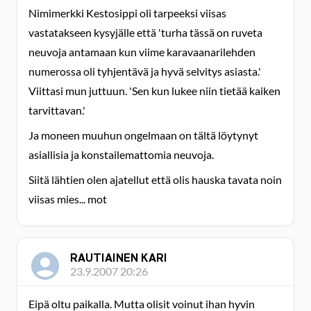
Nimimerkki Kestosippi oli tarpeeksi viisas
vastatakseen kysyjälle että 'turha tässä on ruveta
neuvoja antamaan kun viime karavaanarilehden
numerossa oli tyhjentävä ja hyvä selvitys asiasta.'
Viittasi mun juttuun. 'Sen kun lukee niin tietää kaiken
tarvittavan.'
Ja moneen muuhun ongelmaan on tältä löytynyt
asiallisia ja konstailemattomia neuvoja.
Siitä lähtien olen ajatellut että olis hauska tavata noin
viisas mies... mot
RAUTIAINEN KARI
23.9.2007 20:26
Eipä oltu paikalla. Mutta olisit voinut ihan hyvin