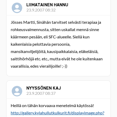
LIIMATAINEN HANNU
23.9.2007 08:32
Jösses Martti, Sinähän tarvitset selvästi terapiaa ja
rohkeusvalmennusta, sitten uskallat mennä sinne
käärmeen pesään, eli SFC-alueelle. Siellä kun
kaikenlaisia pelottavia persoonia,
mansikanviljelijöitä, kausipaikkalaisia, eläkeläisiä,
saittihörhöjä etc. etc., mutta eivät he ole kuitenkaan
vaarallisia, edes vierailijoille! ;-))
NYYSSÖNEN KAJ
23.9.2007 08:37
Heillä on tähän korvaava menetelmä käytössä!
http://gallery.kylahullutkulkurit.fi/displayimage.php?