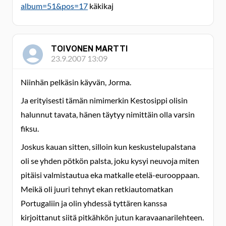
album=51&pos=17
käkikaj
TOIVONEN MARTTI
23.9.2007 13:09
Niinhän pelkäsin käyvän, Jorma.
Ja erityisesti tämän nimimerkin Kestosippi olisin
halunnut tavata, hänen täytyy nimittäin olla varsin
fiksu.
Joskus kauan sitten, silloin kun keskustelupalstana
oli se yhden pötkön palsta, joku kysyi neuvoja miten
pitäisi valmistautua eka matkalle etelä-eurooppaan.
Meikä oli juuri tehnyt ekan retkiautomatkan
Portugaliin ja olin yhdessä tyttären kanssa
kirjoittanut siitä pitkähkön jutun karavaanarilehteen.