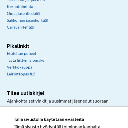
Kerhotoiminta
Omat jäsentiedot
Sähköinen jäsenkortti
Caravan-lehti
Pikalinkit
Etuteltan puheet
Täytä liittymislomake
Verkkokauppa
Leirintäopas.fi
Tilaa uutiskirje!
Ajankohtaiset vinkit ja uusimmat jäsenedut suoraan
sähköpostiisi.
Tällä sivustolla käytetään evästeitä
Tämä sivusto hyödyntää toiminnan kannalta
Tilaa