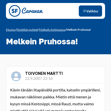
Siirry sivun sisältöön
Valikko
Etusivu
/
Etuteltan puheet
/
Matkailu kotimaassa
/
Melkein Pruhossa!
Melkein Pruhossa!
TOIVONEN MARTTI
22.9.2007 22:16
Kävin tänään iltapäivällä portilla, katselin ympärilleni,
mukavan näköinen paikka. Mietin että menen ja
kysyn missä Kestosippi, missä Rauzi, mutta vaimo
mietti että ei kai sitä voi mennä ventovieraita