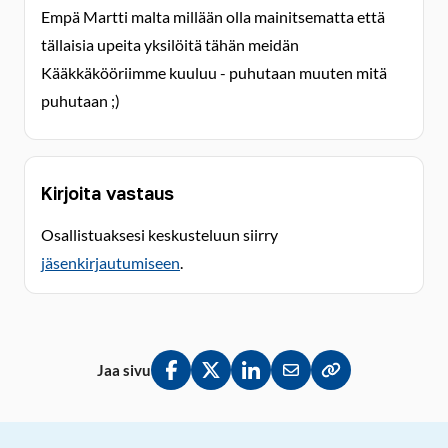
Empä Martti malta millään olla mainitsematta että
tällaisia upeita yksilöitä tähän meidän
Kääkkäkööriimme kuuluu - puhutaan muuten mitä
puhutaan ;)
Kirjoita vastaus
Osallistuaksesi keskusteluun siirry
jäsenkirjautumiseen
.
Jaa sivu
Jaa Facebookissa
Jaa Twitterissä
Jaa LinkedInissä
Jaa sähköpostitse
Kopioi linkki lei