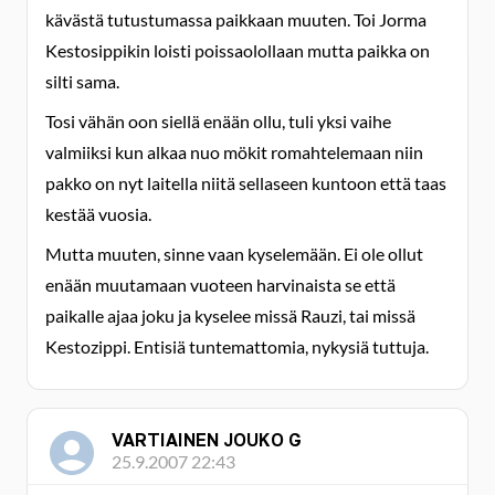
kävästä tutustumassa paikkaan muuten. Toi Jorma
Kestosippikin loisti poissaolollaan mutta paikka on
silti sama.
Tosi vähän oon siellä enään ollu, tuli yksi vaihe
valmiiksi kun alkaa nuo mökit romahtelemaan niin
pakko on nyt laitella niitä sellaseen kuntoon että taas
kestää vuosia.
Mutta muuten, sinne vaan kyselemään. Ei ole ollut
enään muutamaan vuoteen harvinaista se että
paikalle ajaa joku ja kyselee missä Rauzi, tai missä
Kestozippi. Entisiä tuntemattomia, nykysiä tuttuja.
VARTIAINEN JOUKO G
25.9.2007 22:43