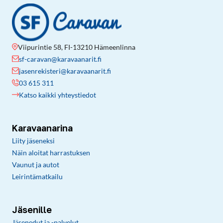
Viipurintie 58, FI-13210 Hämeenlinna
sf-caravan@karavaanarit.fi
jasenrekisteri@karavaanarit.fi
03 615 311
Katso kaikki yhteystiedot
Karavaanarina
Liity jäseneksi
Näin aloitat harrastuksen
Vaunut ja autot
Leirintämatkailu
Jäsenille
Jäsenedut ja -palvelut