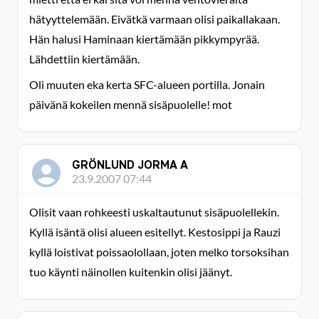
hätyyttelemään. Eivätkä varmaan olisi paikallakaan.
Hän halusi Haminaan kiertämään pikkympyrää.
Lähdettiin kiertämään.
Oli muuten eka kerta SFC-alueen portilla. Jonain
päivänä kokeilen mennä sisäpuolelle! mot
GRÖNLUND JORMA A
23.9.2007 07:44
Olisit vaan rohkeesti uskaltautunut sisäpuolellekin.
Kyllä isäntä olisi alueen esitellyt. Kestosippi ja Rauzi
kyllä loistivat poissaolollaan, joten melko torsoksihan
tuo käynti näinollen kuitenkin olisi jäänyt.