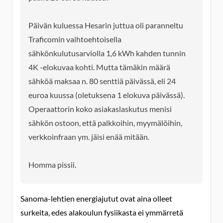
Päivän kuluessa Hesarin juttua oli paranneltu
Traficomin vaihtoehtoisella
sähkönkulutusarviolla 1,6 kWh kahden tunnin
4K -elokuvaa kohti. Mutta tämäkin määrä
sähköä maksaa n. 80 senttiä päivässä, eli 24
euroa kuussa (oletuksena 1 elokuva päivässä).
Operaattorin koko asiakaslaskutus menisi
sähkön ostoon, että palkkoihin, myymälöihin,
verkkoinfraan ym. jäisi enää mitään.
Homma pissii.
Sanoma-lehtien energiajutut ovat aina olleet
surkeita, edes alakoulun fysiikasta ei ymmärretä