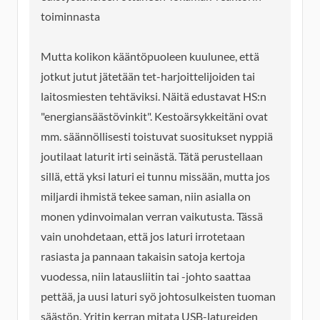
toiminnasta
Mutta kolikon kääntöpuoleen kuulunee, että
jotkut jutut jätetään tet-harjoittelijoiden tai
laitosmiesten tehtäviksi. Näitä edustavat HS:n
"energiansäästövinkit". Kestoärsykkeitäni ovat
mm. säännöllisesti toistuvat suositukset nyppiä
joutilaat laturit irti seinästä. Tätä perustellaan
sillä, että yksi laturi ei tunnu missään, mutta jos
miljardi ihmistä tekee saman, niin asialla on
monen ydinvoimalan verran vaikutusta. Tässä
vain unohdetaan, että jos laturi irrotetaan
rasiasta ja pannaan takaisin satoja kertoja
vuodessa, niin latausliitin tai -johto saattaa
pettää, ja uusi laturi syö johtosulkeisten tuoman
säästön. Yritin kerran mitata USB-latureiden