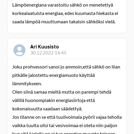
Lämpöenergiana varastoitu sähkö on menetettyä
korkealaatuista energiaa, edes kuumasta hiekasta ei
saada lämpöä muuttumaan takaisin sähköksi vielä.
Ari Kuusisto
30.12.2022 14:45
Joku prohvessori sanoi jo ammoin,että sähkö on liian
pitkälle jalostettu energiamuoto käyttää
lämmitykseen.
Olen siinä samaa mieltä mutta on parempi tehdä
välillä huonompiakin energiasiirtoja että
kokonaisuutta saadaan säädettyä.
Jos tilanne on se että tuulivoimala pyörii vajaa teholla
vaikka tuulta olisi tai vesivoimaa ei oteta niin paljon
kun sitä tarjolla on ei tuo energian muunto toiseen