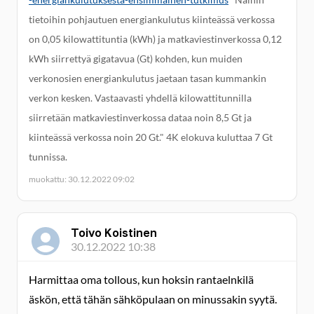
tietoihin pohjautuen energiankulutus kiinteässä verkossa
on 0,05 kilowattituntia (kWh) ja matkaviestinverkossa 0,12
kWh siirrettyä gigatavua (Gt) kohden, kun muiden
verkonosien energiankulutus jaetaan tasan kummankin
verkon kesken. Vastaavasti yhdellä kilowattitunnilla
siirretään matkaviestinverkossa dataa noin 8,5 Gt ja
kiinteässä verkossa noin 20 Gt." 4K elokuva kuluttaa 7 Gt
tunnissa.
muokattu: 30.12.2022 09:02
Toivo Koistinen
30.12.2022 10:38
Harmittaa oma tollous, kun hoksin rantaelnkilä
äskön, että tähän sähköpulaan on minussakin syytä.