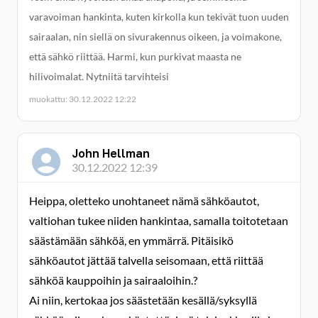
varavoiman hankinta, kuten kirkolla kun tekivät tuon uuden
sairaalan, nin siellä on sivurakennus oikeen, ja voimakone,
että sähkö riittää. Harmi, kun purkivat maasta ne
hilivoimalat. Nytniitä tarvihteisi
muokattu: 30.12.2022 12:22
John Hellman
30.12.2022 12:39
Heippa, oletteko unohtaneet nämä sähköautot,
valtiohan tukee niiden hankintaa, samalla toitotetaan
säästämään sähköä, en ymmärrä. Pitäisikö
sähköautot jättää talvella seisomaan, että riittää
sähköä kauppoihin ja sairaaloihin.?
Ai niin, kertokaa jos säästetään kesällä/syksyllä