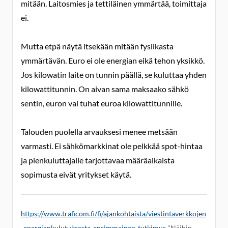
mitään. Laitosmies ja tettiläinen ymmärtää, toimittaja
ei.
Mutta etpä näytä itsekään mitään fysiikasta
ymmärtävän. Euro ei ole energian eikä tehon yksikkö.
Jos kilowatin laite on tunnin päällä, se kuluttaa yhden
kilowattitunnin. On aivan sama maksaako sähkö
sentin, euron vai tuhat euroa kilowattitunnille.
Talouden puolella arvauksesi menee metsään
varmasti. Ei sähkömarkkinat ole pelkkää spot-hintaa
ja pienkuluttajalle tarjottavaa määräaikaista
sopimusta eivät yritykset käytä.
https://www.traficom.fi/fi/ajankohtaista/viestintaverkkojen
-energiankulutuksesta-ensimmainen-tutkimus
"Näihin