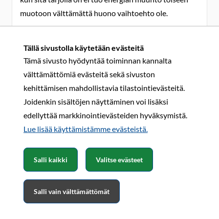
muotoon välttämättä huono vaihtoehto ole.
Tällä sivustolla käytetään evästeitä
Toivo Koistinen
Tämä sivusto hyödyntää toiminnan kannalta
30.12.2022 15:58
välttämättömiä evästeitä sekä sivuston
Sähköinen voimansiirto autoissa jota olen vuosia
kehittämisen mahdollistavia tilastointievästeitä.
kaivannut, koska sähkömoottori tuottaa täyden
Joidenkin sisältöjen näyttäminen voi lisäksi
väännön aina.
edellyttää markkinointievästeiden hyväksymistä.
Kelekkamesssuilla oli sähkökelekak ku vuosia sitten
Lue lisää käyttämistämme evästeistä.​​​​​​
käytiin, niin se kone ei ollut iso, mutta 125 hepoista
kuulemma kehitti
Salli kaikki
Valitse evästeet
Ei tarvitse henkilöauto 427 hv konetta keulaan, vaan
sata hepoista riittää sitä liikuttamaan paikasta
Salli vain välttämättömät
toiseen.
Sähkömootoriveto sikälikin, että sille voimansiirrolle