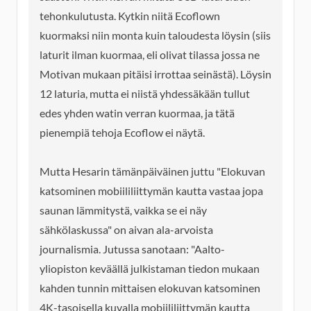
tehonkulutusta. Kytkin niitä Ecoflown
kuormaksi niin monta kuin taloudesta löysin (siis
laturit ilman kuormaa, eli olivat tilassa jossa ne
Motivan mukaan pitäisi irrottaa seinästä). Löysin
12 laturia, mutta ei niistä yhdessäkään tullut
edes yhden watin verran kuormaa, ja tätä
pienempiä tehoja Ecoflow ei näytä.
Mutta Hesarin tämänpäiväinen juttu "Elokuvan
katsominen mobiililiittymän kautta vastaa jopa
saunan lämmitystä, vaikka se ei näy
sähkölaskussa" on aivan ala-arvoista
journalismia. Jutussa sanotaan: "Aalto-
yliopiston keväällä julkistaman tiedon mukaan
kahden tunnin mittaisen elokuvan katsominen
4K-tasoisella kuvalla mobiililiittymän kautta