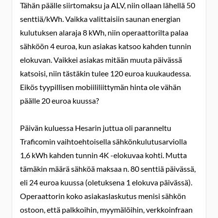
Tähän päälle siirtomaksu ja ALV, niin ollaan lähellä 50
senttiä/kWh. Vaikka valittaisiin saunan energian
kulutuksen alaraja 8 kWh, niin operaattorilta palaa
sähköön 4 euroa, kun asiakas katsoo kahden tunnin
elokuvan. Vaikkei asiakas mitään muuta päivässä
katsoisi, niin tästäkin tulee 120 euroa kuukaudessa.
Eikös tyypillisen mobiililiittymän hinta ole vähän
päälle 20 euroa kuussa?
Päivän kuluessa Hesarin juttua oli paranneltu
Traficomin vaihtoehtoisella sähkönkulutusarviolla
1,6 kWh kahden tunnin 4K -elokuvaa kohti. Mutta
tämäkin määrä sähköä maksaa n. 80 senttiä päivässä,
eli 24 euroa kuussa (oletuksena 1 elokuva päivässä).
Operaattorin koko asiakaslaskutus menisi sähkön
ostoon, että palkkoihin, myymälöihin, verkkoinfraan