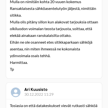
Mulla on nimitäin kohta 20 vuuen kokemus
Ransaklaisesta sähköasentelutyön jäljestä, nimittäin
sitikka.
Mulla olis pitäny sillon kun alakovat tarjouksia ottaan
olkiluodon voimalan teosta tarjousta, soittaa, että
elekää ainakaan ranskalaisilta ottako.
Eihän ne ole osanneet etes sitikkaparkaan sähköjä
asentaa, nin miten ihmeessä ne kokonaista
ydinvoimala osais tehhä.
Harmittaa.
Tp
Ari Kuusisto
30.12.2022 11:29
Tosiasia on että datakeskukset vievät rutkasti sähköä