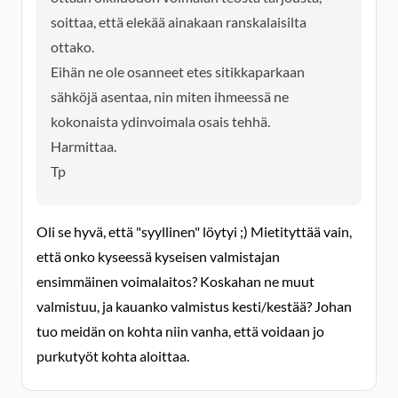
soittaa, että elekää ainakaan ranskalaisilta
ottako.
Eihän ne ole osanneet etes sitikkaparkaan
sähköjä asentaa, nin miten ihmeessä ne
kokonaista ydinvoimala osais tehhä.
Harmittaa.
Tp
Oli se hyvä, että "syyllinen" löytyi ;) Mietityttää vain,
että onko kyseessä kyseisen valmistajan
ensimmäinen voimalaitos? Koskahan ne muut
valmistuu, ja kauanko valmistus kesti/kestää? Johan
tuo meidän on kohta niin vanha, että voidaan jo
purkutyöt kohta aloittaa.