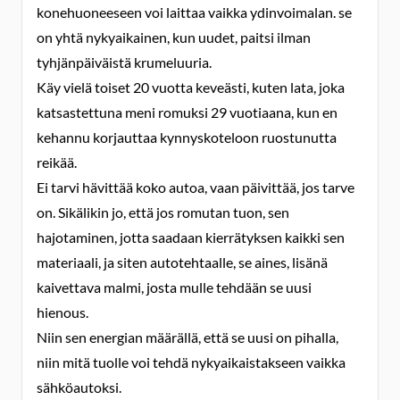
konehuoneeseen voi laittaa vaikka ydinvoimalan. se
on yhtä nykyaikainen, kun uudet, paitsi ilman
tyhjänpäiväistä krumeluuria.
Käy vielä toiset 20 vuotta keveästi, kuten lata, joka
katsastettuna meni romuksi 29 vuotiaana, kun en
kehannu korjauttaa kynnyskoteloon ruostunutta
reikää.
Ei tarvi hävittää koko autoa, vaan päivittää, jos tarve
on. Sikälikin jo, että jos romutan tuon, sen
hajotaminen, jotta saadaan kierrätyksen kaikki sen
materiaali, ja siten autotehtaalle, se aines, lisänä
kaivettava malmi, josta mulle tehdään se uusi
hienous.
Niin sen energian määrällä, että se uusi on pihalla,
niin mitä tuolle voi tehdä nykyaikaistakseen vaikka
sähköautoksi.