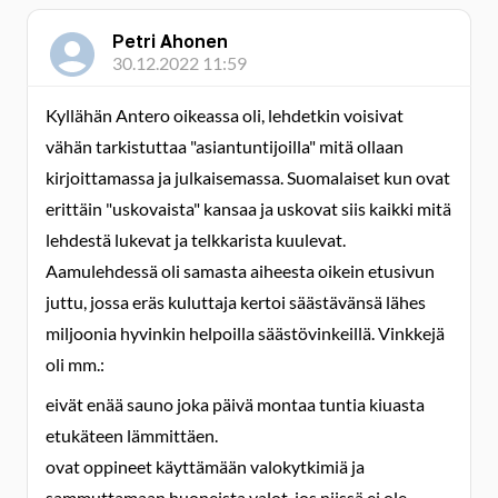
Petri Ahonen
30.12.2022 11:59
Kyllähän Antero oikeassa oli, lehdetkin voisivat
vähän tarkistuttaa "asiantuntijoilla" mitä ollaan
kirjoittamassa ja julkaisemassa. Suomalaiset kun ovat
erittäin "uskovaista" kansaa ja uskovat siis kaikki mitä
lehdestä lukevat ja telkkarista kuulevat.
Aamulehdessä oli samasta aiheesta oikein etusivun
juttu, jossa eräs kuluttaja kertoi säästävänsä lähes
miljoonia hyvinkin helpoilla säästövinkeillä. Vinkkejä
oli mm.:
eivät enää sauno joka päivä montaa tuntia kiuasta
etukäteen lämmittäen.
ovat oppineet käyttämään valokytkimiä ja
sammuttamaan huoneista valot, jos niissä ei ole