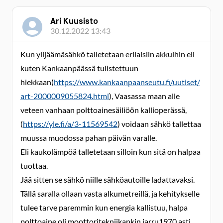
Ari Kuusisto
30.12.2022 13:43
Kun ylijäämäsähkö talletetaan erilaisiin akkuihin eli
kuten Kankaanpäässä tulistettuun
hiekkaan(
https://www.kankaanpaanseutu.fi/uutiset/
art-2000009055824.html
),
Vaasassa maan alle
veteen vanhaan polttoainesäiliöön kallioperässä,
(
https://yle.fi/a/3-11569542
)
voidaan sähkö tallettaa
muussa muodossa pahan päivän varalle.
Eli kaukolämpöä talletetaan silloin kun sitä on halpaa
tuottaa.
Jää sitten se sähkö niille sähköautoille ladattavaksi.
Tällä saralla ollaan vasta alkumetreillä, ja kehitykselle
tulee tarve paremmin kun energia kallistuu, halpa
polttoaine oli moottoritekniikankin jarru1970 asti