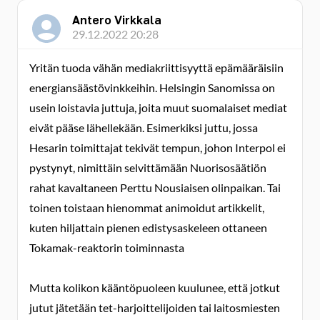
Antero Virkkala
29.12.2022 20:28
Yritän tuoda vähän mediakriittisyyttä epämääräisiin
energiansäästövinkkeihin. Helsingin Sanomissa on
usein loistavia juttuja, joita muut suomalaiset mediat
eivät pääse lähellekään. Esimerkiksi juttu, jossa
Hesarin toimittajat tekivät tempun, johon Interpol ei
pystynyt, nimittäin selvittämään Nuorisosäätiön
rahat kavaltaneen Perttu Nousiaisen olinpaikan. Tai
toinen toistaan hienommat animoidut artikkelit,
kuten hiljattain pienen edistysaskeleen ottaneen
Tokamak-reaktorin toiminnasta
Mutta kolikon kääntöpuoleen kuulunee, että jotkut
jutut jätetään tet-harjoittelijoiden tai laitosmiesten