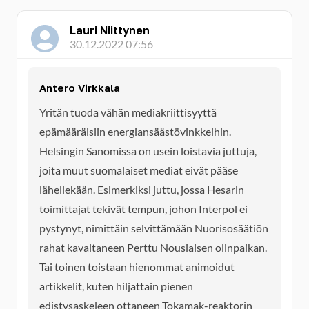
Lauri Niittynen
30.12.2022 07:56
Antero Virkkala
Yritän tuoda vähän mediakriittisyyttä
epämääräisiin energiansäästövinkkeihin.
Helsingin Sanomissa on usein loistavia juttuja,
joita muut suomalaiset mediat eivät pääse
lähellekään. Esimerkiksi juttu, jossa Hesarin
toimittajat tekivät tempun, johon Interpol ei
pystynyt, nimittäin selvittämään Nuorisosäätiön
rahat kavaltaneen Perttu Nousiaisen olinpaikan.
Tai toinen toistaan hienommat animoidut
artikkelit, kuten hiljattain pienen
edistysaskeleen ottaneen Tokamak-reaktorin