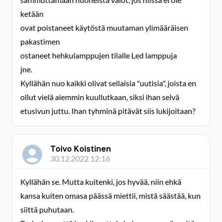
ketään
ovat poistaneet käytöstä muutaman ylimääräisen
pakastimen
ostaneet hehkulamppujen tilalle Led lamppuja
jne.
Kyllähän nuo kaikki olivat sellaisia "uutisia", joista en
ollut vielä aiemmin kuullutkaan, siksi ihan selvä
etusivun juttu. Ihan tyhminä pitävät siis lukijoitaan?
Toivo Koistinen
30.12.2022 12:16
Kyllähän se. Mutta kuitenki, jos hyvää, niin ehkä
kansa kuiten omasa päässä miettii, mistä säästää, kun
siittä puhutaan.