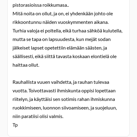
pistorasioissa roikkumasa..
Mitä noita on ollut, ja on, ei yhdenkään johto ole
rikkoontunnu näiden vuoskymmenten aikana.
Turhia valoja ei poltella, eikä turhaa sähköä kulutella,
mutta se tapa on lapsuudesta, kun mejät sodan
jälkeiset lapset opetettiin elämään säästen, ja
säällisesti, eikä siittä tavasta koskaan elontielä ole
haittaa ollut.
Rauhallista vuuen vaihdetta, ja rauhan tulevaa
vuotta. Toivottavasti ihmiskunta oppisi lopettaan
riitelyn, ja käyttäisi sen sotimis rahan ihmiskunna
ruokkimiseen, luonnon siivoamiseen, ja suojeluun,
niin paratiisi olisi valmis.
Tp