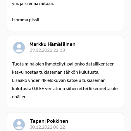
ym. jäisi enää mitään.
Homma pissii.
Markku Hämäläinen
29.12.2022 22:13
Tuota minä olen ihmetellyt, paljonko dataliikenteen
kasvu nostaa tukiaseman sähkön kulutusta.
Lisääkö yhden 4k elokuvan katselu tukiaseman
kulutusta 0,8 kE verratuna siihen ettei liikennettä ole,
epäilen.
Tapani Pokkinen
30.12.2022 06:22