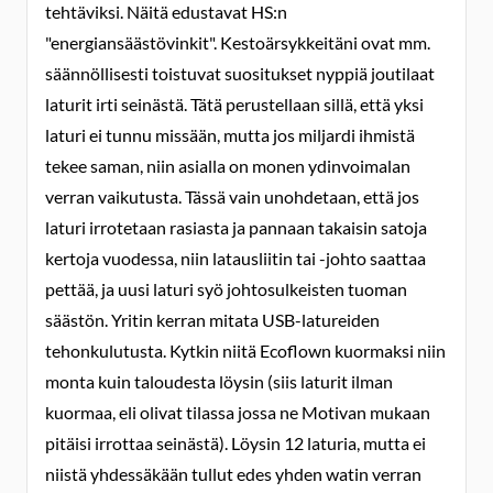
tehtäviksi. Näitä edustavat HS:n
"energiansäästövinkit". Kestoärsykkeitäni ovat mm.
säännöllisesti toistuvat suositukset nyppiä joutilaat
laturit irti seinästä. Tätä perustellaan sillä, että yksi
laturi ei tunnu missään, mutta jos miljardi ihmistä
tekee saman, niin asialla on monen ydinvoimalan
verran vaikutusta. Tässä vain unohdetaan, että jos
laturi irrotetaan rasiasta ja pannaan takaisin satoja
kertoja vuodessa, niin latausliitin tai -johto saattaa
pettää, ja uusi laturi syö johtosulkeisten tuoman
säästön. Yritin kerran mitata USB-latureiden
tehonkulutusta. Kytkin niitä Ecoflown kuormaksi niin
monta kuin taloudesta löysin (siis laturit ilman
kuormaa, eli olivat tilassa jossa ne Motivan mukaan
pitäisi irrottaa seinästä). Löysin 12 laturia, mutta ei
niistä yhdessäkään tullut edes yhden watin verran