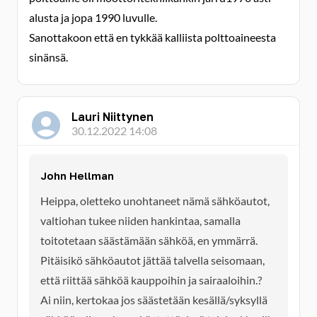
alusta ja jopa 1990 luvulle.
Sanottakoon että en tykkää kalliista polttoaineesta
sinänsä.
Lauri Niittynen
30.12.2022 14:08
John Hellman
Heippa, oletteko unohtaneet nämä sähköautot,
valtiohan tukee niiden hankintaa, samalla
toitotetaan säästämään sähköä, en ymmärrä.
Pitäisikö sähköautot jättää talvella seisomaan,
että riittää sähköä kauppoihin ja sairaaloihin.?
Ai niin, kertokaa jos säästetään kesällä/syksyllä