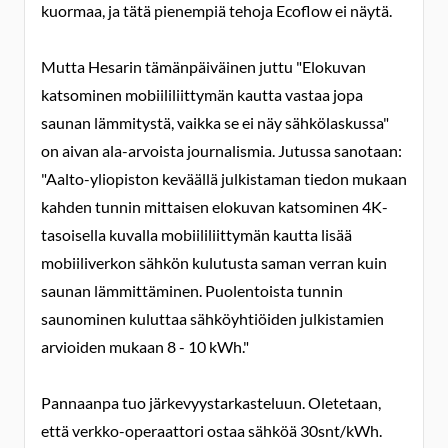
kuormaa, ja tätä pienempiä tehoja Ecoflow ei näytä.
Mutta Hesarin tämänpäiväinen juttu "Elokuvan
katsominen mobiililiittymän kautta vastaa jopa
saunan lämmitystä, vaikka se ei näy sähkölaskussa"
on aivan ala-arvoista journalismia. Jutussa sanotaan:
"Aalto-yliopiston keväällä julkistaman tiedon mukaan
kahden tunnin mittaisen elokuvan katsominen 4K-
tasoisella kuvalla mobiililiittymän kautta lisää
mobiiliverkon sähkön kulutusta saman verran kuin
saunan lämmittäminen. Puolentoista tunnin
saunominen kuluttaa sähköyhtiöiden julkistamien
arvioiden mukaan 8 - 10 kWh."
Pannaanpa tuo järkevyystarkasteluun. Oletetaan,
että verkko-operaattori ostaa sähköä 30snt/kWh.