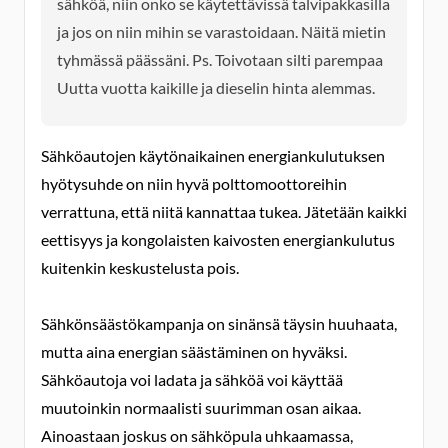
sähköä, niin onko se käytettävissä talvipakkasilla
ja jos on niin mihin se varastoidaan. Näitä mietin
tyhmässä päässäni. Ps. Toivotaan silti parempaa
Uutta vuotta kaikille ja dieselin hinta alemmas.
Sähköautojen käytönaikainen energiankulutuksen
hyötysuhde on niin hyvä polttomoottoreihin
verrattuna, että niitä kannattaa tukea. Jätetään kaikki
eettisyys ja kongolaisten kaivosten energiankulutus
kuitenkin keskustelusta pois.
Sähkönsäästökampanja on sinänsä täysin huuhaata,
mutta aina energian säästäminen on hyväksi.
Sähköautoja voi ladata ja sähköä voi käyttää
muutoinkin normaalisti suurimman osan aikaa.
Ainoastaan joskus on sähköpula uhkaamassa,