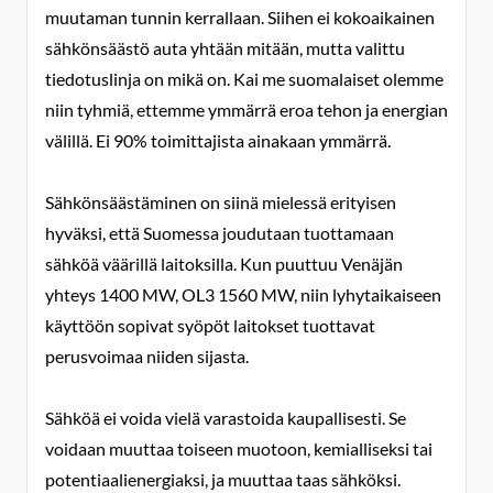
muutaman tunnin kerrallaan. Siihen ei kokoaikainen
sähkönsäästö auta yhtään mitään, mutta valittu
tiedotuslinja on mikä on. Kai me suomalaiset olemme
niin tyhmiä, ettemme ymmärrä eroa tehon ja energian
välillä. Ei 90% toimittajista ainakaan ymmärrä.
Sähkönsäästäminen on siinä mielessä erityisen
hyväksi, että Suomessa joudutaan tuottamaan
sähköä väärillä laitoksilla. Kun puuttuu Venäjän
yhteys 1400 MW, OL3 1560 MW, niin lyhytaikaiseen
käyttöön sopivat syöpöt laitokset tuottavat
perusvoimaa niiden sijasta.
Sähköä ei voida vielä varastoida kaupallisesti. Se
voidaan muuttaa toiseen muotoon, kemialliseksi tai
potentiaalienergiaksi, ja muuttaa taas sähköksi.