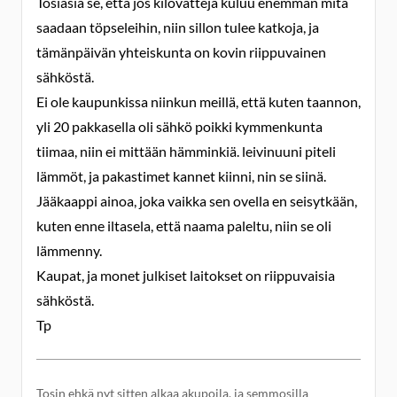
Tosiasia se, että jos kilovatteja kuluu enemmän mitä
saadaan töpseleihin, niin sillon tulee katkoja, ja
tämänpäivän yhteiskunta on kovin riippuvainen
sähköstä.
Ei ole kaupunkissa niinkun meillä, että kuten taannon,
yli 20 pakkasella oli sähkö poikki kymmenkunta
tiimaa, niin ei mittään hämminkiä. leivinuuni piteli
lämmöt, ja pakastimet kannet kiinni, nin se siinä.
Jääkaappi ainoa, joka vaikka sen ovella en seisytkään,
kuten enne iltasela, että naama paleltu, niin se oli
lämmenny.
Kaupat, ja monet julkiset laitokset on riippuvaisia
sähköstä.
Tp
Tosin ehkä nyt sitten alkaa akupoila, ja semmosilla