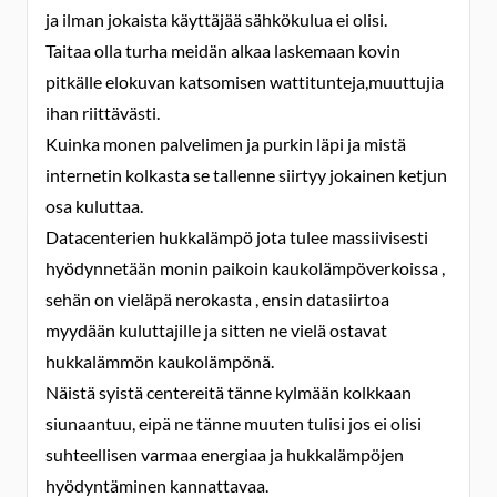
ja ilman jokaista käyttäjää sähkökulua ei olisi.
Taitaa olla turha meidän alkaa laskemaan kovin
pitkälle elokuvan katsomisen wattitunteja,muuttujia
ihan riittävästi.
Kuinka monen palvelimen ja purkin läpi ja mistä
internetin kolkasta se tallenne siirtyy jokainen ketjun
osa kuluttaa.
Datacenterien hukkalämpö jota tulee massiivisesti
hyödynnetään monin paikoin kaukolämpöverkoissa ,
sehän on vieläpä nerokasta , ensin datasiirtoa
myydään kuluttajille ja sitten ne vielä ostavat
hukkalämmön kaukolämpönä.
Näistä syistä centereitä tänne kylmään kolkkaan
siunaantuu, eipä ne tänne muuten tulisi jos ei olisi
suhteellisen varmaa energiaa ja hukkalämpöjen
hyödyntäminen kannattavaa.