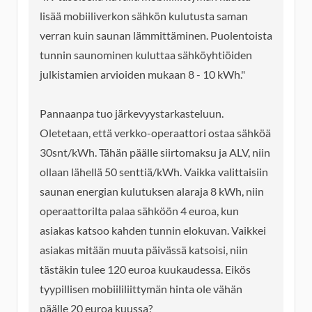
lisää mobiiliverkon sähkön kulutusta saman
verran kuin saunan lämmittäminen. Puolentoista
tunnin saunominen kuluttaa sähköyhtiöiden
julkistamien arvioiden mukaan 8 - 10 kWh."
Pannaanpa tuo järkevyystarkasteluun.
Oletetaan, että verkko-operaattori ostaa sähköä
30snt/kWh. Tähän päälle siirtomaksu ja ALV, niin
ollaan lähellä 50 senttiä/kWh. Vaikka valittaisiin
saunan energian kulutuksen alaraja 8 kWh, niin
operaattorilta palaa sähköön 4 euroa, kun
asiakas katsoo kahden tunnin elokuvan. Vaikkei
asiakas mitään muuta päivässä katsoisi, niin
tästäkin tulee 120 euroa kuukaudessa. Eikös
tyypillisen mobiililiittymän hinta ole vähän
päälle 20 euroa kuussa?