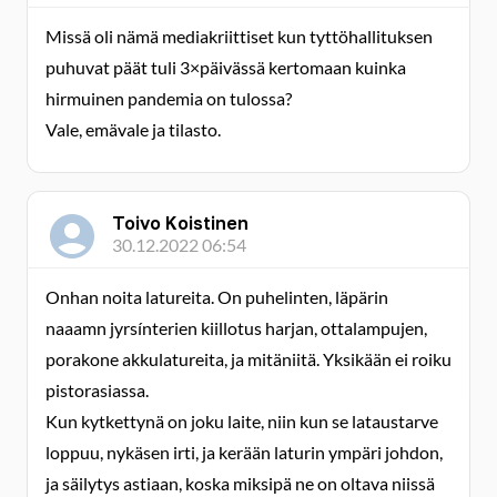
Missä oli nämä mediakriittiset kun tyttöhallituksen
puhuvat päät tuli 3×päivässä kertomaan kuinka
hirmuinen pandemia on tulossa?
Vale, emävale ja tilasto.
Toivo Koistinen
30.12.2022 06:54
Onhan noita latureita. On puhelinten, läpärin
naaamn jyrsínterien kiillotus harjan, ottalampujen,
porakone akkulatureita, ja mitäniitä. Yksikään ei roiku
pistorasiassa.
Kun kytkettynä on joku laite, niin kun se lataustarve
loppuu, nykäsen irti, ja kerään laturin ympäri johdon,
ja säilytys astiaan, koska miksipä ne on oltava niissä