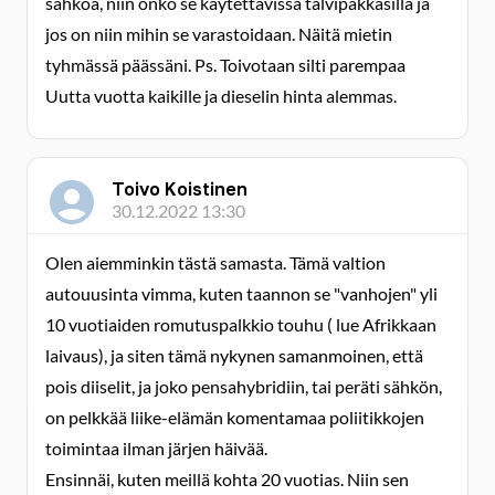
sähköä, niin onko se käytettävissä talvipakkasilla ja
jos on niin mihin se varastoidaan. Näitä mietin
tyhmässä päässäni. Ps. Toivotaan silti parempaa
Uutta vuotta kaikille ja dieselin hinta alemmas.
Toivo Koistinen
30.12.2022 13:30
Olen aiemminkin tästä samasta. Tämä valtion
autouusinta vimma, kuten taannon se "vanhojen" yli
10 vuotiaiden romutuspalkkio touhu ( lue Afrikkaan
laivaus), ja siten tämä nykynen samanmoinen, että
pois diiselit, ja joko pensahybridiin, tai peräti sähkön,
on pelkkää liike-elämän komentamaa poliitikkojen
toimintaa ilman järjen häivää.
Ensinnäi, kuten meillä kohta 20 vuotias. Niin sen