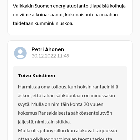
Vaikkakin Suomen energiatuotanto tilapäisiä kolhuja
on viime aikoina saanut, kokonaisuutena maahan
taidetaan kumminkin uskoa.
Petri Ahonen
30.12.2022 11:49
Toivo Koistinen
Harmittaa oma tollous, kun hoksin rantaelnkilä
äskön, että tähän sähköpulaan on minussakin
syytä. Mulla on nimitäin kohta 20 vuuen
kokemus Ransaklaisesta sähköasentelutyön
jäljestä, nimittäin sitikka.
Mulla olis pitäny sillon kun alakovat tarjouksia
ottaan olkiluodon voimalan teosta tarjousta,