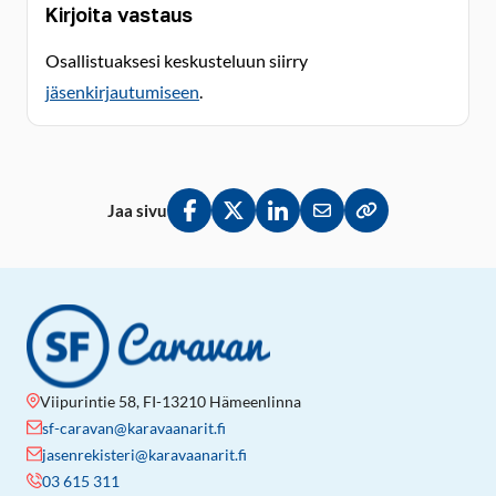
Kirjoita vastaus
Osallistuaksesi keskusteluun siirry
jäsenkirjautumiseen
.
Jaa sivu
Jaa Facebookissa
Jaa Twitterissä
Jaa LinkedInissä
Jaa sähköpostitse
Kopioi linkki lei
Viipurintie 58, FI-13210 Hämeenlinna
sf-caravan@karavaanarit.fi
jasenrekisteri@karavaanarit.fi
03 615 311