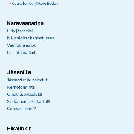
Katso kaikki yhteystiedot
Karavaanarina
Liity jäseneksi
Näin aloitat harrastuksen
Vaunut ja autot
Leirintämatkailu
Jäsenille
Jäsenedut ja -palvelut
Kerhotoiminta
Omat jäsentiedot
Sähköinen jäsenkortti
Caravan-lehti
Pikalinkit