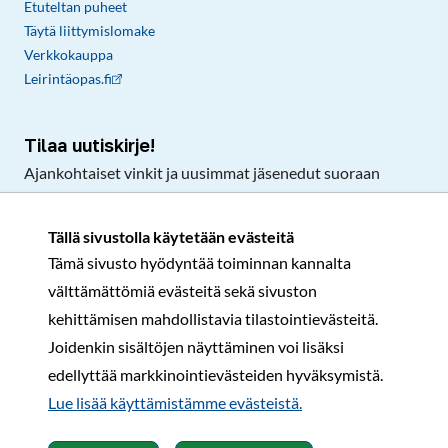
Etuteltan puheet
Täytä liittymislomake
Verkkokauppa
Leirintäopas.fi
Tilaa uutiskirje!
Ajankohtaiset vinkit ja uusimmat jäsenedut suoraan
sähköpostiisi.
Tällä sivustolla käytetään evästeitä
Tämä sivusto hyödyntää toiminnan kannalta
Tilaa
välttämättömiä evästeitä sekä sivuston
Facebook
Instagram
LinkedIn
YouTube
TikTok
kehittämisen mahdollistavia tilastointievästeitä.
Joidenkin sisältöjen näyttäminen voi lisäksi
edellyttää markkinointievästeiden hyväksymistä.
Rekisteri- ja tietosuojaseloste
Sopimusehdot
Lue lisää käyttämistämme evästeistä.​​​​​​
© Karavaanarit 2026