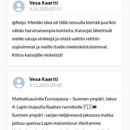
Vesa Kaartti
3.11.2025 07:17
@Reijo. Meidän idea oli tällä reissulla kiertää juurikin
vähän harvinaisempia kohteita. Katsojat lähettivät
meille satoja vinkkejä ja niistä valitiin reittiin
sopivimmat ja meille itselle mielenkiintoisimmat.
Kiitos katsojille vinkeistä!
Vesa Kaartti
9.11.2025 07:42
Matkailuautolla Euroopassa – Suomen ympäri, Jakso
4: Lapin huipulta Raahen rannikolle 🇫🇮🚐
Suomen ympäri -sarjan neljännessä jaksossa matka
jatkuu upeissa Lapin maisemissa! Aloitamme