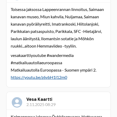
Toisessa jaksossa Lappeenrannan linnoitus, Saimaan
kanavan museo, Miun kahvila, Nuijamaa, Saimaan
kanavan pyöräilyreitti, Imatrankoski, Hiitolanjoki,
Parikkalan patsaspuisto, Parikkala, SFC -Hietajärvi,
laulun äänitystä, Ilomantsin sotatie ja Möhkön
ruukki...aitoon Hemmaviideo -tyyliin.
vesakaarttiyoutube #wandermedia
#matkailuautollaeuroopassa
Matkailuautolla Euroopassa - Suomen ympäri 2.
https://youtu.be/z6vbH1l12m0
Vesa Kaartti
2.11.2025 08:29
Kolmannessa jaksossa Öykkösenvaara, Hattuvaara,