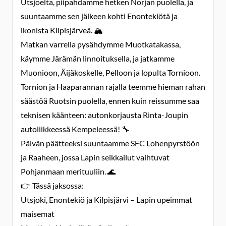
Utsjoelta, piipahdamme hetken Norjan puolella, ja
suuntaamme sen jälkeen kohti Enontekiötä ja
ikonista Kilpisjärveä. 🏔️
Matkan varrella pysähdymme Muotkatakassa,
käymme Järämän linnoituksella, ja jatkamme
Muonioon, Äijäkoskelle, Pelloon ja lopulta Tornioon.
Tornion ja Haaparannan rajalla teemme hieman rahan
säästöä Ruotsin puolella, ennen kuin reissumme saa
teknisen käänteen: autonkorjausta Rinta-Joupin
autoliikkeessä Kempeleessä! 🔧
Päivän päätteeksi suuntaamme SFC Lohenpyrstöön
ja Raaheen, jossa Lapin seikkailut vaihtuvat
Pohjanmaan merituuliin. 🌊
👉 Tässä jaksossa:
Utsjoki, Enontekiö ja Kilpisjärvi – Lapin upeimmat
maisemat