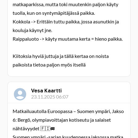
matkaparkissa, mutta toki muutenkin paljon käyty
tuolla, kun on syntymäpitäjässä paikka.
Kokkola -> Erittäin tuttu paikka, jossa asunutkin ja
kouluja käynyt jne.
Raippaluoto -> käyty muutama kerta = hieno paikka.
Kiitoksia hyviä juttuja ja tällä kertaa on noista
paikoista tietoa paljon myös itsellä
Vesa Kaartti
23.11.2025 06:07
Matkailuautolla Euroopassa – Suomen ympäri, Jakso
6: Bergö, olympiavoittajan kotiseutu ja salaiset
nähtävyydet 🇫🇮🚐
Suomen ympäri -sarjan kuudennessa jaksossa matka