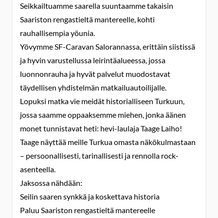
Seikkailtuamme saarella suuntaamme takaisin
Saariston rengastieltä mantereelle, kohti
rauhallisempia yöunia.
Yövymme SF-Caravan Salorannassa, erittäin siistissä
ja hyvin varustellussa leirintäalueessa, jossa
luonnonrauha ja hyvät palvelut muodostavat
täydellisen yhdistelmän matkailuautoilijalle.
Lopuksi matka vie meidät historialliseen Turkuun,
jossa saamme oppaaksemme miehen, jonka äänen
monet tunnistavat heti: hevi-laulaja Taage Laiho!
Taage näyttää meille Turkua omasta näkökulmastaan
– persoonallisesti, tarinallisesti ja rennolla rock-
asenteella.
Jaksossa nähdään:
Seilin saaren synkkä ja koskettava historia
Paluu Saariston rengastieltä mantereelle