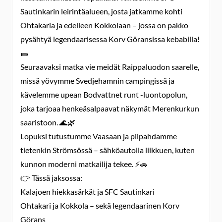
Sautinkarin leirintäalueen, josta jatkamme kohti
Ohtakaria ja edelleen Kokkolaan – jossa on pakko
pysähtyä legendaarisessa Korv Göransissa kebabilla!
🌯
Seuraavaksi matka vie meidät Raippaluodon saarelle,
missä yövymme Svedjehamnin campingissä ja
kävelemme upean Bodvattnet runt -luontopolun,
joka tarjoaa henkeäsalpaavat näkymät Merenkurkun
saaristoon. 🌊🌿
Lopuksi tutustumme Vaasaan ja piipahdamme
tietenkin Strömsössä – sähköautolla liikkuen, kuten
kunnon moderni matkailija tekee. ⚡🚗
👉 Tässä jaksossa:
Kalajoen hiekkasärkät ja SFC Sautinkari
Ohtakari ja Kokkola – sekä legendaarinen Korv
Görans