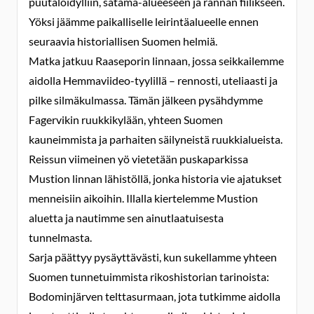
puutaloidylliin, satama-alueeseen ja rannan fiilikseen.
Yöksi jäämme paikalliselle leirintäalueelle ennen
seuraavia historiallisen Suomen helmiä.
Matka jatkuu Raaseporin linnaan, jossa seikkailemme
aidolla Hemmaviideo-tyylillä – rennosti, uteliaasti ja
pilke silmäkulmassa. Tämän jälkeen pysähdymme
Fagervikin ruukkikylään, yhteen Suomen
kauneimmista ja parhaiten säilyneistä ruukkialueista.
Reissun viimeinen yö vietetään puskaparkissa
Mustion linnan lähistöllä, jonka historia vie ajatukset
menneisiin aikoihin. Illalla kiertelemme Mustion
aluetta ja nautimme sen ainutlaatuisesta
tunnelmasta.
Sarja päättyy pysäyttävästi, kun sukellamme yhteen
Suomen tunnetuimmista rikoshistorian tarinoista:
Bodominjärven telttasurmaan, jota tutkimme aidolla