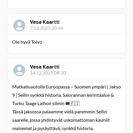
Vesa Kaartti
7.12.2025 20:44
Ole hyvä Toivo
Vesa Kaartti
14.12.2025 08:30
Matkailuautolla Euroopassa – Suomen ympäri | Jakso
9 | Seilin synkkä historia, Salorannan leirintäalue &
Turku Taage Laihon silmin 🚐🇫🇮
Tässä jaksossa palaamme vielä paremmin Seilin
saarelle, jossa yhdistyvät uskomattoman kauniit
maisemat ja pysäyttävä, synkkä historia.