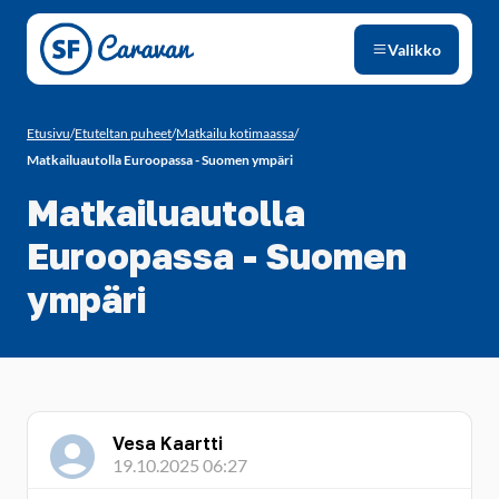
Siirry sivun sisältöön
Valikko
Etusivu
/
Etuteltan puheet
/
Matkailu kotimaassa
/
Matkailuautolla Euroopassa - Suomen ympäri
Matkailuautolla
Euroopassa - Suomen
ympäri
Vesa Kaartti
19.10.2025 06:27