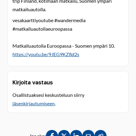
trip Finland, kotimaan matkailu, Suomen ympäri
matkailuautolla.
vesakaarttiyoutube #wandermedia
#matkailuautollaeuroopassa
Matkailuautolla Euroopassa - Suomen ympäri 10.
https://youtu.be/9JEG9KZ8d2s
Kirjoita vastaus
Osallistuaksesi keskusteluun siirry
jäsenkirjautumiseen
.