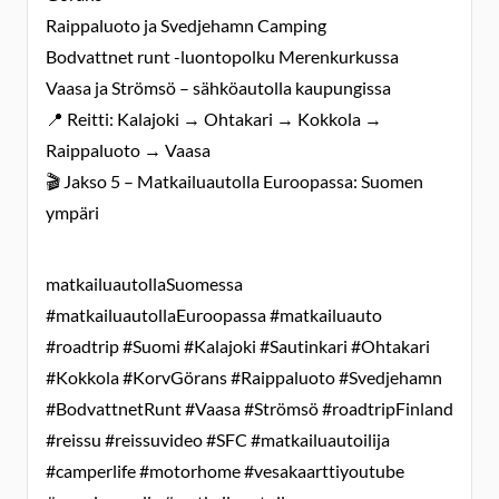
Raippaluoto ja Svedjehamn Camping
Bodvattnet runt -luontopolku Merenkurkussa
Vaasa ja Strömsö – sähköautolla kaupungissa
📍 Reitti: Kalajoki → Ohtakari → Kokkola →
Raippaluoto → Vaasa
🎬 Jakso 5 – Matkailuautolla Euroopassa: Suomen
ympäri
matkailuautollaSuomessa
#matkailuautollaEuroopassa #matkailuauto
#roadtrip #Suomi #Kalajoki #Sautinkari #Ohtakari
#Kokkola #KorvGörans #Raippaluoto #Svedjehamn
#BodvattnetRunt #Vaasa #Strömsö #roadtripFinland
#reissu #reissuvideo #SFC #matkailuautoilija
#camperlife #motorhome #vesakaarttiyoutube