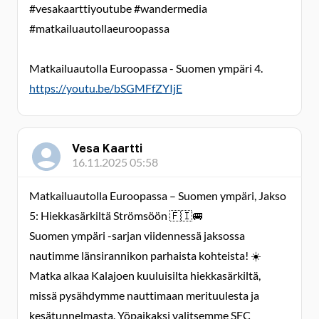
#vesakaarttiyoutube #wandermedia
#matkailuautollaeuroopassa
Matkailuautolla Euroopassa - Suomen ympäri 4.
https://youtu.be/bSGMFfZYIjE
Vesa Kaartti
16.11.2025 05:58
Matkailuautolla Euroopassa – Suomen ympäri, Jakso
5: Hiekkasärkiltä Strömsöön 🇫🇮🚐
Suomen ympäri -sarjan viidennessä jaksossa
nautimme länsirannikon parhaista kohteista! ☀️
Matka alkaa Kalajoen kuuluisilta hiekkasärkiltä,
missä pysähdymme nauttimaan merituulesta ja
kesätunnelmasta. Yöpaikaksi valitsemme SFC