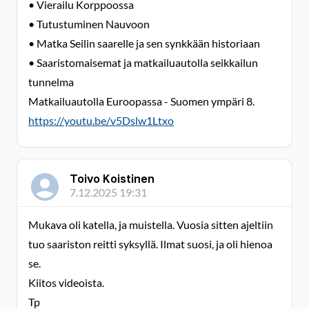
• Vierailu Korppoossa
• Tutustuminen Nauvoon
• Matka Seilin saarelle ja sen synkkään historiaan
• Saaristomaisemat ja matkailuautolla seikkailun
tunnelma
Matkailuautolla Euroopassa - Suomen ympäri 8.
https://youtu.be/v5Dslw1Ltxo
Toivo Koistinen
7.12.2025 19:31
Mukava oli katella, ja muistella. Vuosia sitten ajeltiin
tuo saariston reitti syksyllä. Ilmat suosi, ja oli hienoa
se.
Kiitos videoista.
Tp