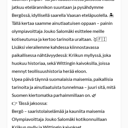
jatkuu etelärannikon suuntaan ja pysähdymme
Bergössä, idyllisellä saarella Vaasan eteläpuolella. 🏝️
Tällä kertaa saamme ainutlaatuisen oppaan – painin
olympiavoittaja Jouko Salomäki esittelee meille
kotiseutunsa ja kertoo tarinoita uraltaan. 🥇🇫🇮
Lisäksi vierailemme kahdessa kiinnostavassa
paikallisessa nähtävyydessä: Kriikun myllyssä, joka
huokuu historiaa, sekä Wittingin kaivoksilla, joissa
mennyt teollisuushistoria herää eloon.
Upea päivä täynnä suomalaisia maisemia, paikallisia
tarinoita ja ainutlaatuista tunnelmaa – juuri sitä, mitä
Suomen kiertomatka parhaimmillaan on. 🌿
👉 Tässä jaksossa:
Bergö – saaristolaiselämää ja kauniita maisemia
Olympiavoittaja Jouko Salomäki kotikonnuillaan
Kriikun mylly ja Wittingin kaivokset