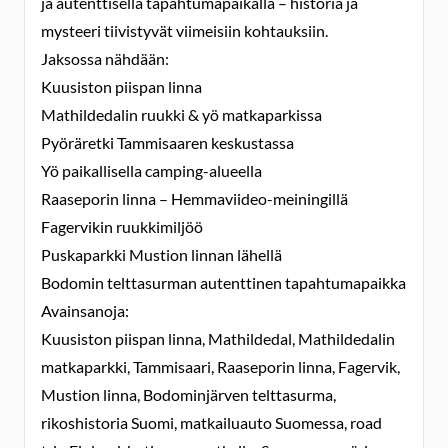
ja autenttisella tapahtumapaikalla – historia ja
mysteeri tiivistyvät viimeisiin kohtauksiin.
Jaksossa nähdään:
Kuusiston piispan linna
Mathildedalin ruukki & yö matkaparkissa
Pyöräretki Tammisaaren keskustassa
Yö paikallisella camping-alueella
Raaseporin linna – Hemmaviideo-meiningillä
Fagervikin ruukkimiljöö
Puskaparkki Mustion linnan lähellä
Bodomin telttasurman autenttinen tapahtumapaikka
Avainsanoja:
Kuusiston piispan linna, Mathildedal, Mathildedalin
matkaparkki, Tammisaari, Raaseporin linna, Fagervik,
Mustion linna, Bodominjärven telttasurma,
rikoshistoria Suomi, matkailuauto Suomessa, road