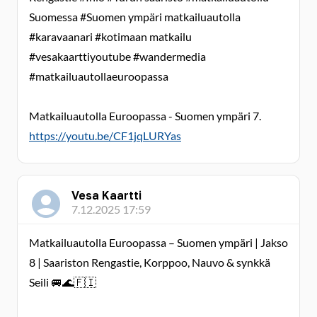
Suomessa #Suomen ympäri matkailuautolla
#karavaanari #kotimaan matkailu
#vesakaarttiyoutube #wandermedia
#matkailuautollaeuroopassa
Matkailuautolla Euroopassa - Suomen ympäri 7.
https://youtu.be/CF1jqLURYas
Vesa Kaartti
7.12.2025 17:59
Matkailuautolla Euroopassa – Suomen ympäri | Jakso
8 | Saariston Rengastie, Korppoo, Nauvo & synkkä
Seili 🚐🌊🇫🇮