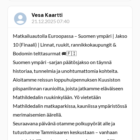
Vesa Kaartti
21.12.2025 07:40
Matkailuautolla Euroopassa – Suomen ympäri | Jakso
10 (Finaali) | Linnat, ruukit, rannikkokaupungit &
Bodomin telttasurmat 🚐🇫🇮
Suomen ympäri -sarjan päätösjakso on täynnä
historiaa, tunnelmia ja unohtumattomia kohteita.
Aloitamme reissun loppuhuipennuksen Kuusiston
piispanlinnan raunioilta, joista jatkamme eläväiseen
Mathildedalin ruukinkylään. Yö vietetään
Mathildedalin matkaparkissa, kauniissa ympäristössä
merimaisemien äärellä.
Seuraavana päivänä otamme polkupyörät alle ja
tutustumme Tammisaaren keskustaan – vanhaan