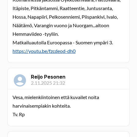
Itäpiste, Pitkäntammi, Raatteentie, Juntusranta,
Hossa, Napapiiri, Pelkosenniemi, Piispankivi, Ivalo,
Näätämö, Varangin vuono ja Nuorgam...aitoon
Hemmaviideo -tyyliin.
Matkailuautolla Euroopassa - Suomen ympäri 3.
https://youtu.be/fzcdeod-dh0
Reijo Pesonen
2.11.2025 21:32
Vesa, mielenkiintoinen että kuvailet noita
harvinaisempiakin kohteita.
Tv. Rp