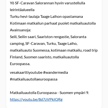
Yö SF-Caravan Salorannan hyvin varustellulla
leirintäalueella
Turku hevi-laulaja Taage Laihon opastamana
Kotimaan matkailun parhaat puolet matkailuautolla
Avainsanoja:
Seili, Seilin saari, Saariston rengastie, Saloranta
camping, SF-Caravan, Turku, Taage Laiho,
matkailuauto Suomessa, kotimaan matkailu, road trip
Finland, Suomen saaristo, matkailuautolla
Euroopassa.
vesakaarttiyoutube #wandermedia
#matkailuautollaeuroopassa
Matkailuautolla Euroopassa - Suomen ympäri 9.
https://youtu.be/8d7zVPkIQRg