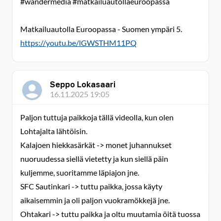
#wandermedia #matkailuautollaeuroopassa
Matkailuautolla Euroopassa - Suomen ympäri 5.
https://youtu.be/lGWSTHM11PQ
Seppo Lokasaari
16.11.2025 19:05
Paljon tuttuja paikkoja tällä videolla, kun olen
Lohtajalta lähtöisin.
Kalajoen hiekkasärkät -> monet juhannukset
nuoruudessa siellä vietetty ja kun siellä päin
kuljemme, suoritamme läpiajon jne.
SFC Sautinkari -> tuttu paikka, jossa käyty
aikaisemmin ja oli paljon vuokramökkejä jne.
Ohtakari -> tuttu paikka ja oltu muutamia öitä tuossa