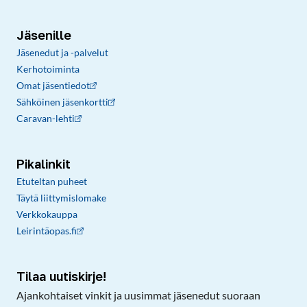
Jäsenille
Jäsenedut ja -palvelut
Kerhotoiminta
Omat jäsentiedot
Sähköinen jäsenkortti
Caravan-lehti
Pikalinkit
Etuteltan puheet
Täytä liittymislomake
Verkkokauppa
Leirintäopas.fi
Tilaa uutiskirje!
Ajankohtaiset vinkit ja uusimmat jäsenedut suoraan