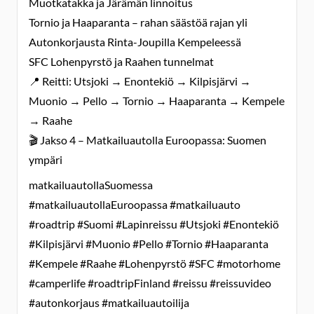
Muotkatakka ja Järämän linnoitus
Tornio ja Haaparanta – rahan säästöä rajan yli
Autonkorjausta Rinta-Joupilla Kempeleessä
SFC Lohenpyrstö ja Raahen tunnelmat
📍 Reitti: Utsjoki → Enontekiö → Kilpisjärvi →
Muonio → Pello → Tornio → Haaparanta → Kempele
→ Raahe
🎬 Jakso 4 – Matkailuautolla Euroopassa: Suomen
ympäri
matkailuautollaSuomessa
#matkailuautollaEuroopassa #matkailuauto
#roadtrip #Suomi #Lapinreissu #Utsjoki #Enontekiö
#Kilpisjärvi #Muonio #Pello #Tornio #Haaparanta
#Kempele #Raahe #Lohenpyrstö #SFC #motorhome
#camperlife #roadtripFinland #reissu #reissuvideo
#autonkorjaus #matkailuautoilija