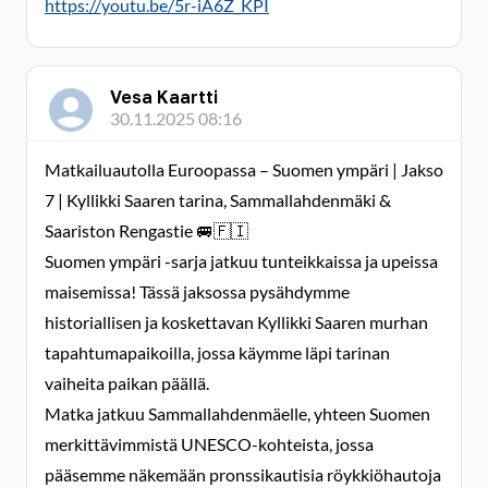
https://youtu.be/5r-iA6Z_KPI
Vesa Kaartti
30.11.2025 08:16
Matkailuautolla Euroopassa – Suomen ympäri | Jakso
7 | Kyllikki Saaren tarina, Sammallahdenmäki &
Saariston Rengastie 🚐🇫🇮
Suomen ympäri -sarja jatkuu tunteikkaissa ja upeissa
maisemissa! Tässä jaksossa pysähdymme
historiallisen ja koskettavan Kyllikki Saaren murhan
tapahtumapaikoilla, jossa käymme läpi tarinan
vaiheita paikan päällä.
Matka jatkuu Sammallahdenmäelle, yhteen Suomen
merkittävimmistä UNESCO-kohteista, jossa
pääsemme näkemään pronssikautisia röykkiöhautoja