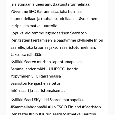
ja aistimaan alueen ainutlaatuista tunnelmaa.
Yövymme SFC Rairannassa, joka hurmaa
kauneudellaan ja rauhallisuudellaan – täydellinen
leiripaikka matkailuautolle!
Lopuksi aloitamme legendaarisen Saariston
Rengastien kiertämisen ja päädymme idylliselle Iniön
saarelle, joka kruunaa jakson saaristotunnelman.
Jaksossa nähdään:
Kyllikki Saaren murhan tapahtumapaikat
Sammallahdenmäki – UNESCO-kohde
Yöpyminen SFC Rairannassa
Saariston Rengastien aloitus
Iniön saari ja saaristomaisemat
Kyllikki Saari #Kyllikki Saaren murhapaikka
#Sammallahdenmäki #UNESCO Finland #Saariston
Rengastie #Iniö #Turun saaristo #matkailuautoilu