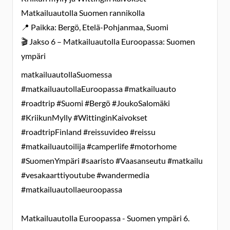
Matkailuautolla Suomen rannikolla
📍 Paikka: Bergö, Etelä-Pohjanmaa, Suomi
🎬 Jakso 6 – Matkailuautolla Euroopassa: Suomen
ympäri
matkailuautollaSuomessa
#matkailuautollaEuroopassa #matkailuauto
#roadtrip #Suomi #Bergö #JoukoSalomäki
#KriikunMylly #WittinginKaivokset
#roadtripFinland #reissuvideo #reissu
#matkailuautoilija #camperlife #motorhome
#SuomenYmpäri #saaristo #Vaasanseutu #matkailu
#vesakaarttiyoutube #wandermedia
#matkailuautollaeuroopassa
Matkailuautolla Euroopassa - Suomen ympäri 6.