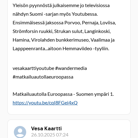
Yleisön pyynnöstä julkaisemme jo televisiossa
nähdyn Suomi -sarjan myös Youtubessa.
Ensimmäisessä jaksossa Porvoo, Pernaja, Loviisa,
Strömforsin ruukki, Strukan sulut, Langinkoski,
Hamina, Virolahden bunkkerimuseo, Vaalimaa ja
Lapppeenranta...aitoon Hemmaviideo -tyyliin.
vesakaarttiyoutube #wandermedia
#matkailuautollaeuroopassa
Matkailuautolla Euroopassa - Suomen ympäri 1.
https://youtu.be/cqI8FGei4xQ
Vesa Kaartti
26.10.2025 07:24