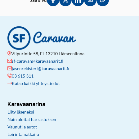
Jaa sivu
Jaa Facebookissa
Jaa Twitterissä
Jaa LinkedInissä
Jaa sähköpostitse
Kopioi linkki lei
Viipurintie 58, FI-13210 Hämeenlinna
sf-caravan@karavaanarit.fi
jasenrekisteri@karavaanarit.fi
03 615 311
Katso kaikki yhteystiedot
Karavaanarina
Liity jäseneksi
Näin aloitat harrastuksen
Vaunut ja autot
Leirintämatkailu