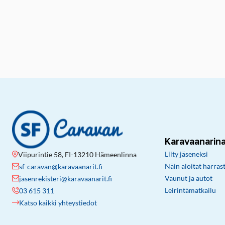
Karavaanarin
Liity jäseneksi
Viipurintie 58, FI-13210 Hämeenlinna
Näin aloitat harras
sf-caravan@karavaanarit.fi
Vaunut ja autot
jasenrekisteri@karavaanarit.fi
Leirintämatkailu
03 615 311
Katso kaikki yhteystiedot