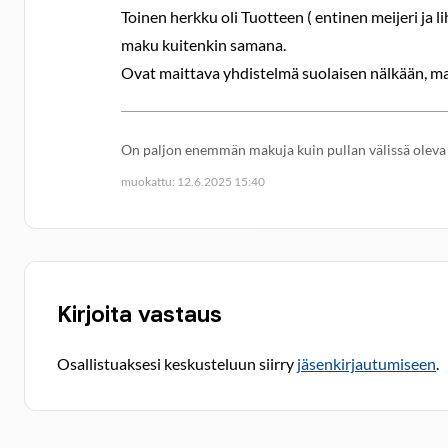
Toinen herkku oli Tuotteen ( entinen meijeri ja li
maku kuitenkin samana.
Ovat maittava yhdistelmä suolaisen nälkään, 
On paljon enemmän makuja kuin pullan välissä oleva 
muokattu: 12.6.2025 15:40
Kirjoita vastaus
Osallistuaksesi keskusteluun siirry
jäsenkirjautumiseen
.