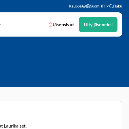
Kauppa
Suomi (FI)
Haku
Jäsensivut
Liity jäseneksi
t Laurikaiset.