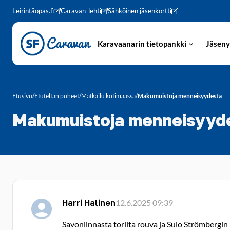
Siirry sivun sisältöön
Leirintäopas.fi
Caravan-lehti
Sähköinen jäsenkortti
Karavaanarin tietopankki
Jäseny
Etusivu
/
Etuteltan puheet
/
Matkailu kotimaassa
/
Makumuistoja menneisyydestä
Makumuistoja menneisyyd
Harri Halinen
12.6.2025 09:39
Savonlinnasta torilta rouva ja Sulo Strömbergin l