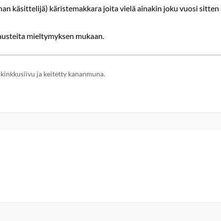
han käsittelijä) käristemakkara joita vielä ainakin joku vuosi sitten
mausteita mieltymyksen mukaan.
kinkkusiivu ja keitetty kananmuna.