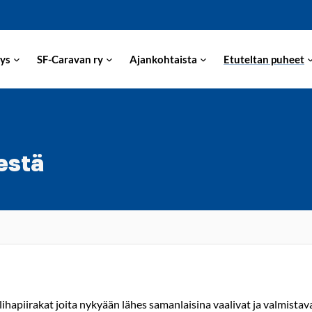
ys
SF-Caravan ry
Ajankohtaista
Etuteltan puheet
estä
ihapiirakat joita nykyään lähes samanlaisina vaalivat ja valmistava