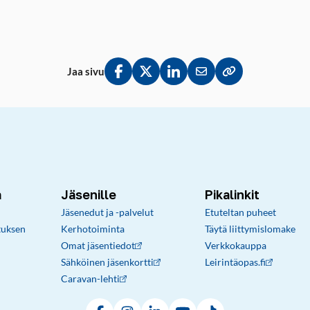
Jaa sivu
Jaa Facebookissa
Jaa Twitterissä
Jaa LinkedInissä
Jaa sähköpostitse
Kopioi linkki lei
a
Jäsenille
Pikalinkit
Jäsenedut ja -palvelut
Etuteltan puheet
tuksen
Kerhotoiminta
Täytä liittymislomake
Omat jäsentiedot
Verkkokauppa
Sähköinen jäsenkortti
Leirintäopas.fi
Caravan-lehti
Facebook
Instagram
LinkedIn
YouTube
TikTok