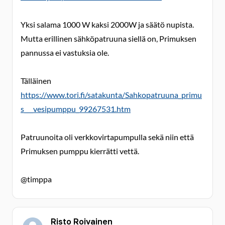
Yksi salama 1000 W kaksi 2000W ja säätö nupista.
Mutta erillinen sähköpatruuna siellä on, Primuksen
pannussa ei vastuksia ole.
Tälläinen
https://www.tori.fi/satakunta/Sahkopatruuna_primu
s___vesipumppu_99267531.htm
Patruunoita oli verkkovirtapumpulla sekä niin että
Primuksen pumppu kierrätti vettä.
@timppa
Risto Roivainen