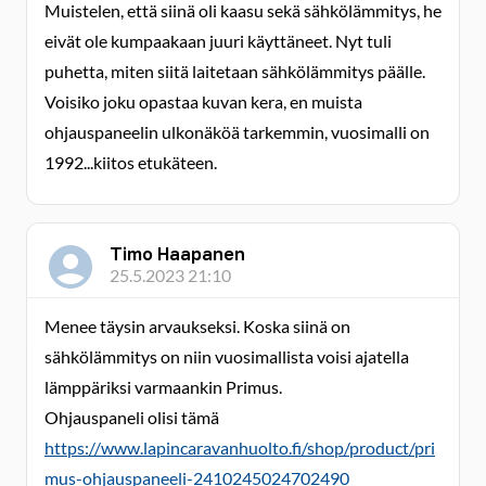
Muistelen, että siinä oli kaasu sekä sähkölämmitys, he
eivät ole kumpaakaan juuri käyttäneet. Nyt tuli
puhetta, miten siitä laitetaan sähkölämmitys päälle.
Voisiko joku opastaa kuvan kera, en muista
ohjauspaneelin ulkonäköä tarkemmin, vuosimalli on
1992...kiitos etukäteen.
Timo Haapanen
25.5.2023 21:10
Menee täysin arvaukseksi. Koska siinä on
sähkölämmitys on niin vuosimallista voisi ajatella
lämppäriksi varmaankin Primus.
Ohjauspaneli olisi tämä
https://www.lapincaravanhuolto.fi/shop/product/pri
mus-ohjauspaneeli-2410245024702490