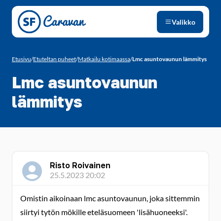
Siirry sivun sisältöön
Valikko
Etusivu
/
Etuteltan puheet
/
Matkailu kotimaassa
/
Lmc asuntovaunun lämmitys
Lmc asuntovaunun
lämmitys
Risto Roivainen
25.5.2023 20:02
Omistin aikoinaan lmc asuntovaunun, joka sittemmin
siirtyi tytön mökille eteläsuomeen 'lisähuoneeksi'.