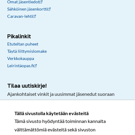
Omat jäsentiedot
Sähköinen jäsenkortti
Caravan-lehti
Pikalinkit
Etuteltan puheet
Täytä liittymislomake
Verkkokauppa
Leirintäopas.fi
Tilaa uutiskirje!
Ajankohtaiset vinkit ja uusimmat jäsenedut suoraan
sähköpostiisi.
Tällä sivustolla käytetään evästeitä
Tämä sivusto hyödyntää toiminnan kannalta
Tilaa
välttämättömiä evästeitä sekä sivuston
Facebook
Instagram
LinkedIn
YouTube
TikTok