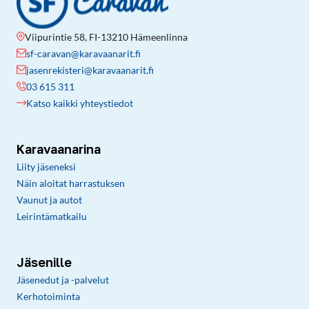
Viipurintie 58, FI-13210 Hämeenlinna
sf-caravan@karavaanarit.fi
jasenrekisteri@karavaanarit.fi
03 615 311
Katso kaikki yhteystiedot
Karavaanarina
Liity jäseneksi
Näin aloitat harrastuksen
Vaunut ja autot
Leirintämatkailu
Jäsenille
Jäsenedut ja -palvelut
Kerhotoiminta