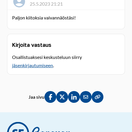
25.5.2023 21:21
Paljon kiitoksia vaivannäöstäsi!
Kirjoita vastaus
Osallistuaksesi keskusteluun siirry
jäsenkirjautumiseen
.
Jaa sivu
Jaa Facebookissa
Jaa Twitterissä
Jaa LinkedInissä
Jaa sähköpostitse
Kopioi linkki lei