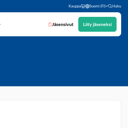
Kauppa
Suomi (FI)
Haku
Jäsensivut
Liity jäseneksi