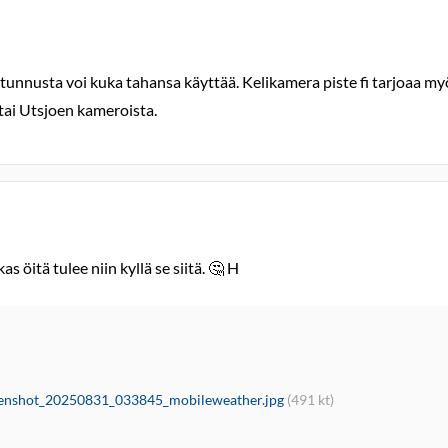
atunnusta voi kuka tahansa käyttää. Kelikamera piste fi tarjoaa m
tai Utsjoen kameroista.
as öitä tulee niin kyllä se siitä. 🤔 H
enshot_20250831_033845_mobileweather.jpg
(491 kt)