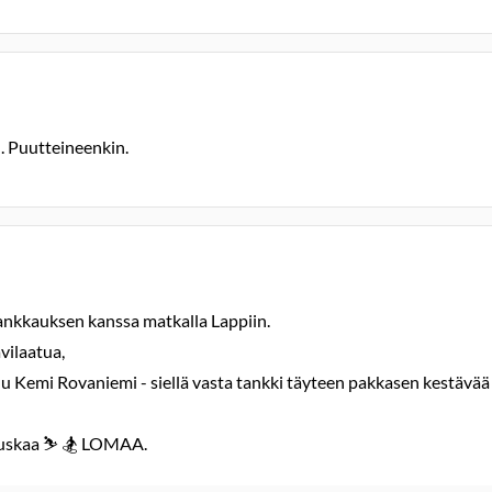
n. Puutteineenkin.
tankkauksen kanssa matkalla Lappiin.
vilaatua,
emi Rovaniemi - siellä vasta tankki täyteen pakkasen kestävää vä
auskaa ⛷️ 🏂 LOMAA.