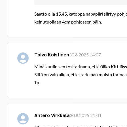
Saatto olla 15.45, katoppa napapiiri siirtyy p
keinutuoliaan 4cm pohjoseen päin.
Toivo Koistinen
30.8.2025 14:07
Minä kuulin sen tositarinana, että 0liko Kittiläs
Siitä on vain aikaa, ettei tarkkaan muista tarin
Tp
Antero Virkkala
30.8.2025 21:01