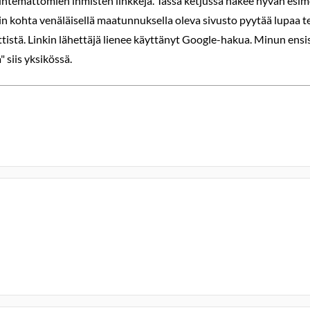
emattomien ihmisten linkkejä. Tässä ketjussa näkee hyvän esimerki
 niin kohta venäläisellä maatunnuksella oleva sivusto pyytää lupaa 
iittistä. Linkin lähettäjä lienee käyttänyt Google-hakua. Minun 
 siis yksikössä.