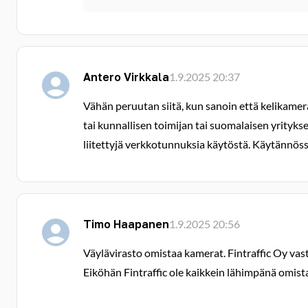
Antero Virkkala
1.9.2025 20:37
Vähän peruutan siitä, kun sanoin että kelikamera p
tai kunnallisen toimijan tai suomalaisen yritykse
liitettyjä verkkotunnuksia käytöstä. Käytännössä
Timo Haapanen
1.9.2025 20:56
Väylävirasto omistaa kamerat. Fintraffic Oy vas
Eiköhän Fintraffic ole kaikkein lähimpänä omista