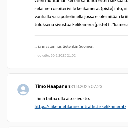
Olen muutaman kerran sanonut etten klikkaa tunt
selaimen osoiteriville kelikamerat (piste) info,
vanhalla varapuhelimella jossa ei ole mitään kr
tuloksena sivustoa kelikamera (piste) fi, "kamera"
... ja maatunnus tietenkin Suomen.
muokattu: 30.8.2025 21:02
Timo Haapanen
31.8.2025 07:23
Tämä taitaa olla aito sivusto.
https://liikennetilanne.fintraffic.fi/kelikamerat/