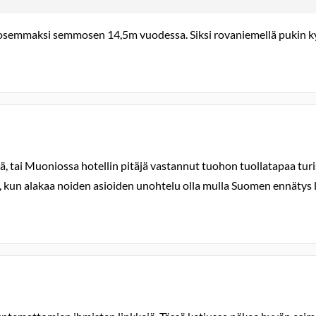
ohjosemmaksi semmosen 14,5m vuodessa. Siksi rovaniemellä pukin k
sä, tai Muoniossa hotellin pitäjä vastannut tuohon tuollatapaa turi
aa, kun alakaa noiden asioiden unohtelu olla mulla Suomen ennätys 