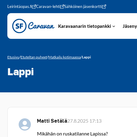
Siirry sivun sisältöön
Leirintäopas.fi
Caravan-lehti
Sähköinen jäsenkortti
Karavaanarin tietopankki
Jäseny
Etusivu
/
Etuteltan puheet
/
Matkailu kotimaassa
/
Lappi
Lappi
Matti Setälä
27.8.2025 17:13
Mikähän on ruskatilanne Lapissa?