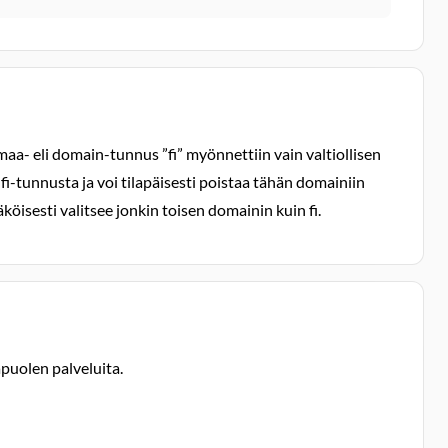
n maa- eli domain-tunnus ”fi” myönnettiin vain valtiollisen
fi-tunnusta ja voi tilapäisesti poistaa tähän domainiin
öisesti valitsee jonkin toisen domainin kuin fi.
puolen palveluita.