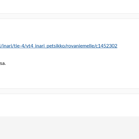
i/inari/tie-4/vt4_inari_petsikko/rovaniemelle/c1452302
sa.