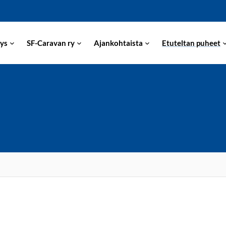
ys
SF-Caravan ry
Ajankohtaista
Etuteltan puheet