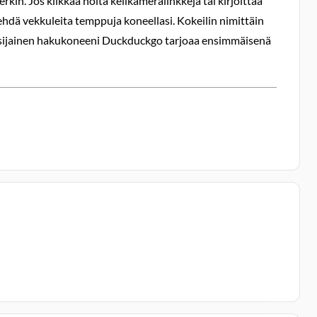
n. Jos klikkaa noita kelikameralinkkejä tai kirjoittaa
tehdä vekkuleita temppuja koneellasi. Kokeilin nimittäin
ensisijainen hakukoneeni Duckduckgo tarjoaa ensimmäisenä