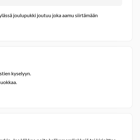
ylässä joulupukki joutuu joka aamu siirtämään
stien kyselyyn.
luokkaa.