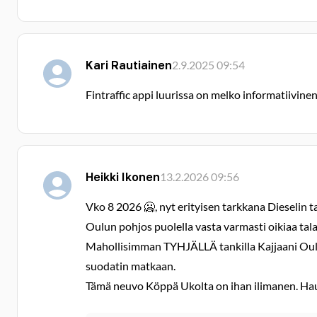
Kari Rautiainen
2.9.2025 09:54
Fintraffic appi luurissa on melko informatiivine
Heikki Ikonen
13.2.2026 09:56
Vko 8 2026 🥶, nyt erityisen tarkkana Dieselin 
Oulun pohjos puolella vasta varmasti oikiaa tala
Mahollisimman TYHJÄLLÄ tankilla Kajjaani Oulu K
suodatin matkaan.
Tämä neuvo Köppä Ukolta on ihan ilimanen. H