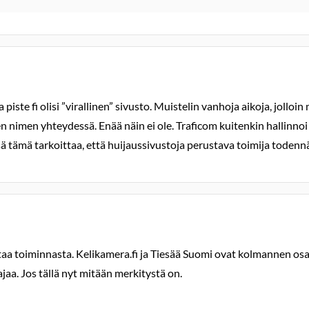
iste fi olisi ”virallinen” sivusto. Muistelin vanhoja aikoja, jolloi
n nimen yhteydessä. Enää näin ei ole. Traficom kuitenkin hallinnoi 
 tämä tarkoittaa, että huijaussivustoja perustava toimija todennäk
taa toiminnasta. Kelikamera.fi ja Tiesää Suomi ovat kolmannen osa
jaa. Jos tällä nyt mitään merkitystä on.