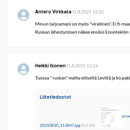
Antero Virkkala
31.8.2025 12:22
Minun tarjoamani on myös "virallinen". Ei fi-ma
Ruskan lähestymisen näkee ensiksi Enontekiön 
Heikki Ikonen
31.8.2025 12:26
Tuossa " ruskan" mallia eiliseltä Leviltä ja ko pakk
Liitetiedostot
scre
20250830_113847.jpg
(5.2 Mt)