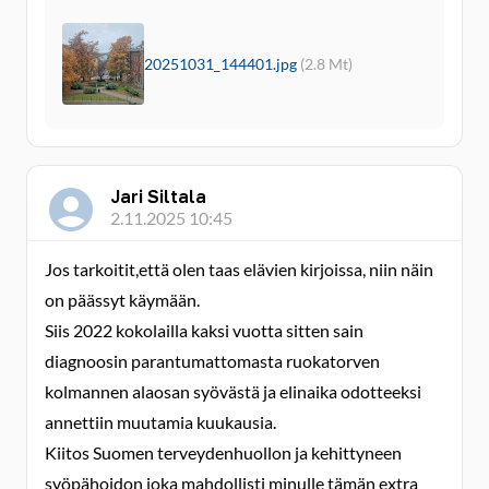
20251031_144401.jpg
(2.8 Mt)
Jari Siltala
2.11.2025 10:45
Jos tarkoitit,että olen taas elävien kirjoissa, niin näin
on päässyt käymään.
Siis 2022 kokolailla kaksi vuotta sitten sain
diagnoosin parantumattomasta ruokatorven
kolmannen alaosan syövästä ja elinaika odotteeksi
annettiin muutamia kuukausia.
Kiitos Suomen terveydenhuollon ja kehittyneen
syöpähoidon joka mahdollisti minulle tämän extra