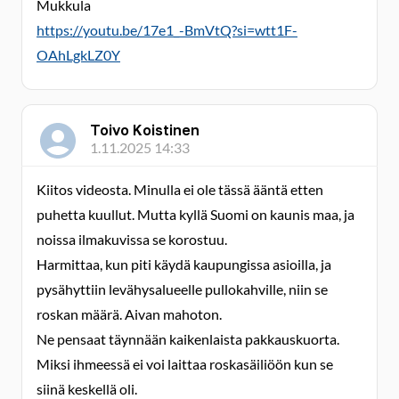
Mukkula
https://youtu.be/17e1_-BmVtQ?si=wtt1F-
OAhLgkLZ0Y
Toivo Koistinen
1.11.2025 14:33
Kiitos videosta. Minulla ei ole tässä ääntä etten
puhetta kuullut. Mutta kyllä Suomi on kaunis maa, ja
noissa ilmakuvissa se korostuu.
Harmittaa, kun piti käydä kaupungissa asioilla, ja
pysähyttiin levähysalueelle pullokahville, niin se
roskan määrä. Aivan mahoton.
Ne pensaat täynnään kaikenlaista pakkauskuorta.
Miksi ihmeessä ei voi laittaa roskasäiliöön kun se
siinä keskellä oli.