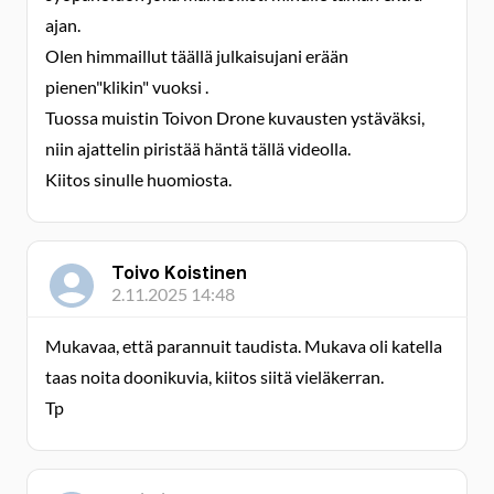
ajan.
Olen himmaillut täällä julkaisujani erään
pienen"klikin" vuoksi .
Tuossa muistin Toivon Drone kuvausten ystäväksi,
niin ajattelin piristää häntä tällä videolla.
Kiitos sinulle huomiosta.
Toivo Koistinen
2.11.2025 14:48
Mukavaa, että parannuit taudista. Mukava oli katella
taas noita doonikuvia, kiitos siitä vieläkerran.
Tp