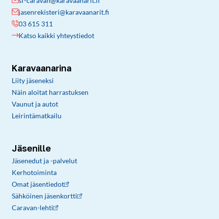
sf-caravan@karavaanarit.fi
jasenrekisteri@karavaanarit.fi
03 615 311
Katso kaikki yhteystiedot
Karavaanarina
Liity jäseneksi
Näin aloitat harrastuksen
Vaunut ja autot
Leirintämatkailu
Jäsenille
Jäsenedut ja -palvelut
Kerhotoiminta
Omat jäsentiedot
Sähköinen jäsenkortti
Caravan-lehti