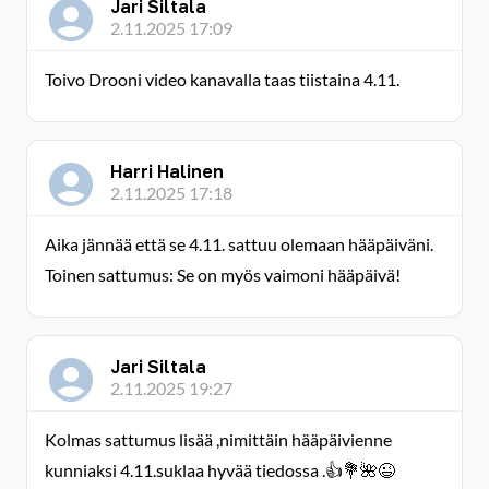
Jari Siltala
2.11.2025 17:09
Toivo Drooni video kanavalla taas tiistaina 4.11.
Harri Halinen
2.11.2025 17:18
Aika jännää että se 4.11. sattuu olemaan hääpäiväni.
Toinen sattumus: Se on myös vaimoni hääpäivä!
Jari Siltala
2.11.2025 19:27
Kolmas sattumus lisää ,nimittäin hääpäivienne
kunniaksi 4.11.suklaa hyvää tiedossa .👍💐🌺😉