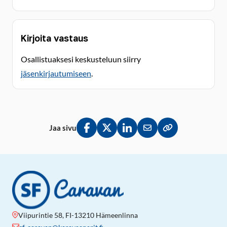
Kirjoita vastaus
Osallistuaksesi keskusteluun siirry
jäsenkirjautumiseen
.
Jaa sivu
Jaa Facebookissa
Jaa Twitterissä
Jaa LinkedInissä
Jaa sähköpostitse
Kopioi linkki lei
Viipurintie 58, FI-13210 Hämeenlinna