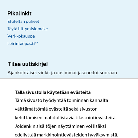
Pikalinkit
Etuteltan puheet
Täytä liittymislomake
Verkkokauppa
Leirintäopas.fi
Tilaa uutiskirje!
Ajankohtaiset vinkit ja uusimmat jäsenedut suoraan
sähköpostiisi.
Tällä sivustolla käytetään evästeitä
Tämä sivusto hyödyntää toiminnan kannalta
Tilaa
välttämättömiä evästeitä sekä sivuston
Facebook
Instagram
LinkedIn
YouTube
TikTok
kehittämisen mahdollistavia tilastointievästeitä.
Joidenkin sisältöjen näyttäminen voi lisäksi
edellyttää markkinointievästeiden hyväksymistä.