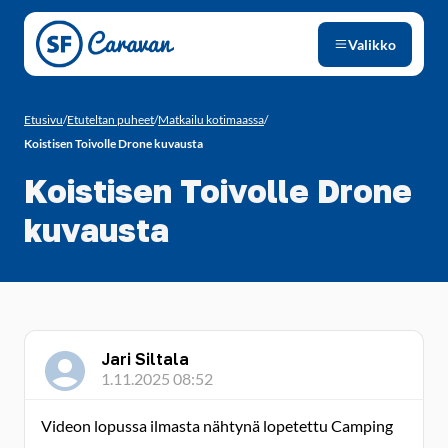
Siirry sivun sisältöön
Valikko
Etusivu
/
Etuteltan puheet
/
Matkailu kotimaassa
/
Koistisen Toivolle Drone kuvausta
Koistisen Toivolle Drone
kuvausta
Jari Siltala
1.11.2025 08:52
Videon lopussa ilmasta nähtynä lopetettu Camping