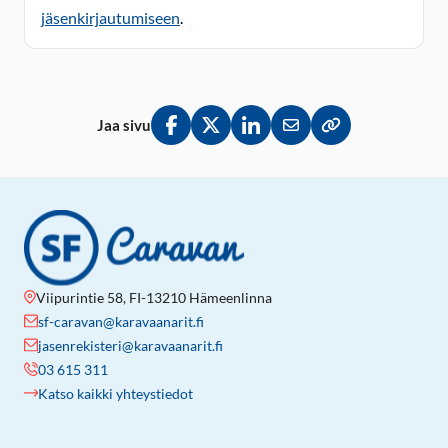
jäsenkirjautumiseen
.
Jaa sivu
Jaa Facebookissa
Jaa Twitterissä
Jaa LinkedInissä
Jaa sähköpostitse
Kopioi linkki lei
Viipurintie 58, FI-13210 Hämeenlinna
sf-caravan@karavaanarit.fi
jasenrekisteri@karavaanarit.fi
03 615 311
Katso kaikki yhteystiedot