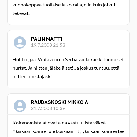
kuonokoppaa tuollaisella koiralla, niin kuin jotkut
tekevät..
PALIN MATTI
19.7.2008 21:53
Hohhoijjaa. Vihtavuoren Sertiä vailla kaikki tuomoset
hurtat. Ja niitten jäläkeläiset! Ja joskus tuntuu, että
niitten omistajakki.
RAUDASKOSKI MIKKO A
31.7.2008 10:39
Koiranomistajat ovat aina vastuullista väkeä.
Yksikään koira ei ole koskaan irti, yksikään koira ei tee