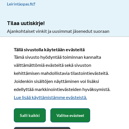
Leirintäopas.fi
Tilaa uutiskirje!
Ajankohtaiset vinkit ja uusimmat jäsenedut suoraan
sähköpostiisi.
Tällä sivustolla käytetään evästeitä
Tämä sivusto hyödyntää toiminnan kannalta
Tilaa
välttämättömiä evästeitä sekä sivuston
Facebook
Instagram
LinkedIn
YouTube
TikTok
kehittämisen mahdollistavia tilastointievästeitä.
Joidenkin sisältöjen näyttäminen voi lisäksi
edellyttää markkinointievästeiden hyväksymistä.
Rekisteri- ja tietosuojaseloste
Sopimusehdot
Lue lisää käyttämistämme evästeistä.​​​​​​
© Karavaanarit 2026
Salli kaikki
Valitse evästeet