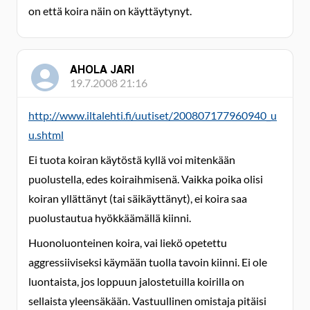
on että koira näin on käyttäytynyt.
AHOLA JARI
19.7.2008 21:16
http://www.iltalehti.fi/uutiset/200807177960940_u
u.shtml
Ei tuota koiran käytöstä kyllä voi mitenkään
puolustella, edes koiraihmisenä. Vaikka poika olisi
koiran yllättänyt (tai säikäyttänyt), ei koira saa
puolustautua hyökkäämällä kiinni.
Huonoluonteinen koira, vai liekö opetettu
aggressiiviseksi käymään tuolla tavoin kiinni. Ei ole
luontaista, jos loppuun jalostetuilla koirilla on
sellaista yleensäkään. Vastuullinen omistaja pitäisi