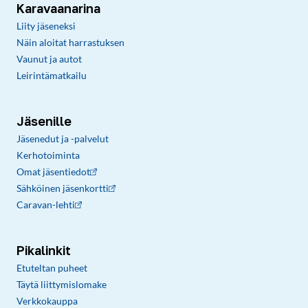
Karavaanarina
Liity jäseneksi
Näin aloitat harrastuksen
Vaunut ja autot
Leirintämatkailu
Jäsenille
Jäsenedut ja -palvelut
Kerhotoiminta
Omat jäsentiedot
Sähköinen jäsenkortti
Caravan-lehti
Pikalinkit
Etuteltan puheet
Täytä liittymislomake
Verkkokauppa