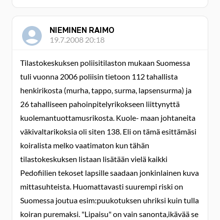
NIEMINEN RAIMO
19.7.2008 20:18
Tilastokeskuksen poliisitilaston mukaan Suomessa
tuli vuonna 2006 poliisin tietoon 112 tahallista
henkirikosta (murha, tappo, surma, lapsensurma) ja
26 tahalliseen pahoinpitelyrikokseen liittynyttä
kuolemantuottamusrikosta. Kuole- maan johtaneita
väkivaltarikoksia oli siten 138. Eli on tämä esittämäsi
koiralista melko vaatimaton kun tähän
tilastokeskuksen listaan lisätään vielä kaikki
Pedofiilien tekoset lapsille saadaan jonkinlainen kuva
mittasuhteista. Huomattavasti suurempi riski on
Suomessa joutua esim:puukotuksen uhriksi kuin tulla
koiran puremaksi. "Lipaisu" on vain sanonta,ikävää se