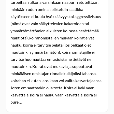
tarpeitaan ulkona varsinkaan naapurin etutelttaan,
minkään rodun ominaispiirteisiin saatikka
käytökseen ei kuulu hyökkäävyys tai aggressiivisuus
(nämä ovat vain säikyttelevien kakaroiden tai
ymmärtämättömien aikuisten koirassa herättämää
reaktiota), koiranomistajien mukaan koirat eivät
hauku, koiria ei tarvitse pelätä (jos pelkäät olet
muutoinkin ymmärtämätön), koiranomistajille ei
tarvitse huomauttaa em asioista he tietävät ne
muutoinkin. Koirat ovat mukavia ja sopeutuvat
minkäläisen omistajan rinnallekulkijoiksi tahansa,
koirahan ei kuten lapsikaan voi valita kasvattajaansa.
Joten em saattaakin olla totta. Koira ei kaki vaan
kasvattaja, koira ei hauku vaan kasvattaja, koira ei
pure ...