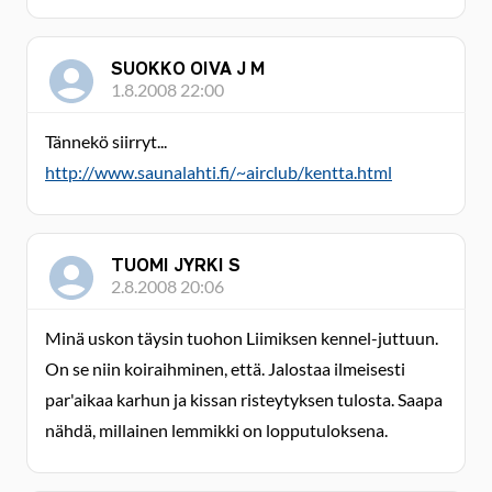
SUOKKO OIVA J M
1.8.2008 22:00
Tännekö siirryt...
http://www.saunalahti.fi/~airclub/kentta.html
TUOMI JYRKI S
2.8.2008 20:06
Minä uskon täysin tuohon Liimiksen kennel-juttuun.
On se niin koiraihminen, että. Jalostaa ilmeisesti
par'aikaa karhun ja kissan risteytyksen tulosta. Saapa
nähdä, millainen lemmikki on lopputuloksena.