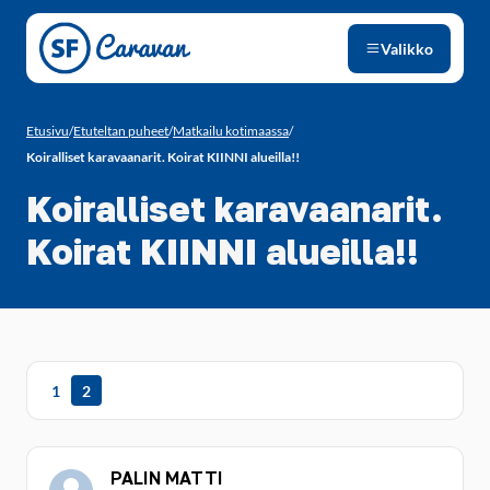
Siirry sivun sisältöön
Valikko
Etusivu
/
Etuteltan puheet
/
Matkailu kotimaassa
/
Koiralliset karavaanarit. Koirat KIINNI alueilla!!
Koiralliset karavaanarit.
Koirat KIINNI alueilla!!
1
2
PALIN MATTI