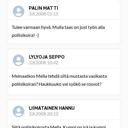
PALIN MATTI
3.8.2008 01:15
Tulee varmaan hyvä. Mulla taas on just työn alla
poliisikoira! -)
LYLYOJA SEPPO
3.8.2008 10:42
Meinaatkos Mella tehdä siitä mustasta vasikasta
poliisikoiran? Haukkuuko vai syökö se rosvot?
LIIMATAINEN HANNU
3.8.2008 20:12
Siitä poliisikoirosta Mella. Kumpi on isä ja kumpi