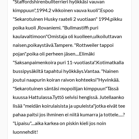
"Staffordshirenbullterrieri hyökkäsi vauvan
kimppuun",1994.2 vikkoinen vauva kuoli".Espoo
"Sekarotuinen Husky raateli 2 vuotiaan" 1994,pikku
poika kuoli ,Rovaniemi. "Bullmastiffi puri
kaulavaltimoon"Omistaja oli kuolleen,ulkoiluttavan
naisen,poikaystävä.Tampere. "Rottweiler tappoi
pojan".poika oli perheen jäsen....Elimäki
"Saksanpaimenkoira puri 11-vuotiasta".Kotimatkalla
bussipysäkiltä tapahtui hyökkäys.Vantaa. "Nainen
joutui naapurin koiran raivon kohteeksi"Hyvinkää.
"Sekarotuinen säntäsi mopoilijan kimppuun"Tässä
kuussa Hattulassa.Tyttö selvisi hengissä. Jutellaanko
lisää "meidän koirulaisista ja upuleista"jotka eivät tee
pahaa paitsi jos ihminen ei niitä kumarra ja tottele.....?
"Lipaisu"....aika karkea on piskin kieli jos noin
luonnehdit!