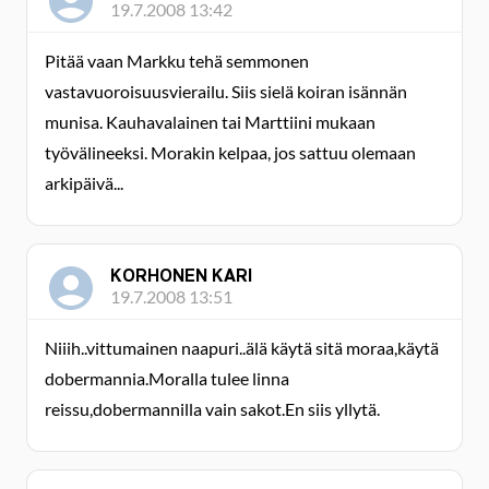
19.7.2008 13:42
Pitää vaan Markku tehä semmonen
vastavuoroisuusvierailu. Siis sielä koiran isännän
munisa. Kauhavalainen tai Marttiini mukaan
työvälineeksi. Morakin kelpaa, jos sattuu olemaan
arkipäivä...
KORHONEN KARI
19.7.2008 13:51
Niiih..vittumainen naapuri..älä käytä sitä moraa,käytä
dobermannia.Moralla tulee linna
reissu,dobermannilla vain sakot.En siis yllytä.