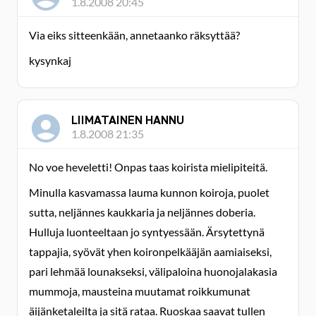
1.8.2008 20:45
Via eiks sitteenkään, annetaanko räksyttää?
kysynkaj
LIIMATAINEN HANNU
1.8.2008 21:35
No voe heveletti! Onpas taas koirista mielipiteitä.
Minulla kasvamassa lauma kunnon koiroja, puolet
sutta, neljännes kaukkaria ja neljännes doberia.
Hulluja luonteeltaan jo syntyessään. Ärsytettynä
tappajia, syövät yhen koironpelkääjän aamiaiseksi,
pari lehmää lounakseksi, välipaloina huonojalakasia
mummoja, mausteina muutamat roikkumunat
äijänketaleilta ja sitä rataa. Ruoskaa saavat tullen