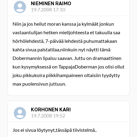
NIEMINEN RAIMO
19.7.2008 17:10
Niin ja jos heilut moran kanssa ja kylmäät jonkun
vastaantulijan hetken mielijohteesta et takuulla saa
hörhölehdestä, 7-päivää lehdestä puhumattakaan
kahta sivua palstatilaa,niinkuin nyt näytti tämä
Dobermannin lipaisu saavan. Juttu on dramaattinen
kun kysymyksessä on TappajaDoberman jos olisi ollut
joku pikkukoira piikkihampaineen oltaisiin tyydytty
max puolensivun juttuun.
KORHONEN KARI
19.7.2008 19:52
Jos ei sivua löytynyt,tässäpä tiivistelmä..