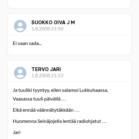
SUOKKO OIVA J M
1.8.2008 21:50
Ei vaan sada...
TERVO JARI
1.8.2008 21:53
Ja tuuliki tyyntyy, eilen salamoi Lukkuhaassa,
Vaasassa tuuli päivällä . . .
Eikä ennää väännätytäkkään . . .
Huomenna Seinäjojella lentää radiohjatut . . .
Jari