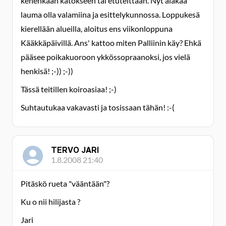
kenenkään katokseen tai etutelttaan. Nyt alakaa
lauma olla valamiina ja esittelykunnossa. Loppukesä
kierellään alueilla, aloitus ens viikonloppuna
Kääkkäpäivillä. Ans' kattoo miten Palliinin käy? Ehkä
pääsee poikakuoroon ykkössopraanoksi, jos vielä
henkisä! ;-)) ;-))
Tässä teitillen koiroasiaa! ;-)
Suhtautukaa vakavasti ja tosissaan tähän! :-(
TERVO JARI
1.8.2008 21:40
Pitäskö rueta "vääntään"?
Ku o nii hilijasta ?
Jari