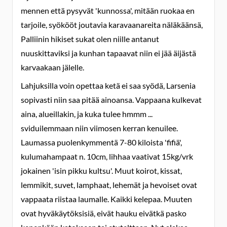
mennen että pysyvät 'kunnossa', mitään ruokaa en
tarjoile, syökööt joutavia karavaanareita näläkäänsä,
Palliinin hikiset sukat olen niille antanut
nuuskittaviksi ja kunhan tapaavat niin ei jää äijästä
karvaakaan jälelle.
Lahjuksilla voin opettaa ketä ei saa syödä, Larsenia
sopivasti niin saa pitää ainoansa. Vappaana kulkevat
aina, alueillakin, ja kuka tulee hmmm ...
sviduilemmaan niin viimosen kerran kenuilee.
Laumassa puolenkymmentä 7-80 kiloista 'fifiä',
kulumahampaat n. 10cm, lihhaa vaativat 15kg/vrk
jokainen 'isin pikku kultsu'. Muut koirot, kissat,
lemmikit, suvet, lamphaat, lehemät ja hevoiset ovat
vappaata riistaa laumalle. Kaikki kelepaa. Muuten
ovat hyväkäytöksisiä, eivät hauku eivätkä pasko