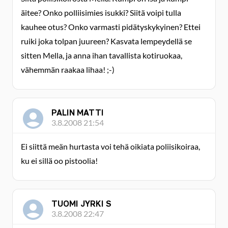
äitee? Onko polliisimies isukki? Siitä voipi tulla
kauhee otus? Onko varmasti pidätyskykyinen? Ettei
ruiki joka tolpan juureen? Kasvata lempeydellä se
sitten Mella, ja anna ihan tavallista kotiruokaa,
vähemmän raakaa lihaa! ;-)
PALIN MATTI
3.8.2008 21:54
Ei siittä meän hurtasta voi tehä oikiata poliisikoiraa,
ku ei sillä oo pistoolia!
TUOMI JYRKI S
3.8.2008 22:47