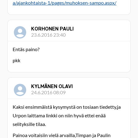
a/ajankohtaista-1/pages/muhoksen-sampo.aspx/
KORHONEN PAULI
23.6.2016 23:40
Entäs paino?
pkk
KYLMÄNEN OLAVI
24.6.2016 08:09
Kaksi ensimmäistä kysymystä on tosiaan tiedetty,ja
Urpon laittama linkki on niin hyvä ettei enää
selityksille tilaa.
Painoa voitaisiin vielä arvailla,Timpan ja Paulin