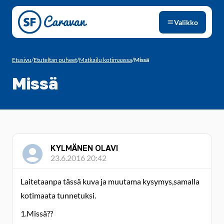
Siirry sivun sisältöön
Valikko
Etusivu
/
Etuteltan puheet
/
Matkailu kotimaassa
/
Missä
Missä
KYLMÄNEN OLAVI
23.6.2016 20:42
Laitetaanpa tässä kuva ja muutama kysymys,samalla
kotimaata tunnetuksi.
1.Missä??