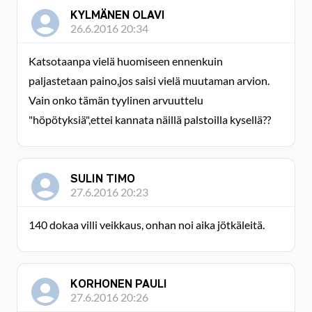
KYLMÄNEN OLAVI
26.6.2016 20:34
Katsotaanpa vielä huomiseen ennenkuin
paljastetaan paino,jos saisi vielä muutaman arvion.
Vain onko tämän tyylinen arvuuttelu
"höpötyksiä",ettei kannata näillä palstoilla kysellä??
SULIN TIMO
27.6.2016 20:23
140 dokaa villi veikkaus, onhan noi aika jötkäleitä.
KORHONEN PAULI
27.6.2016 20:26