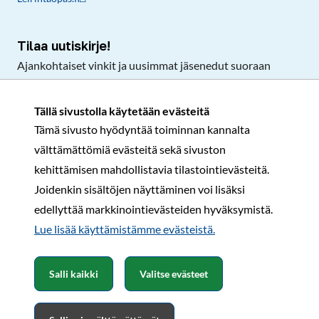
Tilaa uutiskirje!
Ajankohtaiset vinkit ja uusimmat jäsenedut suoraan
sähköpostiisi.
Tällä sivustolla käytetään evästeitä
Tämä sivusto hyödyntää toiminnan kannalta
Tilaa
välttämättömiä evästeitä sekä sivuston
Facebook
Instagram
LinkedIn
YouTube
TikTok
kehittämisen mahdollistavia tilastointievästeitä.
Joidenkin sisältöjen näyttäminen voi lisäksi
edellyttää markkinointievästeiden hyväksymistä.
Rekisteri- ja tietosuojaseloste
Sopimusehdot
Lue lisää käyttämistämme evästeistä.​​​​​​
© Karavaanarit 2026
Salli kaikki
Valitse evästeet