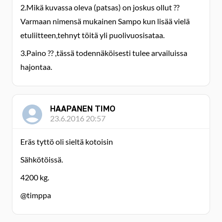
2.Mikä kuvassa oleva (patsas) on joskus ollut ??
Varmaan nimensä mukainen Sampo kun lisää vielä
etuliitteen,tehnyt töitä yli puolivuosisataa.
3.Paino ?? ,tässä todennäköisesti tulee arvailuissa
hajontaa.
HAAPANEN TIMO
23.6.2016 20:57
Eräs tyttö oli sieltä kotoisin
Sähkötöissä.
4200 kg.
@timppa