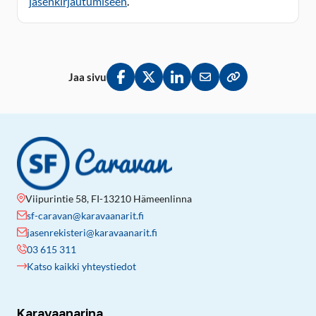
jäsenkirjautumiseen
.
Jaa sivu
Jaa Facebookissa
Jaa Twitterissä
Jaa LinkedInissä
Jaa sähköpostitse
Kopioi linkki lei
Viipurintie 58, FI-13210 Hämeenlinna
sf-caravan@karavaanarit.fi
jasenrekisteri@karavaanarit.fi
03 615 311
Katso kaikki yhteystiedot
Karavaanarina