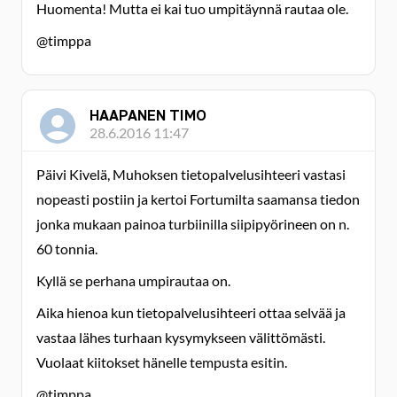
Huomenta! Mutta ei kai tuo umpitäynnä rautaa ole.
@timppa
HAAPANEN TIMO
28.6.2016 11:47
Päivi Kivelä, Muhoksen tietopalvelusihteeri vastasi
nopeasti postiin ja kertoi Fortumilta saamansa tiedon
jonka mukaan painoa turbiinilla siipipyörineen on n.
60 tonnia.
Kyllä se perhana umpirautaa on.
Aika hienoa kun tietopalvelusihteeri ottaa selvää ja
vastaa lähes turhaan kysymykseen välittömästi.
Vuolaat kiitokset hänelle tempusta esitin.
@timppa