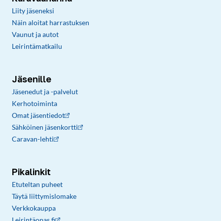
Liity jäseneksi
Näin aloitat harrastuksen
Vaunut ja autot
Leirintämatkailu
Jäsenille
Jäsenedut ja -palvelut
Kerhotoiminta
Omat jäsentiedot
Sähköinen jäsenkortti
Caravan-lehti
Pikalinkit
Etuteltan puheet
Täytä liittymislomake
Verkkokauppa
Leirintäopas.fi