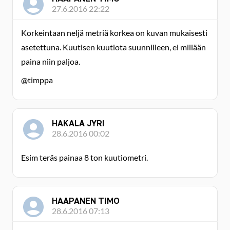
27.6.2016 22:22
Korkeintaan neljä metriä korkea on kuvan mukaisesti
asetettuna. Kuutisen kuutiota suunnilleen, ei millään
paina niin paljoa.
@timppa
HAKALA JYRI
28.6.2016 00:02
Esim teräs painaa 8 ton kuutiometri.
HAAPANEN TIMO
28.6.2016 07:13