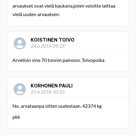
arvaukset ovat vielä kaukana,joten voisitte laittaa
vielä uuden arvauksen.
KOISTINEN TOIVO
24.6.2016 09:29
Arvelisin sine 70 tonnin painoon. Toivopoika
KORHONEN PAULI
25.6.2016 10:33
No, arvataanpa sitten uudestaan. 42374 kg
pkk