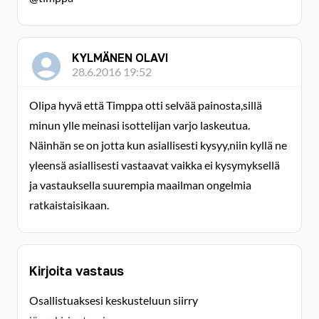
KYLMÄNEN OLAVI
28.6.2016 19:52
Olipa hyvä että Timppa otti selvää painosta,sillä
minun ylle meinasi isottelijan varjo laskeutua.
Näinhän se on jotta kun asiallisesti kysyy,niin kyllä ne
yleensä asiallisesti vastaavat vaikka ei kysymyksellä
ja vastauksella suurempia maailman ongelmia
ratkaistaisikaan.
Kirjoita vastaus
Osallistuaksesi keskusteluun siirry