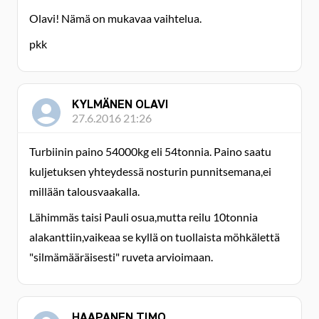
Olavi! Nämä on mukavaa vaihtelua.
pkk
KYLMÄNEN OLAVI
27.6.2016 21:26
Turbiinin paino 54000kg eli 54tonnia. Paino saatu
kuljetuksen yhteydessä nosturin punnitsemana,ei
millään talousvaakalla.
Lähimmäs taisi Pauli osua,mutta reilu 10tonnia
alakanttiin,vaikeaa se kyllä on tuollaista möhkälettä
"silmämääräisesti" ruveta arvioimaan.
HAAPANEN TIMO