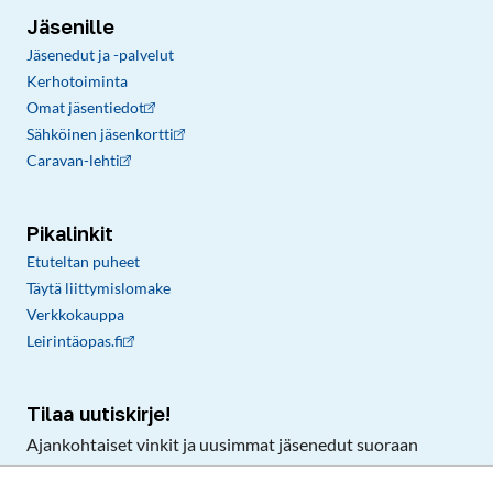
Jäsenille
Jäsenedut ja -palvelut
Kerhotoiminta
Omat jäsentiedot
Sähköinen jäsenkortti
Caravan-lehti
Pikalinkit
Etuteltan puheet
Täytä liittymislomake
Verkkokauppa
Leirintäopas.fi
Tilaa uutiskirje!
Ajankohtaiset vinkit ja uusimmat jäsenedut suoraan
sähköpostiisi.