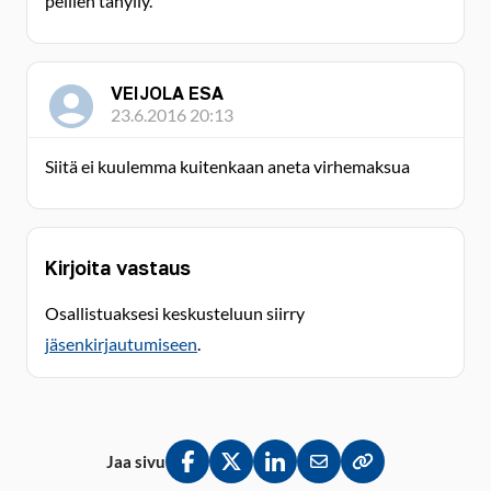
peilien tähyily.
VEIJOLA ESA
23.6.2016 20:13
Siitä ei kuulemma kuitenkaan aneta virhemaksua
Kirjoita vastaus
Osallistuaksesi keskusteluun siirry
jäsenkirjautumiseen
.
Jaa sivu
Jaa Facebookissa
Jaa Twitterissä
Jaa LinkedInissä
Jaa sähköpostitse
Kopioi linkki lei