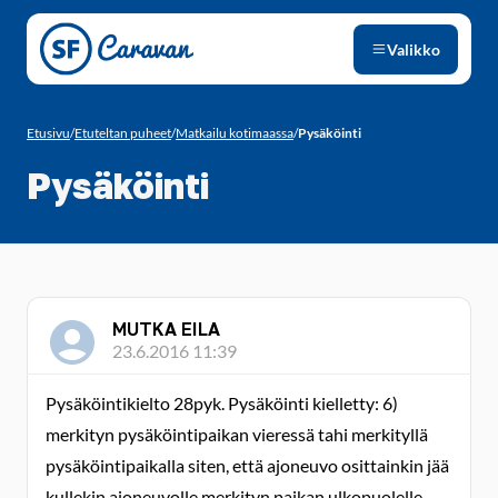
Siirry sivun sisältöön
Valikko
Etusivu
/
Etuteltan puheet
/
Matkailu kotimaassa
/
Pysäköinti
Pysäköinti
MUTKA EILA
23.6.2016 11:39
Pysäköintikielto 28pyk. Pysäköinti kielletty: 6)
merkityn pysäköintipaikan vieressä tahi merkityllä
pysäköintipaikalla siten, että ajoneuvo osittainkin jää
kullekin ajoneuvolle merkityn paikan ulkopuolelle.