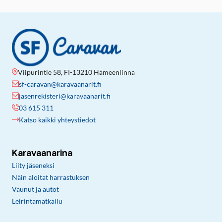
Viipurintie 58, FI-13210 Hämeenlinna
sf-caravan@karavaanarit.fi
jasenrekisteri@karavaanarit.fi
03 615 311
Katso kaikki yhteystiedot
Karavaanarina
Liity jäseneksi
Näin aloitat harrastuksen
Vaunut ja autot
Leirintämatkailu