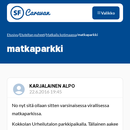
Siirry sivun sisältöön
Valikko
Etusivu
/
Etuteltan puheet
/
Matkailu kotimaassa
/
matkaparkki
matkaparkki
KARJALAINEN ALPO
22.6.2016 19:45
No nyt sitä ollaan sitten varsinaisessa virallisessa
matkaparkissa.
Kokkolan Urheilutalon parkkipaikalla. Tällainen aakee