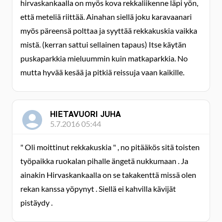
hirvaskankaalla on myös kova rekkaliikenne läpi yön,
että meteliä riittää. Ainahan siellä joku karavaanari
myös päreensä polttaa ja syyttää rekkakuskia vaikka
mistä. (kerran sattui sellainen tapaus) Itse käytän
puskaparkkia mieluummin kuin matkaparkkia. No
mutta hyvää kesää ja pitkiä reissuja vaan kaikille.
HIETAVUORI JUHA
5.7.2016 05:44
" Oli moittinut rekkakuskia " , no pitääkös sitä toisten
työpaikka ruokalan pihalle ängetä nukkumaan . Ja
ainakin Hirvaskankaalla on se takakenttä missä olen
rekan kanssa yöpynyt . Siellä ei kahvilla kävijät
pistäydy .