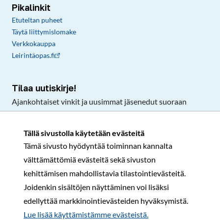
Pikalinkit
Etuteltan puheet
Täytä liittymislomake
Verkkokauppa
Leirintäopas.fi
Tilaa uutiskirje!
Ajankohtaiset vinkit ja uusimmat jäsenedut suoraan
sähköpostiisi.
Tällä sivustolla käytetään evästeitä
Tämä sivusto hyödyntää toiminnan kannalta
Tilaa
välttämättömiä evästeitä sekä sivuston
Facebook
Instagram
LinkedIn
YouTube
TikTok
kehittämisen mahdollistavia tilastointievästeitä.
Joidenkin sisältöjen näyttäminen voi lisäksi
edellyttää markkinointievästeiden hyväksymistä.
Rekisteri- ja tietosuojaseloste
Sopimusehdot
Lue lisää käyttämistämme evästeistä.​​​​​​