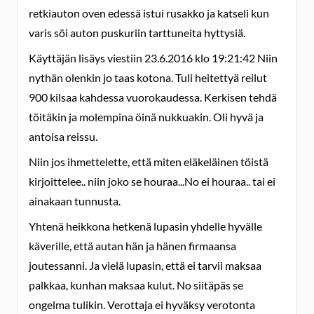
retkiauton oven edessä istui rusakko ja katseli kun
varis söi auton puskuriin tarttuneita hyttysiä.
Käyttäjän lisäys viestiin 23.6.2016 klo 19:21:42 Niin
nythän olenkin jo taas kotona. Tuli heitettyä reilut
900 kilsaa kahdessa vuorokaudessa. Kerkisen tehdä
töitäkin ja molempina öinä nukkuakin. Oli hyvä ja
antoisa reissu.
Niin jos ihmettelette, että miten eläkeläinen töistä
kirjoittelee.. niin joko se houraa...No ei houraa.. tai ei
ainakaan tunnusta.
Yhtenä heikkona hetkenä lupasin yhdelle hyvälle
käverille, että autan hän ja hänen firmaansa
joutessanni. Ja vielä lupasin, että ei tarvii maksaa
palkkaa, kunhan maksaa kulut. No siitäpäs se
ongelma tulikin. Verottaja ei hyväksy verotonta