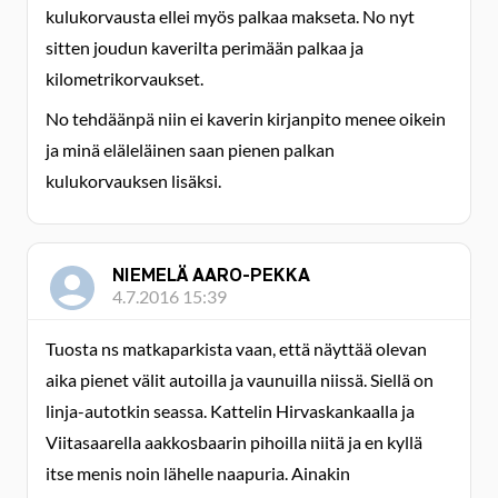
kulukorvausta ellei myös palkaa makseta. No nyt
sitten joudun kaverilta perimään palkaa ja
kilometrikorvaukset.
No tehdäänpä niin ei kaverin kirjanpito menee oikein
ja minä eläleläinen saan pienen palkan
kulukorvauksen lisäksi.
NIEMELÄ AARO-PEKKA
4.7.2016 15:39
Tuosta ns matkaparkista vaan, että näyttää olevan
aika pienet välit autoilla ja vaunuilla niissä. Siellä on
linja-autotkin seassa. Kattelin Hirvaskankaalla ja
Viitasaarella aakkosbaarin pihoilla niitä ja en kyllä
itse menis noin lähelle naapuria. Ainakin