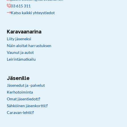
03 615 311
Katso kaikki yhteystiedot
Karavaanarina
Liity jäseneksi
Näin aloitat harrastuksen
Vaunut ja autot
Leirintämatkailu
Jäsenille
Jäsenedut ja -palvelut
Kerhotoiminta
Omat jäsentiedot
Sähköinen jäsenkortti
Caravan-lehti