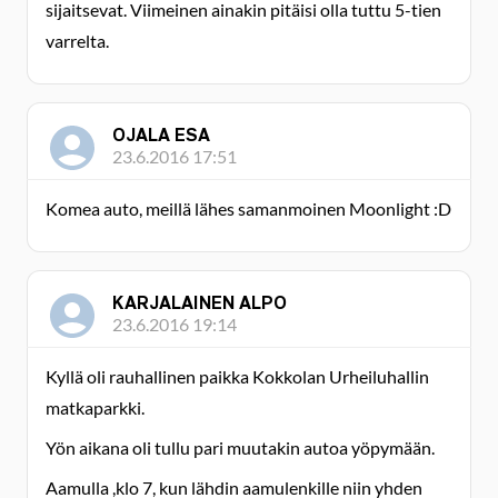
sijaitsevat. Viimeinen ainakin pitäisi olla tuttu 5-tien
varrelta.
OJALA ESA
23.6.2016 17:51
Komea auto, meillä lähes samanmoinen Moonlight :D
KARJALAINEN ALPO
23.6.2016 19:14
Kyllä oli rauhallinen paikka Kokkolan Urheiluhallin
matkaparkki.
Yön aikana oli tullu pari muutakin autoa yöpymään.
Aamulla ,klo 7, kun lähdin aamulenkille niin yhden