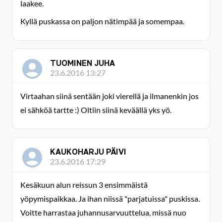
laakee.
Kyllä puskassa on paljon nätimpää ja somempaa.
TUOMINEN JUHA
23.6.2016 13:27
Virtaahan siinä sentään joki vierellä ja ilmanenkin jos
ei sähköä tartte :) Oltiin siinä keväällä yks yö.
KAUKOHARJU PÄIVI
23.6.2016 17:29
Kesäkuun alun reissun 3 ensimmäistä
yöpymispaikkaa. Ja ihan niissä "parjatuissa" puskissa.
Voitte harrastaa juhannusarvuuttelua, missä nuo