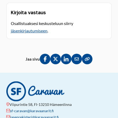
Kirjoita vastaus
Osallistuaksesi keskusteluun siirry
jäsenkirjautumiseen
.
Jaa sivu
Jaa Facebookissa
Jaa Twitterissä
Jaa LinkedInissä
Jaa sähköpostitse
Kopioi linkki lei
Viipurintie 58, FI-13210 Hämeenlinna
sf-caravan@karavaanarit.fi
jasenrekisteri@karavaanarit.fi