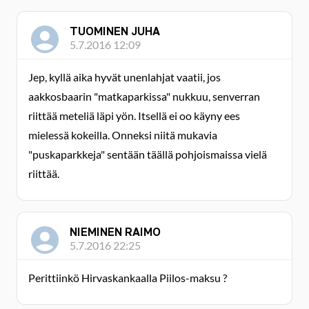
TUOMINEN JUHA
5.7.2016 12:09
Jep, kyllä aika hyvät unenlahjat vaatii, jos
aakkosbaarin "matkaparkissa" nukkuu, senverran
riittää meteliä läpi yön. Itsellä ei oo käyny ees
mielessä kokeilla. Onneksi niitä mukavia
"puskaparkkeja" sentään täällä pohjoismaissa vielä
riittää.
NIEMINEN RAIMO
5.7.2016 22:25
Perittiinkö Hirvaskankaalla Piilos-maksu ?