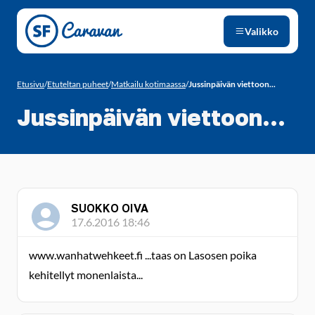
Siirry sivun sisältöön
Valikko
Etusivu
/
Etuteltan puheet
/
Matkailu kotimaassa
/
Jussinpäivän viettoon...
Jussinpäivän viettoon...
SUOKKO OIVA
17.6.2016 18:46
www.wanhatwehkeet.fi ...taas on Lasosen poika
kehitellyt monenlaista...