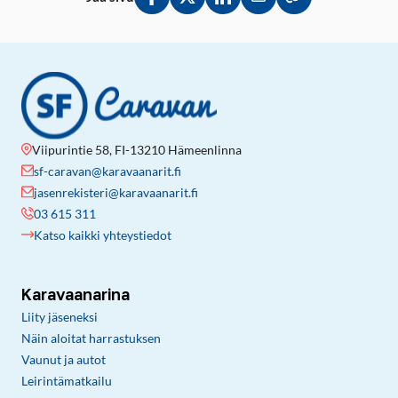
Jaa Facebookissa
Jaa Twitterissä
Jaa LinkedInissä
Jaa sähköpostitse
Kopioi linkki lei
Viipurintie 58, FI-13210 Hämeenlinna
sf-caravan@karavaanarit.fi
jasenrekisteri@karavaanarit.fi
03 615 311
Katso kaikki yhteystiedot
Karavaanarina
Liity jäseneksi
Näin aloitat harrastuksen
Vaunut ja autot
Leirintämatkailu