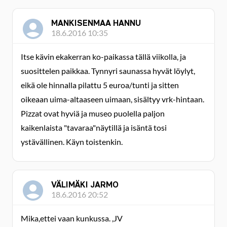
MANKISENMAA HANNU
18.6.2016 10:35
Itse kävin ekakerran ko-paikassa tällä viikolla, ja
suosittelen paikkaa. Tynnyri saunassa hyvät löylyt,
eikä ole hinnalla pilattu 5 euroa/tunti ja sitten
oikeaan uima-altaaseen uimaan, sisältyy vrk-hintaan.
Pizzat ovat hyviä ja museo puolella paljon
kaikenlaista "tavaraa"näytillä ja isäntä tosi
ystävällinen. Käyn toistenkin.
VÄLIMÄKI JARMO
18.6.2016 20:52
Mika,ettei vaan kunkussa. ,JV