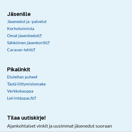
Jäsenille
Jäsenedut ja -palvelut
Kerhotoiminta
Omat jäsentiedot
Sähköinen jäsenkortti
Caravan-lehti
Pikalinkit
Etuteltan puheet
Täytä liittymislomake
Verkkokauppa
Leirintäopas.fi
Tilaa uutiskirje!
Ajankohtaiset vinkit ja uusimmat jäsenedut suoraan