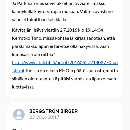
Ja Parkman yms sovellukset on hyviä, eli maksu
kännykällä käytetyn ajan mukaan. Valitettavasti ne
vaan ei toimi ihan kaikkialla.
Käyttäjän lisäys viestiin 2.7.2016 klo 19:14:04
Kerrotko Timo, missä kohtaa laikirjaa sanotaan, että
parkkimaksulapun ei tarvitse olla näkyvissä, vaan
lompsassa olo riittää?
http://www.iltalehti.fi/autot/2016062721802770_au
.shtml
Tuossa on oikein KHO'n päätös autosta, mutta
siinäkin oletetaan, että pitäisi varmistaa lipun olevan
luettavissa.
BERGSTRÖM BIRGER
2.7.2016 20:17