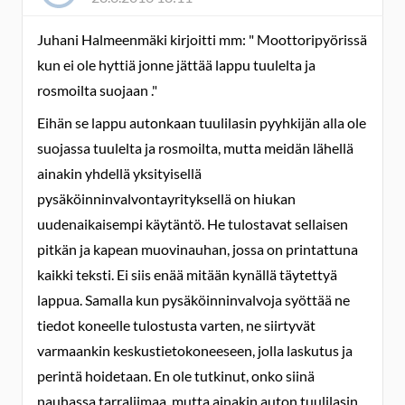
Juhani Halmeenmäki kirjoitti mm: " Moottoripyörissä
kun ei ole hyttiä jonne jättää lappu tuulelta ja
rosmoilta suojaan ."
Eihän se lappu autonkaan tuulilasin pyyhkijän alla ole
suojassa tuulelta ja rosmoilta, mutta meidän lähellä
ainakin yhdellä yksityisellä
pysäköinninvalvontayrityksellä on hiukan
uudenaikaisempi käytäntö. He tulostavat sellaisen
pitkän ja kapean muovinauhan, jossa on printattuna
kaikki teksti. Ei siis enää mitään kynällä täytettyä
lappua. Samalla kun pysäköinninvalvoja syöttää ne
tiedot koneelle tulostusta varten, ne siirtyvät
varmaankin keskustietokoneeseen, jolla laskutus ja
perintä hoidetaan. En ole tutkinut, onko siinä
nauhassa tarraliimaa, mutta ainakin auton tuulilasin