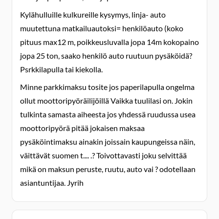
Kylähulluille kulkureille kysymys, linja- auto
muutettuna matkailuautoksi= henkilöauto (koko
pituus max12 m, poikkeusluvalla jopa 14m kokopaino
jopa 25 ton, saako henkilö auto ruutuun pysäköidä?
Psrkkilapulla tai kiekolla.
Minne parkkimaksu tosite jos paperilapulla ongelma
ollut moottoripyöräilijöillä Vaikka tuulilasi on. Jokin
tulkinta samasta aiheesta jos yhdessä ruudussa usea
moottoripyörä pitää jokaisen maksaa
pysäköintimaksu ainakin joissain kaupungeissa näin,
väittävät suomen t.... .? Toivottavasti joku selvittää
mikä on maksun peruste, ruutu, auto vai ? odotellaan
asiantuntijaa. Jyrih