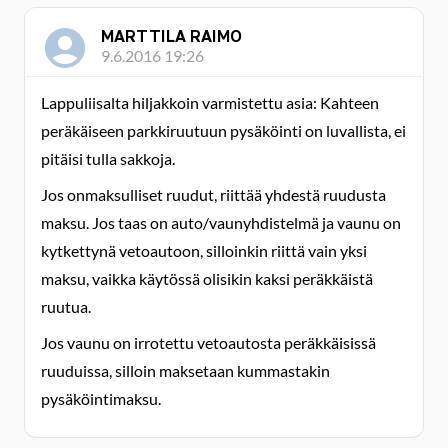
MARTTILA RAIMO
9.6.2016 19:26
Lappuliisalta hiljakkoin varmistettu asia: Kahteen
peräkäiseen parkkiruutuun pysäköinti on luvallista, ei
pitäisi tulla sakkoja.
Jos onmaksulliset ruudut, riittää yhdestä ruudusta
maksu. Jos taas on auto/vaunyhdistelmä ja vaunu on
kytkettynä vetoautoon, silloinkin riittä vain yksi
maksu, vaikka käytössä olisikin kaksi peräkkäistä
ruutua.
Jos vaunu on irrotettu vetoautosta peräkkäisissä
ruuduissa, silloin maksetaan kummastakin
pysäköintimaksu.