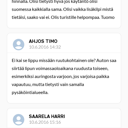
hinnalla. Olisi tietysti hyvä jos käytäntö olisi
suomessa kaikkialla sama. Olisi vaikka lisäkilpi mistä
tietäisi, saako vai ei. Olis turistille helpompaa. Tuomo
AHJOS TIMO
10.6.2016 14:32
Ei kai se lippu missään ruutukohtainen ole? Auton saa
siirtää lipun voimassaoloaikana ruudusta toiseen,
esimerkiksi auringosta varjoon, jos varjoisa paikka
vapautuu, mutta tietysti vain samalla
pysäköintialueella.
SAARELA HARRI
10.6.2016 15:16