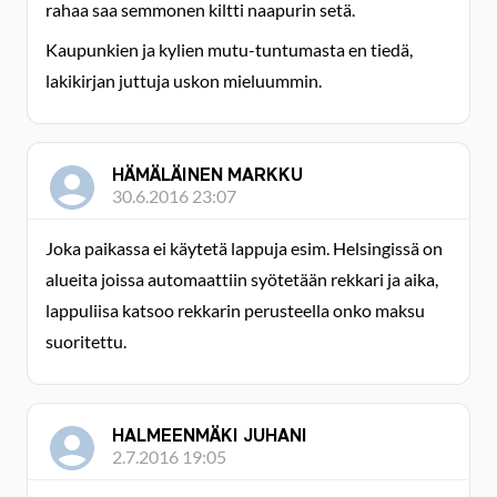
rahaa saa semmonen kiltti naapurin setä.
Kaupunkien ja kylien mutu-tuntumasta en tiedä,
lakikirjan juttuja uskon mieluummin.
HÄMÄLÄINEN MARKKU
30.6.2016 23:07
Joka paikassa ei käytetä lappuja esim. Helsingissä on
alueita joissa automaattiin syötetään rekkari ja aika,
lappuliisa katsoo rekkarin perusteella onko maksu
suoritettu.
HALMEENMÄKI JUHANI
2.7.2016 19:05