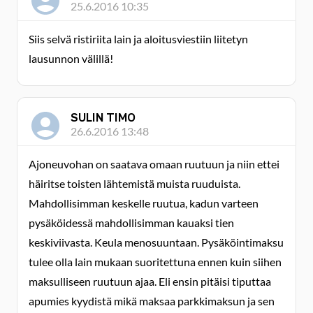
25.6.2016 10:35
Siis selvä ristiriita lain ja aloitusviestiin liitetyn
lausunnon välillä!
SULIN TIMO
26.6.2016 13:48
Ajoneuvohan on saatava omaan ruutuun ja niin ettei
häiritse toisten lähtemistä muista ruuduista.
Mahdollisimman keskelle ruutua, kadun varteen
pysäköidessä mahdollisimman kauaksi tien
keskiviivasta. Keula menosuuntaan. Pysäköintimaksu
tulee olla lain mukaan suoritettuna ennen kuin siihen
maksulliseen ruutuun ajaa. Eli ensin pitäisi tiputtaa
apumies kyydistä mikä maksaa parkkimaksun ja sen