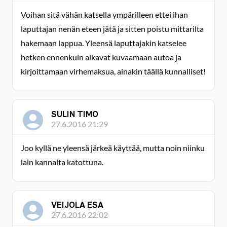
Voihan sitä vähän katsella ympärilleen ettei ihan
laputtajan nenän eteen jätä ja sitten poistu mittarilta
hakemaan lappua. Yleensä laputtajakin katselee
hetken ennenkuin alkavat kuvaamaan autoa ja
kirjoittamaan virhemaksua, ainakin täällä kunnalliset!
SULIN TIMO
27.6.2016 21:29
Joo kyllä ne yleensä järkeä käyttää, mutta noin niinku
lain kannalta katottuna.
VEIJOLA ESA
27.6.2016 22:02