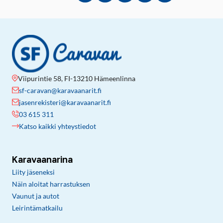
Viipurintie 58, FI-13210 Hämeenlinna
sf-caravan@karavaanarit.fi
jasenrekisteri@karavaanarit.fi
03 615 311
Katso kaikki yhteystiedot
Karavaanarina
Liity jäseneksi
Näin aloitat harrastuksen
Vaunut ja autot
Leirintämatkailu