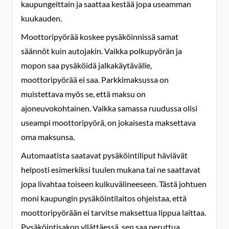
kaupungeittain ja saattaa kestää jopa useamman
kuukauden.
Moottoripyörää koskee pysäköinnissä samat
säännöt kuin autojakin. Vaikka polkupyörän ja
mopon saa pysäköidä jalkakäytävälle,
moottoripyörää ei saa. Parkkimaksussa on
muistettava myös se, että maksu on
ajoneuvokohtainen. Vaikka samassa ruudussa olisi
useampi moottoripyörä, on jokaisesta maksettava
oma maksunsa.
Automaatista saatavat pysäköintiliput häviävät
helposti esimerkiksi tuulen mukana tai ne saattavat
jopa livahtaa toiseen kulkuvälineeseen. Tästä johtuen
moni kaupungin pysäköintilaitos ohjeistaa, että
moottoripyörään ei tarvitse maksettua lippua laittaa.
Pysäköintisakon yllättäessä, sen saa peruttua