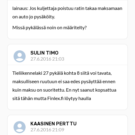
lainaus: Jos kuljettaja poistuu ratin takaa maksamaan
on auto jo pysäköity.
Missä pykälässä noin on määritelty?
SULIN TIMO
27.6.2016 21:03
Tieliikennelaki 27 pykälä kohta 8 siitä voi tavata,
maksulliseen ruutuun ei saa edes pysäyttää ennen
kuin maksu on suoritettu. En nyt saanut kopsattua
sitä tähän mutta Finlex.fi löytyy haulla
KAASINEN PERTTU
27.6.2016 21:09