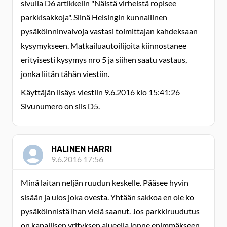
sivulla D6 artikkelin "Näistä virheistä ropisee
parkkisakkoja". Siinä Helsingin kunnallinen
pysäköinninvalvoja vastasi toimittajan kahdeksaan
kysymykseen. Matkailuautoilijoita kiinnostanee
erityisesti kysymys nro 5 ja siihen saatu vastaus,
jonka liitän tähän viestiin.
Käyttäjän lisäys viestiin 9.6.2016 klo 15:41:26
Sivunumero on siis D5.
HALINEN HARRI
9.6.2016 17:56
Minä laitan neljän ruudun keskelle. Pääsee hyvin
sisään ja ulos joka ovesta. Yhtään sakkoa en ole ko
pysäköinnistä ihan vielä saanut. Jos parkkiruudutus
on kapallisen yrityksen alueella jonne enimmäkseen