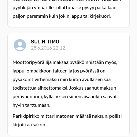
pyyhkijän ympärille rullattuna se pysyy paikallaan
paljon paremmin kuin jokin lappu tai kirjekuori.
SULIN TIMO
28.6.2016 22:12
Moottoripyöräilijä maksaa pysäköinnistään myös,
lappu lompakkoon talteen ja jos pyörässä on
pysäköintivirhemaksu niin kuitin avulla sen saa
todistettua aiheettomaksi. Joskus saanut maksun
perävaunuuni, kyllä ne sen siihen aisaankin saavat
hyvin tarttumaan.
Parkkipirkko mittari matonen määrää naksun, poliisi
kirjoittaa sakon.