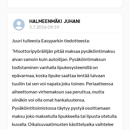
HALMEENMÄKI JUHANI
5.7.2016 09:59
Juuri tulleesta Easyparkin tiedotteesta:
¨Moottoripyöräilijän pitää maksaa pysäköintimaksu
aivan samoin kuin autoilijan. Pysäköintimaksun
todistaminen vanhalla lipukesysteemillä on
epävarmaa, koska lipuke saattaa lentää taivaan
tuuliin tai sen voi napata joku toinen. Periaatteessa
aiheettoman virhemaksun saa peruttua, mutta
siinäkin voi olla omat hankaluutensa.
Pysäköintitoimistossa täytyy pystyä osoittamaan
maksu joko maksetulla lipukkeella tai lipusta otetulla
kuvalla. Oikaisuvaatimusten käsittelyaika vaihtelee