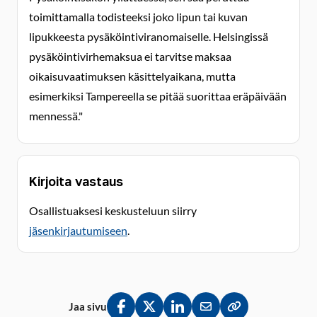
toimittamalla todisteeksi joko lipun tai kuvan
lipukkeesta pysäköintiviranomaiselle. Helsingissä
pysäköintivirhemaksua ei tarvitse maksaa
oikaisuvaatimuksen käsittelyaikana, mutta
esimerkiksi Tampereella se pitää suorittaa eräpäivään
mennessä."
Kirjoita vastaus
Osallistuaksesi keskusteluun siirry
jäsenkirjautumiseen
.
Jaa sivu
Jaa Facebookissa
Jaa Twitterissä
Jaa LinkedInissä
Jaa sähköpostitse
Kopioi linkki lei