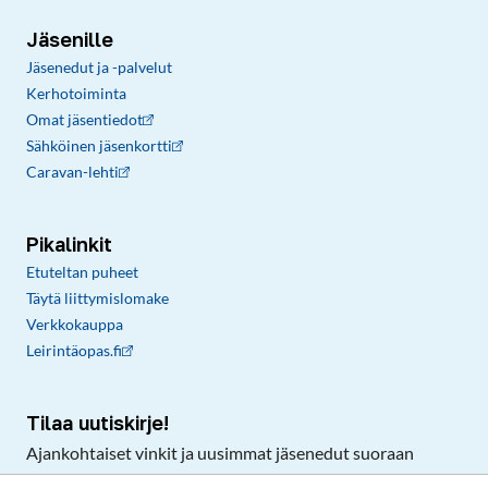
Jäsenille
Jäsenedut ja -palvelut
Kerhotoiminta
Omat jäsentiedot
Sähköinen jäsenkortti
Caravan-lehti
Pikalinkit
Etuteltan puheet
Täytä liittymislomake
Verkkokauppa
Leirintäopas.fi
Tilaa uutiskirje!
Ajankohtaiset vinkit ja uusimmat jäsenedut suoraan
sähköpostiisi.