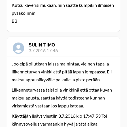
Kutsu kaverisi mukaan, niin saatte kumpikin ilmaisen
pysäköinnin
BB
SULIN TIMO
3.7.2016 17:46
Joo eipä ollutkaan laissa mainintaa, yleinen tapa ja
liikenneturvan vinkki että pitää lapun lompsassa. Eli
maksulappu näkyvälle paikalle ja piste perään.
Liikenneturvassa taisi olla vinkkinä että ottaa kuvan
maksulapusta, saattaa käydä todisteena kunnan
virkamiestä vastaan jos lappu katoaa.
Käyttäjän lisäys viestiin 3.7.2016 klo 17:47:53 Toi
kännysovellus varmaankin hyvä ja tätä aikaa.