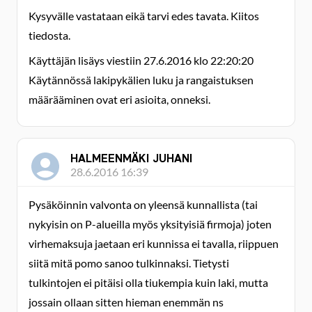
Kysyvälle vastataan eikä tarvi edes tavata. Kiitos
tiedosta.
Käyttäjän lisäys viestiin 27.6.2016 klo 22:20:20
Käytännössä lakipykälien luku ja rangaistuksen
määrääminen ovat eri asioita, onneksi.
HALMEENMÄKI JUHANI
28.6.2016 16:39
Pysäköinnin valvonta on yleensä kunnallista (tai
nykyisin on P-alueilla myös yksityisiä firmoja) joten
virhemaksuja jaetaan eri kunnissa ei tavalla, riippuen
siitä mitä pomo sanoo tulkinnaksi. Tietysti
tulkintojen ei pitäisi olla tiukempia kuin laki, mutta
jossain ollaan sitten hieman enemmän ns