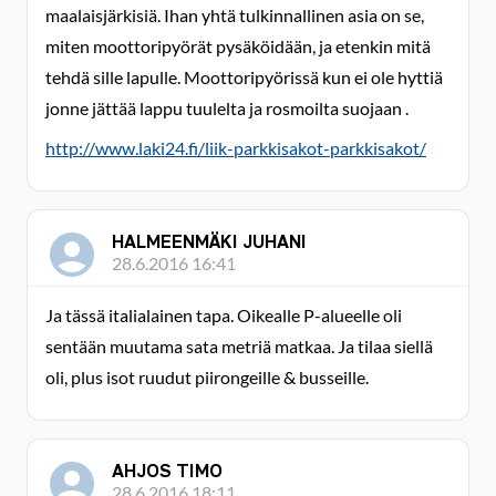
maalaisjärkisiä. Ihan yhtä tulkinnallinen asia on se,
miten moottoripyörät pysäköidään, ja etenkin mitä
tehdä sille lapulle. Moottoripyörissä kun ei ole hyttiä
jonne jättää lappu tuulelta ja rosmoilta suojaan .
http://www.laki24.fi/liik-parkkisakot-parkkisakot/
HALMEENMÄKI JUHANI
28.6.2016 16:41
Ja tässä italialainen tapa. Oikealle P-alueelle oli
sentään muutama sata metriä matkaa. Ja tilaa siellä
oli, plus isot ruudut piirongeille & busseille.
AHJOS TIMO
28.6.2016 18:11