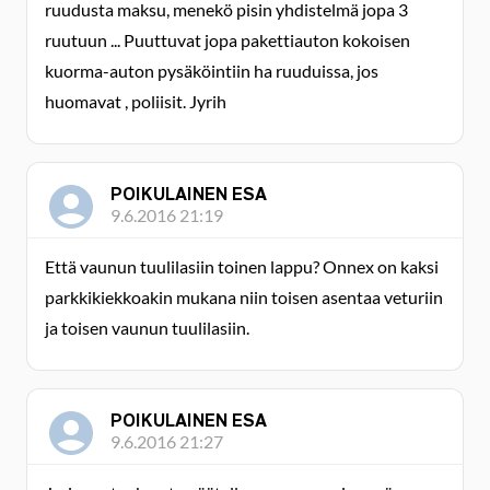
ruudusta maksu, menekö pisin yhdistelmä jopa 3
ruutuun ... Puuttuvat jopa pakettiauton kokoisen
kuorma-auton pysäköintiin ha ruuduissa, jos
huomavat , poliisit. Jyrih
POIKULAINEN ESA
9.6.2016 21:19
Että vaunun tuulilasiin toinen lappu? Onnex on kaksi
parkkikiekkoakin mukana niin toisen asentaa veturiin
ja toisen vaunun tuulilasiin.
POIKULAINEN ESA
9.6.2016 21:27