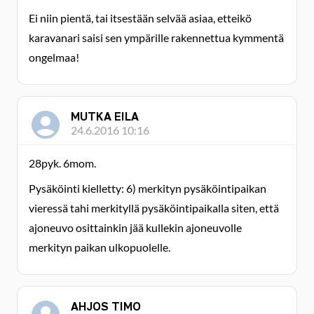
Ei niin pientä, tai itsestään selvää asiaa, etteikö
karavanari saisi sen ympärille rakennettua kymmentä
ongelmaa!
MUTKA EILA
24.6.2016 10:16
28pyk. 6mom.
Pysäköinti kielletty: 6) merkityn pysäköintipaikan
vieressä tahi merkityllä pysäköintipaikalla siten, että
ajoneuvo osittainkin jää kullekin ajoneuvolle
merkityn paikan ulkopuolelle.
AHJOS TIMO