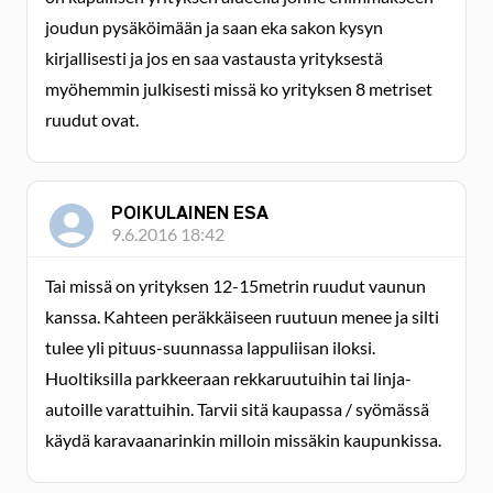
joudun pysäköimään ja saan eka sakon kysyn
kirjallisesti ja jos en saa vastausta yrityksestä
myöhemmin julkisesti missä ko yrityksen 8 metriset
ruudut ovat.
POIKULAINEN ESA
9.6.2016 18:42
Tai missä on yrityksen 12-15metrin ruudut vaunun
kanssa. Kahteen peräkkäiseen ruutuun menee ja silti
tulee yli pituus-suunnassa lappuliisan iloksi.
Huoltiksilla parkkeeraan rekkaruutuihin tai linja-
autoille varattuihin. Tarvii sitä kaupassa / syömässä
käydä karavaanarinkin milloin missäkin kaupunkissa.