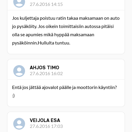
27.6.2016 14:15
Jos kuljettaja poistuu ratin takaa maksamaan on auto
jo pysäköity. Jos oikein toimittaisiin autossa pitäisi
olla se apumies mikä hyppää maksamaan
pysäköinnin.Hullulta tuntuu.
AHJOS TIMO
27.6.2016 16:02
Entä jos jättää ajovalot päälle ja moottorin käyntiin?
:)
VEIJOLA ESA
27.6.2016 17:03