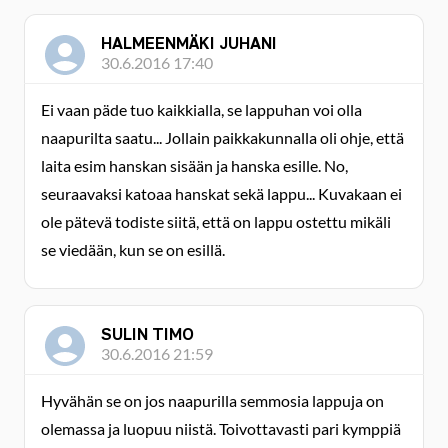
HALMEENMÄKI JUHANI
30.6.2016 17:40
Ei vaan päde tuo kaikkialla, se lappuhan voi olla
naapurilta saatu... Jollain paikkakunnalla oli ohje, että
laita esim hanskan sisään ja hanska esille. No,
seuraavaksi katoaa hanskat sekä lappu... Kuvakaan ei
ole pätevä todiste siitä, että on lappu ostettu mikäli
se viedään, kun se on esillä.
SULIN TIMO
30.6.2016 21:59
Hyvähän se on jos naapurilla semmosia lappuja on
olemassa ja luopuu niistä. Toivottavasti pari kymppiä