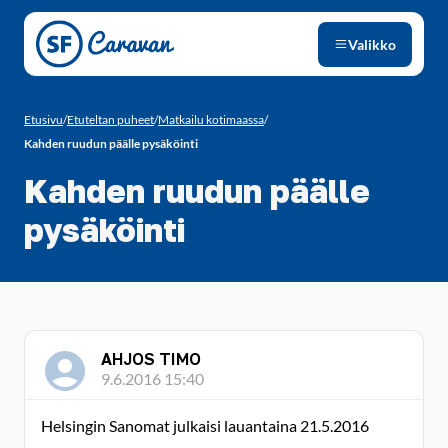
Siirry sivun sisältöön
Valikko
Etusivu
/
Etuteltan puheet
/
Matkailu kotimaassa
/
Kahden ruudun päälle pysäköinti
Kahden ruudun päälle
pysäköinti
AHJOS TIMO
9.6.2016 15:40
Helsingin Sanomat julkaisi lauantaina 21.5.2016