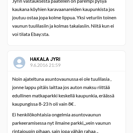
Jyrin vastauksesta päätellen on parempi pysyä
kaukana köyhien karavaanareiden kaupunkista jos
joutuu ostaa jopa kolme lippua. Yksi veturiin toinen
vaunun tuulilasiin ja kolmas takalasiin. Niitä kun ei
voi tilata Ebay:sta.
HAKALA JYRI
9.6.2016 21:59
Noin ajateltuna asuntovaunussa ei ole tuulilasia ,
jonne lappu pitäis laittaa jos auton maksu riittää
edullinen matkaparkki keskellä kaupunkia, eräässä
kaupungissa 8-23 h oli vain 8€ .
Ei henkilökohtaisia ongelmia asuntovaunun
parkeeramisessa nyt ilmaine parkki,,,vein vaunun
rintajoupin pihaan, sain jopa vähän rahaa ..