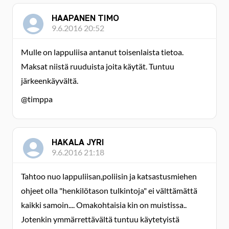
HAAPANEN TIMO
9.6.2016 20:52
Mulle on lappuliisa antanut toisenlaista tietoa.
Maksat niistä ruuduista joita käytät. Tuntuu
järkeenkäyvältä.
@timppa
HAKALA JYRI
9.6.2016 21:18
Tahtoo nuo lappuliisan,poliisin ja katsastusmiehen
ohjeet olla "henkilötason tulkintoja" ei välttämättä
kaikki samoin.... Omakohtaisia kin on muistissa..
Jotenkin ymmärrettävältä tuntuu käytetyistä