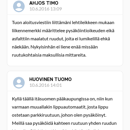
AHJOS TIMO
10.6.2016 13:09
Tuon aloitusviestiin liittämäni lehtileikkeen mukaan
liikennemerkki määrittelee pysäköintioikeuden eikä
asfalttiin maalatut ruudut, joita ei lumikelillä ehkä
näekään. Nykyisinhän ei liene enää missään
ruutukohtaisia maksullisia mittareita.
HUOVINEN TUOMO
10.6.2016 14:01
Kyllä täällä itäsuomen pääkaupungissa on, niin kun
varmaan muuallakin lippuautomaatit, josta lippu
ostetaan parkkiruutuun, johon olen pysäköinyt.
Meillä saa pysäköidä kahteen ruutuun yhden ruudun