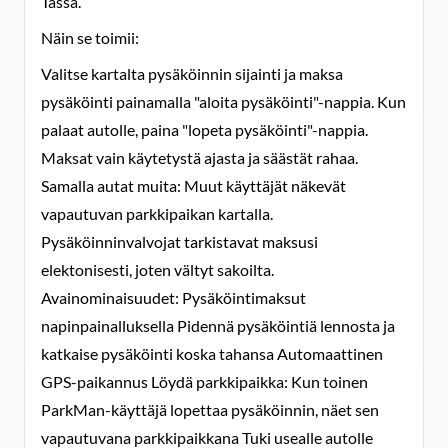
Tässä.
Näin se toimii:
Valitse kartalta pysäköinnin sijainti ja maksa
pysäköinti painamalla "aloita pysäköinti"-nappia. Kun
palaat autolle, paina "lopeta pysäköinti"-nappia.
Maksat vain käytetystä ajasta ja säästät rahaa.
Samalla autat muita: Muut käyttäjät näkevät
vapautuvan parkkipaikan kartalla.
Pysäköinninvalvojat tarkistavat maksusi
elektonisesti, joten vältyt sakoilta.
Avainominaisuudet: Pysäköintimaksut
napinpainalluksella Pidennä pysäköintiä lennosta ja
katkaise pysäköinti koska tahansa Automaattinen
GPS-paikannus Löydä parkkipaikka: Kun toinen
ParkMan-käyttäjä lopettaa pysäköinnin, näet sen
vapautuvana parkkipaikkana Tuki usealle autolle