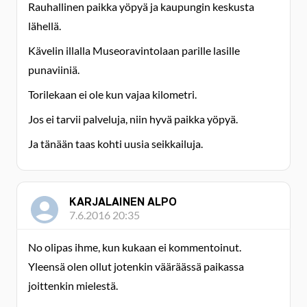
Rauhallinen paikka yöpyä ja kaupungin keskusta
lähellä.
Kävelin illalla Museoravintolaan parille lasille
punaviiniä.
Torilekaan ei ole kun vajaa kilometri.
Jos ei tarvii palveluja, niin hyvä paikka yöpyä.
Ja tänään taas kohti uusia seikkailuja.
KARJALAINEN ALPO
7.6.2016 20:35
No olipas ihme, kun kukaan ei kommentoinut.
Yleensä olen ollut jotenkin vääräässä paikassa
joittenkin mielestä.