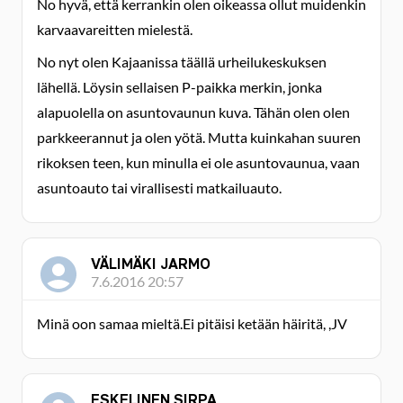
No hyvä, että kerrankin olen oikeassa ollut muidenkin
karvaavareitten mielestä.
No nyt olen Kajaanissa täällä urheilukeskuksen
lähellä. Löysin sellaisen P-paikka merkin, jonka
alapuolella on asuntovaunun kuva. Tähän olen olen
parkkeerannut ja olen yötä. Mutta kuinkahan suuren
rikoksen teen, kun minulla ei ole asuntovaunua, vaan
asuntoauto tai virallisesti matkailuauto.
VÄLIMÄKI JARMO
7.6.2016 20:57
Minä oon samaa mieltä.Ei pitäisi ketään häiritä, ,JV
ESKELINEN SIRPA