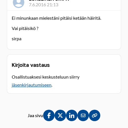
7.6.2016 21:13
Ei minunkaan mielestäni pitäisi ketään häiritä.
Vai pitäisikö ?
sirpa
Kirjoita vastaus
Osallistuaksesi keskusteluun siirry
jäsenkirjautumiseen
.
Jaa sivu
Jaa Facebookissa
Jaa Twitterissä
Jaa LinkedInissä
Jaa sähköpostitse
Kopioi linkki lei