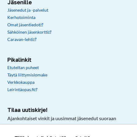
Jäsenille
Jäsenedut ja -palvelut
Kerhotoiminta
Omat jäsentiedot
Sähköinen jäsenkortti
Caravan-lehti
Pikalinkit
Etuteltan puheet
Täytä liittymislomake
Verkkokauppa
Leirintäopas.fi
Tilaa uutiskirje!
Ajankohtaiset vinkit ja uusimmat jäsenedut suoraan
sähköpostiisi.