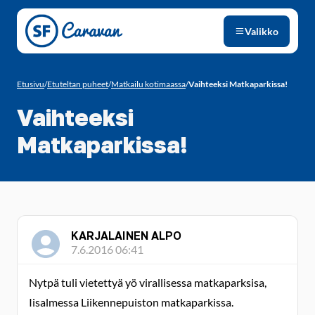
Siirry sivun sisältöön
Valikko
Etusivu
/
Etuteltan puheet
/
Matkailu kotimaassa
/
Vaihteeksi Matkaparkissa!
Vaihteeksi
Matkaparkissa!
KARJALAINEN ALPO
7.6.2016 06:41
Nytpä tuli vietettyä yö virallisessa matkaparksisa,
Iisalmessa Liikennepuiston matkaparkissa.