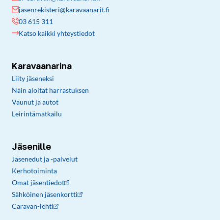
jasenrekisteri@karavaanarit.fi
03 615 311
Katso kaikki yhteystiedot
Karavaanarina
Liity jäseneksi
Näin aloitat harrastuksen
Vaunut ja autot
Leirintämatkailu
Jäsenille
Jäsenedut ja -palvelut
Kerhotoiminta
Omat jäsentiedot
Sähköinen jäsenkortti
Caravan-lehti