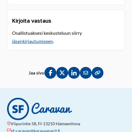
Kirjoita vastaus
Osallistuaksesi keskusteluun siirry
jäsenkirjautumiseen
.
Jaa sivu
Jaa Facebookissa
Jaa Twitterissä
Jaa LinkedInissä
Jaa sähköpostitse
Kopioi linkki lei
Viipurintie 58, FI-13210 Hämeenlinna
sf-caravan@karavaanarit.fi