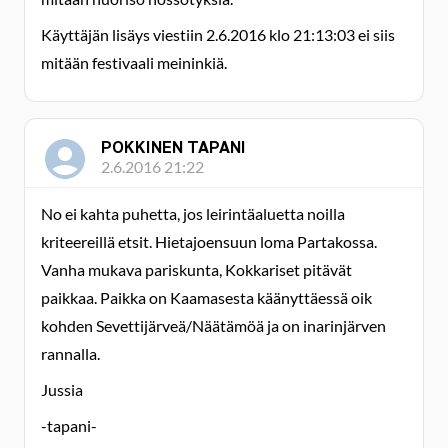
Käyttäjän lisäys viestiin 2.6.2016 klo 21:13:03 ei siis
mitään festivaali meininkiä.
POKKINEN TAPANI
2.6.2016 21:22
No ei kahta puhetta, jos leirintäaluetta noilla
kriteereillä etsit. Hietajoensuun loma Partakossa.
Vanha mukava pariskunta, Kokkariset pitävät
paikkaa. Paikka on Kaamasesta käänyttäessä oik
kohden Sevettijärveä/Näätämöä ja on inarinjärven
rannalla.
Jussia
-tapani-