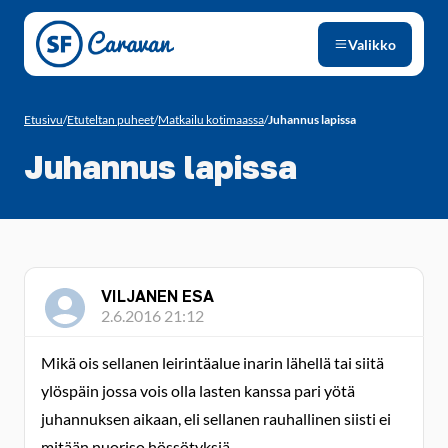
Siirry sivun sisältöön
Valikko
Etusivu
/
Etuteltan puheet
/
Matkailu kotimaassa
/
Juhannus lapissa
Juhannus lapissa
VILJANEN ESA
2.6.2016 21:12
Mikä ois sellanen leirintäalue inarin lähellä tai siitä
ylöspäin jossa vois olla lasten kanssa pari yötä
juhannuksen aikaan, eli sellanen rauhallinen siisti ei
mitään nuoriso hössötyksiä.