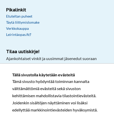
Pikalinkit
Etuteltan puheet
Täytä liittymislomake
Verkkokauppa
Leirintäopas.fi
Tilaa uutiskirje!
Ajankohtaiset vinkit ja uusimmat jäsenedut suoraan
sähköpostiisi.
Tällä sivustolla käytetään evästeitä
Tämä sivusto hyödyntää toiminnan kannalta
Tilaa
välttämättömiä evästeitä sekä sivuston
Facebook
Instagram
LinkedIn
YouTube
TikTok
kehittämisen mahdollistavia tilastointievästeitä.
Joidenkin sisältöjen näyttäminen voi lisäksi
edellyttää markkinointievästeiden hyväksymistä.
Rekisteri- ja tietosuojaseloste
Sopimusehdot