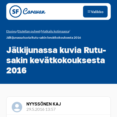
Siirry sivun sisältöön
Valikko
Etusivu
/
Etuteltan puheet
/
Matkailu kotimaassa
/
Jälkijunassa kuvia Rutu-sakin kevätkokouksesta 2016
Jälkijunassa kuvia Rutu-
sakin kevätkokouksesta
2016
NYYSSÖNEN KAJ
29.5.2016 13:57