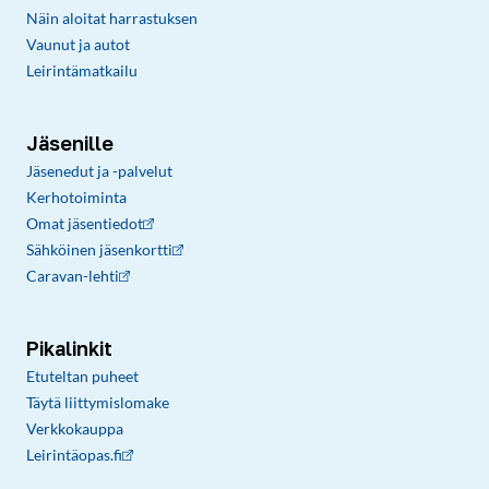
Näin aloitat harrastuksen
Vaunut ja autot
Leirintämatkailu
Jäsenille
Jäsenedut ja -palvelut
Kerhotoiminta
Omat jäsentiedot
Sähköinen jäsenkortti
Caravan-lehti
Pikalinkit
Etuteltan puheet
Täytä liittymislomake
Verkkokauppa
Leirintäopas.fi