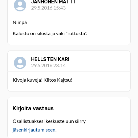
JANHONEN MATTI
29.5.2016 15:43
Niinpä
Kalusto on silosta ja väki "ruttusta".
HELLSTEN KARI
29.5.2016 23:14
Kivoja kuveja! Kiitos Kajtsu!
Kirjoita vastaus
Osallistuaksesi keskusteluun siirry
jäsenkirjautumiseen
.