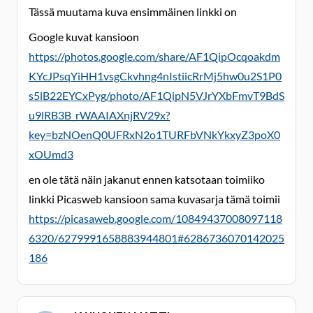
Tässä muutama kuva ensimmäinen linkki on
Google kuvat kansioon
https://photos.google.com/share/AF1QipOcqoakdm
KYcJPsqYiHH1vsgCkvhng4nIstiicRrMj5hw0u2S1P0
s5lB22EYCxPyg/photo/AF1QipN5VJrYXbFmvT9BdS
u9lRB3B_rWAAIAXnjRV29x?
key=bzNOenQ0UFRxN2o1TURFbVNkYkxyZ3poX0
xOUmd3
en ole tätä näin jakanut ennen katsotaan toimiiko
linkki Picasweb kansioon sama kuvasarja tämä toimii
https://picasaweb.google.com/10849437008097118
6320/6279991658883944801#6286736070142025
186