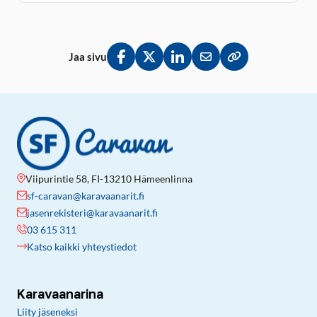
Jaa sivu
Jaa Facebookissa
Jaa Twitterissä
Jaa LinkedInissä
Jaa sähköpostitse
Kopioi linkki lei
Viipurintie 58, FI-13210 Hämeenlinna
sf-caravan@karavaanarit.fi
jasenrekisteri@karavaanarit.fi
03 615 311
Katso kaikki yhteystiedot
Karavaanarina
Liity jäseneksi