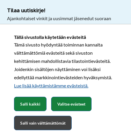
Tilaa uutiskirje!
Ajankohtaiset vinkit ja uusimmat jäsenedut suoraan
sähköpostiisi.
Tällä sivustolla käytetään evästeitä
Tämä sivusto hyödyntää toiminnan kannalta
Tilaa
välttämättömiä evästeitä sekä sivuston
Facebook
Instagram
LinkedIn
YouTube
TikTok
kehittämisen mahdollistavia tilastointievästeitä.
Joidenkin sisältöjen näyttäminen voi lisäksi
edellyttää markkinointievästeiden hyväksymistä.
Rekisteri- ja tietosuojaseloste
Sopimusehdot
Lue lisää käyttämistämme evästeistä.​​​​​​
© Karavaanarit 2026
Salli kaikki
Valitse evästeet
Salli vain välttämättömät