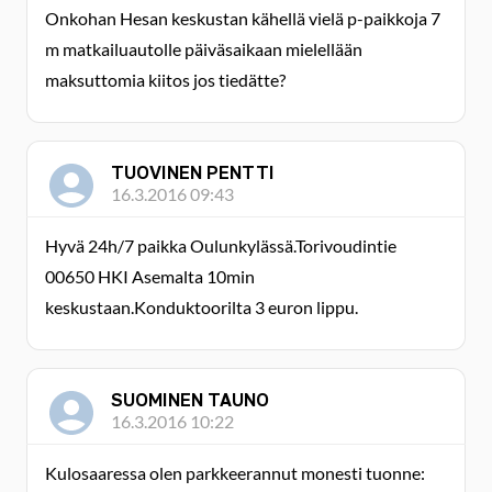
Onkohan Hesan keskustan kähellä vielä p-paikkoja 7
m matkailuautolle päiväsaikaan mielellään
maksuttomia kiitos jos tiedätte?
TUOVINEN PENTTI
16.3.2016 09:43
Hyvä 24h/7 paikka Oulunkylässä.Torivoudintie
00650 HKI Asemalta 10min
keskustaan.Konduktoorilta 3 euron lippu.
SUOMINEN TAUNO
16.3.2016 10:22
Kulosaaressa olen parkkeerannut monesti tuonne: