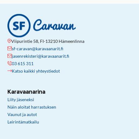
Viipurintie 58, FI-13210 Hämeenlinna
sf-caravan@karavaanarit.fi
jasenrekisteri@karavaanarit.fi
03 615 311
Katso kaikki yhteystiedot
Karavaanarina
Liity jäseneksi
Näin aloitat harrastuksen
Vaunut ja autot
Leirintämatkailu