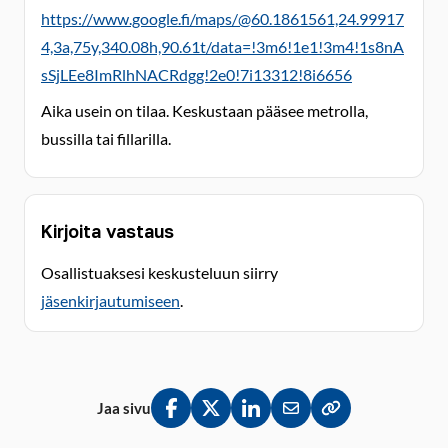
https://www.google.fi/maps/@60.1861561,24.99917
4,3a,75y,340.08h,90.61t/data=!3m6!1e1!3m4!1s8nA
sSjLEe8ImRlhNACRdgg!2e0!7i13312!8i6656
Aika usein on tilaa. Keskustaan pääsee metrolla,
bussilla tai fillarilla.
Kirjoita vastaus
Osallistuaksesi keskusteluun siirry
jäsenkirjautumiseen
.
Jaa sivu
Jaa Facebookissa
Jaa Twitterissä
Jaa LinkedInissä
Jaa sähköpostitse
Kopioi linkki lei