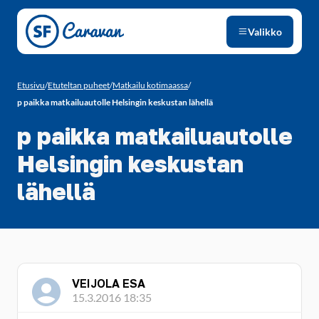
Siirry sivun sisältöön
Valikko
Etusivu
/
Etuteltan puheet
/
Matkailu kotimaassa
/
p paikka matkailuautolle Helsingin keskustan lähellä
p paikka matkailuautolle
Helsingin keskustan
lähellä
VEIJOLA ESA
15.3.2016 18:35