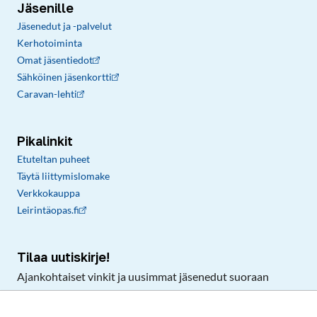
Jäsenille
Jäsenedut ja -palvelut
Kerhotoiminta
Omat jäsentiedot
Sähköinen jäsenkortti
Caravan-lehti
Pikalinkit
Etuteltan puheet
Täytä liittymislomake
Verkkokauppa
Leirintäopas.fi
Tilaa uutiskirje!
Ajankohtaiset vinkit ja uusimmat jäsenedut suoraan
sähköpostiisi.