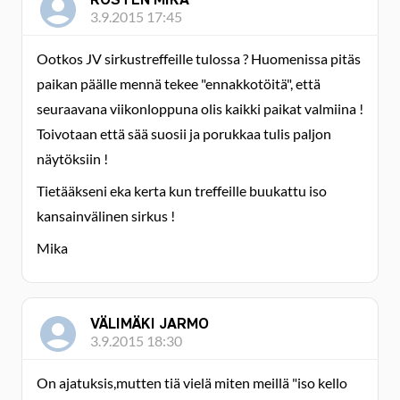
3.9.2015 17:45
Ootkos JV sirkustreffeille tulossa ? Huomenissa pitäs
paikan päälle mennä tekee "ennakkotöitä", että
seuraavana viikonloppuna olis kaikki paikat valmiina !
Toivotaan että sää suosii ja porukkaa tulis paljon
näytöksiin !
Tietääkseni eka kerta kun treffeille buukattu iso
kansainvälinen sirkus !
Mika
VÄLIMÄKI JARMO
3.9.2015 18:30
On ajatuksis,mutten tiä vielä miten meillä "iso kello