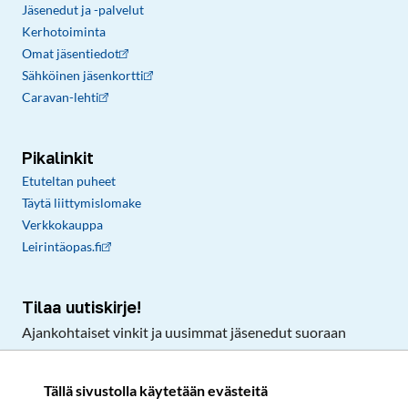
Jäsenedut ja -palvelut
Kerhotoiminta
Omat jäsentiedot
Sähköinen jäsenkortti
Caravan-lehti
Pikalinkit
Etuteltan puheet
Täytä liittymislomake
Verkkokauppa
Leirintäopas.fi
Tilaa uutiskirje!
Ajankohtaiset vinkit ja uusimmat jäsenedut suoraan
sähköpostiisi.
Tällä sivustolla käytetään evästeitä