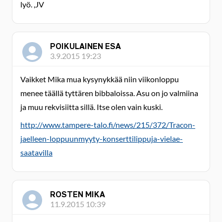
lyö. ,JV
POIKULAINEN ESA
3.9.2015 19:23
Vaikket Mika mua kysynykkää niin viikonloppu
menee täällä tyttären bibbaloissa. Asu on jo valmiina
ja muu rekvisiitta sillä. Itse olen vain kuski.
http://www.tampere-talo.fi/news/215/372/Tracon-
jaelleen-loppuunmyyty-konserttilippuja-vielae-
saatavilla
ROSTEN MIKA
11.9.2015 10:39