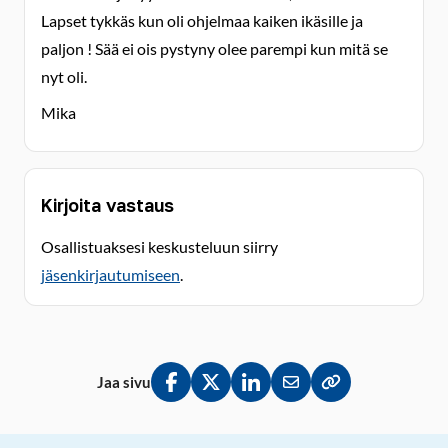
Lapset tykkäs kun oli ohjelmaa kaiken ikäsille ja
paljon ! Sää ei ois pystyny olee parempi kun mitä se
nyt oli.
Mika
Kirjoita vastaus
Osallistuaksesi keskusteluun siirry
jäsenkirjautumiseen
.
Jaa sivu
Jaa Facebookissa
Jaa Twitterissä
Jaa LinkedInissä
Jaa sähköpostitse
Kopioi linkki lei