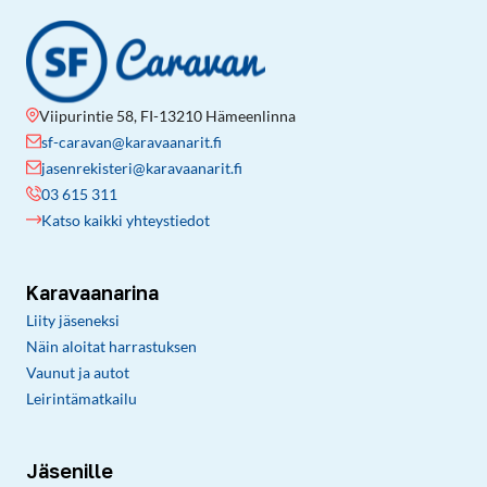
Viipurintie 58, FI-13210 Hämeenlinna
sf-caravan@karavaanarit.fi
jasenrekisteri@karavaanarit.fi
03 615 311
Katso kaikki yhteystiedot
Karavaanarina
Liity jäseneksi
Näin aloitat harrastuksen
Vaunut ja autot
Leirintämatkailu
Jäsenille