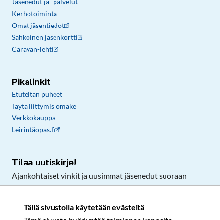
Jäsenedut ja -palvelut
Kerhotoiminta
Omat jäsentiedot
Sähköinen jäsenkortti
Caravan-lehti
Pikalinkit
Etuteltan puheet
Täytä liittymislomake
Verkkokauppa
Leirintäopas.fi
Tilaa uutiskirje!
Ajankohtaiset vinkit ja uusimmat jäsenedut suoraan
sähköpostiisi.
Tällä sivustolla käytetään evästeitä
Tämä sivusto hyödyntää toiminnan kannalta
Tilaa