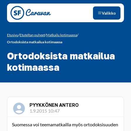
Siirry sivun sisältöön
Valikko
Etusivu
/
Etuteltan puheet
/
Matkailu kotimaassa
/
Ortodoksista matkailua kotimaassa
Ortodoksista matkailua
kotimaassa
PYYKKÖNEN ANTERO
1.9.2015 10:47
Suomessa voi teemamatkailla myös ortodoksisuuden