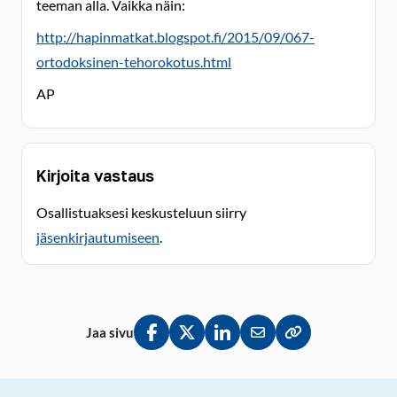
teeman alla. Vaikka näin:
http://hapinmatkat.blogspot.fi/2015/09/067-
ortodoksinen-tehorokotus.html
AP
Kirjoita vastaus
Osallistuaksesi keskusteluun siirry
jäsenkirjautumiseen
.
Jaa sivu
Jaa Facebookissa
Jaa Twitterissä
Jaa LinkedInissä
Jaa sähköpostitse
Kopioi linkki lei