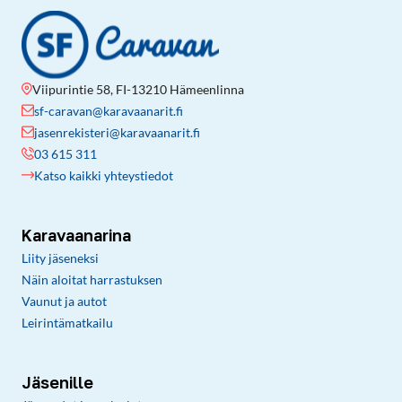
Viipurintie 58, FI-13210 Hämeenlinna
sf-caravan@karavaanarit.fi
jasenrekisteri@karavaanarit.fi
03 615 311
Katso kaikki yhteystiedot
Karavaanarina
Liity jäseneksi
Näin aloitat harrastuksen
Vaunut ja autot
Leirintämatkailu
Jäsenille