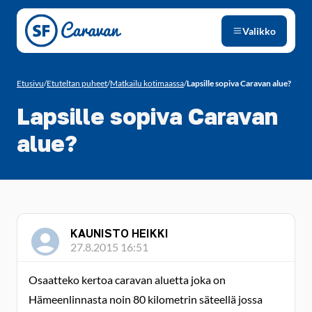
Siirry sivun sisältöön
Valikko
Etusivu
/
Etuteltan puheet
/
Matkailu kotimaassa
/
Lapsille sopiva Caravan alue?
Lapsille sopiva Caravan
alue?
KAUNISTO HEIKKI
27.8.2015 16:51
Osaatteko kertoa caravan aluetta joka on
Hämeenlinnasta noin 80 kilometrin säteellä jossa