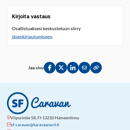
Kirjoita vastaus
Osallistuaksesi keskusteluun siirry
jäsenkirjautumiseen
.
Jaa sivu
Jaa Facebookissa
Jaa Twitterissä
Jaa LinkedInissä
Jaa sähköpostitse
Kopioi linkki lei
Viipurintie 58, FI-13210 Hämeenlinna
sf-caravan@karavaanarit.fi