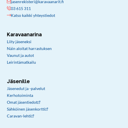
jasenrekisteri@karavaanarit.fi
03 615 311
Katso kaikki yhteystiedot
Karavaanarina
Liity jäseneksi
Näin aloitat harrastuksen
Vaunut ja autot
Leirintämatkailu
Jäsenille
Jäsenedut ja -palvelut
Kerhotoiminta
Omat jäsentiedot
Sähköinen jäsenkortti
Caravan-lehti