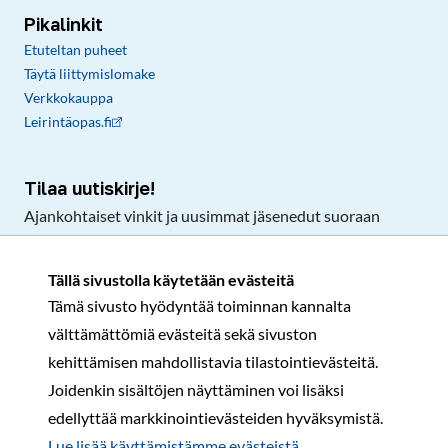
Pikalinkit
Etuteltan puheet
Täytä liittymislomake
Verkkokauppa
Leirintäopas.fi
Tilaa uutiskirje!
Ajankohtaiset vinkit ja uusimmat jäsenedut suoraan
sähköpostiisi.
Tällä sivustolla käytetään evästeitä
Tämä sivusto hyödyntää toiminnan kannalta
Tilaa
välttämättömiä evästeitä sekä sivuston
Facebook
Instagram
LinkedIn
YouTube
TikTok
kehittämisen mahdollistavia tilastointievästeitä.
Joidenkin sisältöjen näyttäminen voi lisäksi
edellyttää markkinointievästeiden hyväksymistä.
Rekisteri- ja tietosuojaseloste
Sopimusehdot
Lue lisää käyttämistämme evästeistä.​​​​​​