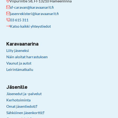
Viipurintie 58, FI-13210 Hämeenlinna
sf-caravan@karavaanarit.fi
jasenrekisteri@karavaanarit.fi
03 615 311
Katso kaikki yhteystiedot
Karavaanarina
Liity jäseneksi
Näin aloitat harrastuksen
Vaunut ja autot
Leirintämatkailu
Jäsenille
Jäsenedut ja -palvelut
Kerhotoiminta
Omat jäsentiedot
Sähköinen jäsenkortti