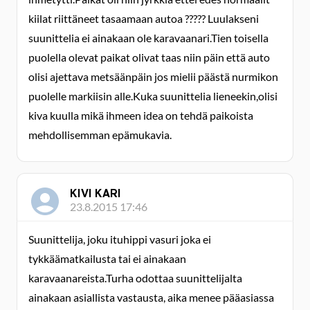
kiilat riittäneet tasaamaan autoa ????? Luulakseni
suunittelia ei ainakaan ole karavaanari.Tien toisella
puolella olevat paikat olivat taas niin päin että auto
olisi ajettava metsäänpäin jos mielii päästä nurmikon
puolelle markiisin alle.Kuka suunittelia lieneekin,olisi
kiva kuulla mikä ihmeen idea on tehdä paikoista
mehdollisemman epämukavia.
KIVI KARI
23.8.2015 17:46
Suunittelija, joku ituhippi vasuri joka ei
tykkäämatkailusta tai ei ainakaan
karavaanareista.Turha odottaa suunittelijalta
ainakaan asiallista vastausta, aika menee pääasiassa