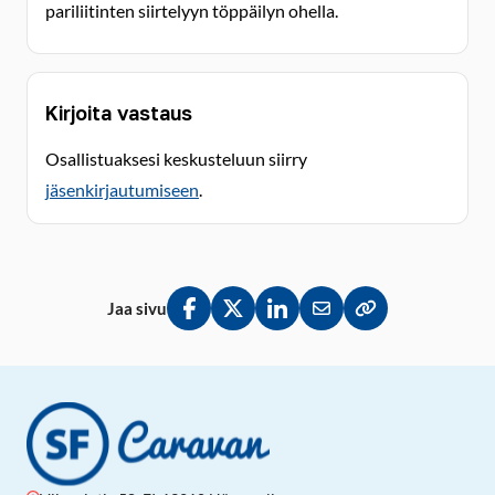
pariliitinten siirtelyyn töppäilyn ohella.
Kirjoita vastaus
Osallistuaksesi keskusteluun siirry
jäsenkirjautumiseen
.
Jaa sivu
Jaa Facebookissa
Jaa Twitterissä
Jaa LinkedInissä
Jaa sähköpostitse
Kopioi linkki lei