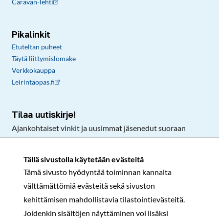
Caravan-lehti
Pikalinkit
Etuteltan puheet
Täytä liittymislomake
Verkkokauppa
Leirintäopas.fi
Tilaa uutiskirje!
Ajankohtaiset vinkit ja uusimmat jäsenedut suoraan
sähköpostiisi.
Tällä sivustolla käytetään evästeitä
Tämä sivusto hyödyntää toiminnan kannalta
Tilaa
välttämättömiä evästeitä sekä sivuston
Facebook
Instagram
LinkedIn
YouTube
TikTok
kehittämisen mahdollistavia tilastointievästeitä.
Joidenkin sisältöjen näyttäminen voi lisäksi