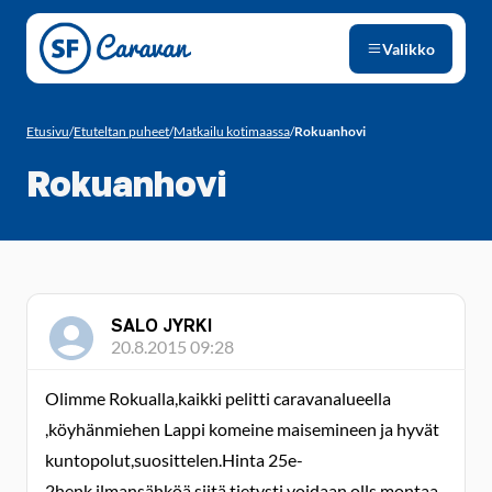
Siirry sivun sisältöön
Valikko
Etusivu
/
Etuteltan puheet
/
Matkailu kotimaassa
/
Rokuanhovi
Rokuanhovi
SALO JYRKI
20.8.2015 09:28
Olimme Rokualla,kaikki pelitti caravanalueella
,köyhänmiehen Lappi komeine maisemineen ja hyvät
kuntopolut,suosittelen.Hinta 25e-
2henk.ilmansähköä siitä tietysti voidaan olls montaa