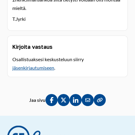
mieltä.
T.Jyrki
Kirjoita vastaus
Osallistuaksesi keskusteluun siirry
jäsenkirjautumiseen
.
Jaa sivu
Jaa Facebookissa
Jaa Twitterissä
Jaa LinkedInissä
Jaa sähköpostitse
Kopioi linkki lei