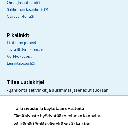
Omat jäsentiedot
Sähköinen jäsenkortti
Caravan-lehti
Pikalinkit
Etuteltan puheet
Täytä liittymislomake
Verkkokauppa
Leirintäopas.fi
Tilaa uutiskirje!
Ajankohtaiset vinkit ja uusimmat jäsenedut suoraan
sähköpostiisi.
Tällä sivustolla käytetään evästeitä
Tämä sivusto hyödyntää toiminnan kannalta
Tilaa
välttämättömiä evästeitä sekä sivuston
Facebook
Instagram
LinkedIn
YouTube
TikTok