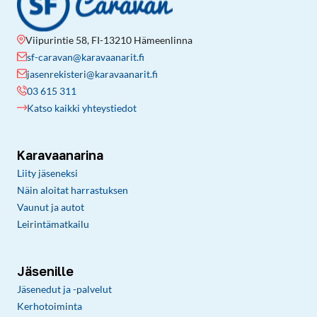
Viipurintie 58, FI-13210 Hämeenlinna
sf-caravan@karavaanarit.fi
jasenrekisteri@karavaanarit.fi
03 615 311
Katso kaikki yhteystiedot
Karavaanarina
Liity jäseneksi
Näin aloitat harrastuksen
Vaunut ja autot
Leirintämatkailu
Jäsenille
Jäsenedut ja -palvelut
Kerhotoiminta