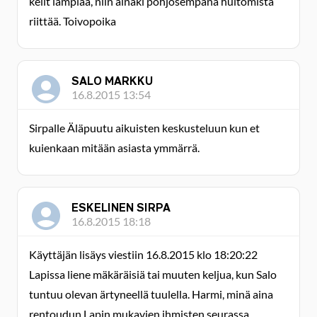
kelit lämpiää, niin ainaki pohjosempana huitomista
riittää. Toivopoika
SALO MARKKU
16.8.2015 13:54
Sirpalle Äläpuutu aikuisten keskusteluun kun et
kuienkaan mitään asiasta ymmärrä.
ESKELINEN SIRPA
16.8.2015 18:18
Käyttäjän lisäys viestiin 16.8.2015 klo 18:20:22
Lapissa liene mäkäräisiä tai muuten keljua, kun Salo
tuntuu olevan ärtyneellä tuulella. Harmi, minä aina
rentoudun Lapin mukavien ihmisten seurassa.