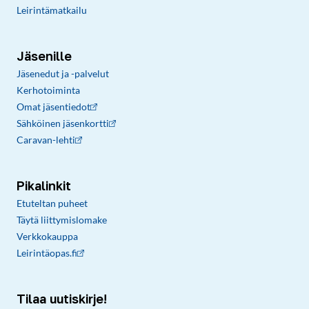
Leirintämatkailu
Jäsenille
Jäsenedut ja -palvelut
Kerhotoiminta
Omat jäsentiedot
Sähköinen jäsenkortti
Caravan-lehti
Pikalinkit
Etuteltan puheet
Täytä liittymislomake
Verkkokauppa
Leirintäopas.fi
Tilaa uutiskirje!