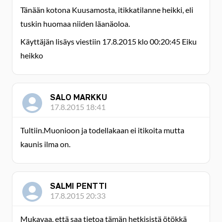
Tänään kotona Kuusamosta, itikkatilanne heikki, eli
tuskin huomaa niiden läanäoloa.
Käyttäjän lisäys viestiin 17.8.2015 klo 00:20:45 Eiku
heikko
SALO MARKKU
17.8.2015 18:41
Tultiin.Muonioon ja todellakaan ei itikoita mutta
kaunis ilma on.
SALMI PENTTI
17.8.2015 20:33
Mukavaa, että saa tietoa tämän hetkisistä ötökkä