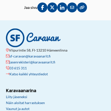
Jaa sivu
Jaa Facebookissa
Jaa Twitterissä
Jaa LinkedInissä
Jaa sähköpostitse
Kopioi linkki lei
Viipurintie 58, FI-13210 Hämeenlinna
sf-caravan@karavaanarit.fi
jasenrekisteri@karavaanarit.fi
03 615 311
Katso kaikki yhteystiedot
Karavaanarina
Liity jäseneksi
Näin aloitat harrastuksen
Vaunut ja autot