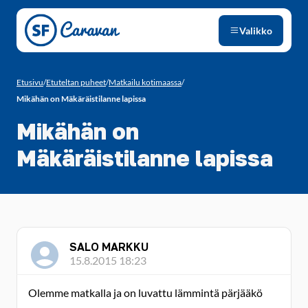
Siirry sivun sisältöön
Valikko
Etusivu
/
Etuteltan puheet
/
Matkailu kotimaassa
/
Mikähän on Mäkäräistilanne lapissa
Mikähän on
Mäkäräistilanne lapissa
SALO MARKKU
15.8.2015 18:23
Olemme matkalla ja on luvattu lämmintä pärjääkö