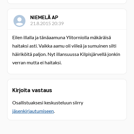
NIEMELÄ AP
21.8.2015 20:39
Eilen illalla ja tänäaamuna Ylitorniolla mäkäräisä
haitaksi asti. Vaikka aamu oli viileä ja sumuinen silti
häiriköitä paljon. Nyt illansuussa Kilpisjärvellä jonkin
verran mutta ei haitaksi.
Kirjoita vastaus
Osallistuaksesi keskusteluun siirry
jäsenkirjautumiseen
.