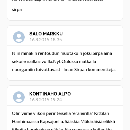
sirpa
SALO MARKKU
16.8.2015 18:35
Niin minäkin rentoudun muutakuin joku Sirpa aina
sekoile näillä sivuilla.Nyt Oulussa matkalla
nuorgamiin toivottavasti ilman Sirpan kommentteja.
KONTINAHO ALPO
16.8.2015 19:24
Olin viime viikon perinteisellä "eräleirillä" Kittilän
Hanhimaassa Kapsajoella. Sääskiä Mäkäräisiä elikkä
itikoita harvinaisen vähän. No senverran kuitenkin