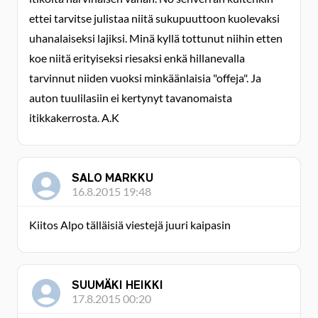
ettei tarvitse julistaa niitä sukupuuttoon kuolevaksi
uhanalaiseksi lajiksi. Minä kyllä tottunut niihin etten
koe niitä erityiseksi riesaksi enkä hillanevalla
tarvinnut niiden vuoksi minkäänlaisia "offeja". Ja
auton tuulilasiin ei kertynyt tavanomaista
itikkakerrosta. A.K
SALO MARKKU
16.8.2015 19:48
Kiitos Alpo tälläisiä viestejä juuri kaipasin
SUUMÄKI HEIKKI
17.8.2015 00:20