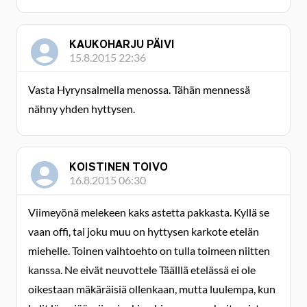
KAUKOHARJU PÄIVI
15.8.2015 22:36
Vasta Hyrynsalmella menossa. Tähän mennessä
nähny yhden hyttysen.
KOISTINEN TOIVO
16.8.2015 06:30
Viimeyönä melekeen kaks astetta pakkasta. Kyllä se
vaan offi, tai joku muu on hyttysen karkote etelän
miehelle. Toinen vaihtoehto on tulla toimeen niitten
kanssa. Ne eivät neuvottele Täälllä etelässä ei ole
oikestaan mäkäräisiä ollenkaan, mutta luulempa, kun