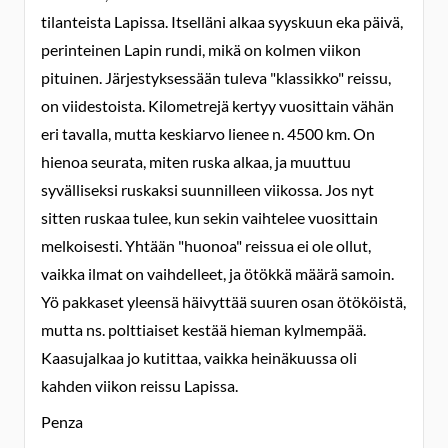
tilanteista Lapissa. Itselläni alkaa syyskuun eka päivä,
perinteinen Lapin rundi, mikä on kolmen viikon
pituinen. Järjestyksessään tuleva "klassikko" reissu,
on viidestoista. Kilometrejä kertyy vuosittain vähän
eri tavalla, mutta keskiarvo lienee n. 4500 km. On
hienoa seurata, miten ruska alkaa, ja muuttuu
syvälliseksi ruskaksi suunnilleen viikossa. Jos nyt
sitten ruskaa tulee, kun sekin vaihtelee vuosittain
melkoisesti. Yhtään "huonoa" reissua ei ole ollut,
vaikka ilmat on vaihdelleet, ja ötökkä määrä samoin.
Yö pakkaset yleensä häivyttää suuren osan ötököistä,
mutta ns. polttiaiset kestää hieman kylmempää.
Kaasujalkaa jo kutittaa, vaikka heinäkuussa oli
kahden viikon reissu Lapissa.
Penza