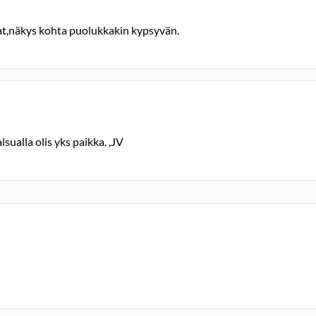
ikat,näkys kohta puolukkakin kypsyvän.
sualla olis yks paikka. ,JV