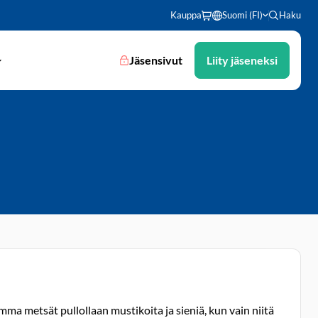
Kauppa
Suomi (FI)
Haku
Jäsensivut
Liity jäseneksi
mma metsät pullollaan mustikoita ja sieniä, kun vain niitä