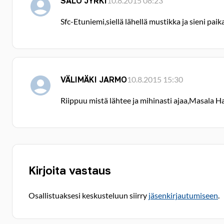
SALO JYRKI
10.8.2015 08:23
Sfc-Etuniemi,siellä lähellä mustikka ja sieni pa
VÄLIMÄKI JARMO
10.8.2015 15:30
Riippuu mistä lähtee ja mihinasti ajaa,Masala Hal
Kirjoita vastaus
Osallistuaksesi keskusteluun siirry
jäsenkirjautumiseen
.