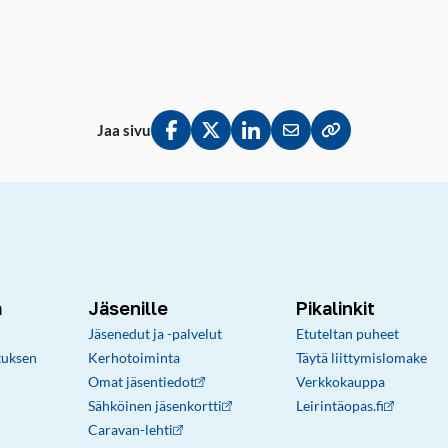
Jaa sivu
Jaa Facebookissa
Jaa Twitterissä
Jaa LinkedInissä
Jaa sähköpostitse
Kopioi linkki lei
a
Jäsenille
Pikalinkit
Jäsenedut ja -palvelut
Etuteltan puheet
tuksen
Kerhotoiminta
Täytä liittymislomake
Omat jäsentiedot
Verkkokauppa
Sähköinen jäsenkortti
Leirintäopas.fi
Caravan-lehti