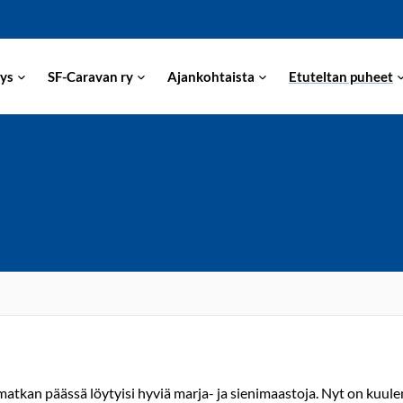
ys
SF-Caravan ry
Ajankohtaista
Etuteltan puheet
ymatkan päässä löytyisi hyviä marja- ja sienimaastoja. Nyt on kuule