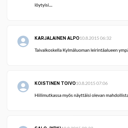
löytyisi....
KARJALAINEN ALPO
10.8.2015 06:32
Taivalkoskella Kylmäluoman leirintäalueen ympär
KOISTINEN TOIVO
10.8.2015 07:06
Hiilimutkassa myös näyttäisi olevan mahdollis