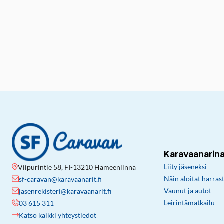
Karavaanarin
Liity jäseneksi
Viipurintie 58, FI-13210 Hämeenlinna
Näin aloitat harras
sf-caravan@karavaanarit.fi
Vaunut ja autot
jasenrekisteri@karavaanarit.fi
Leirintämatkailu
03 615 311
Katso kaikki yhteystiedot