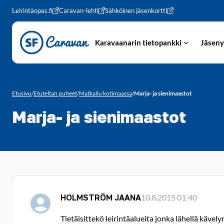
Siirry sivun sisältöön
Leirintäopas.fi
Caravan-lehti
Sähköinen jäsenkortti
Karavaanarin tietopankki
Jäseny
Etusivu
/
Etuteltan puheet
/
Matkailu kotimaassa
/
Marja- ja sienimaastot
Marja- ja sienimaastot
HOLMSTRÖM JAANA
10.8.2015 01:40
Tietäisittekö leirintäalueita jonka lähellä kävel