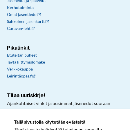
Jäsenedut ja -palvelut
Kerhotoiminta
Omat jäsentiedot
Sähköinen jäsenkortti
Caravan-lehti
Pikalinkit
Etuteltan puheet
Täytä liittymislomake
Verkkokauppa
Leirintäopas.fi
Tilaa uutiskirje!
Ajankohtaiset vinkit ja uusimmat jäsenedut suoraan
sähköpostiisi.
Tällä sivustolla käytetään evästeitä
Tämä sivusto hyödyntää toiminnan kannalta
Tilaa