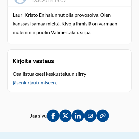
13.8.2015 15:07
Lauri Kristo En halunnut olla provosoiva. Olen
kanssasi samaa mieltä. Kivoja ihmisiä on varmaan
molemmin puolin Välimertakin. sirpa
Kirjoita vastaus
Osallistuaksesi keskusteluun siirry
jäsenkirjautumiseen
.
Jaa sivu
Jaa Facebookissa
Jaa Twitterissä
Jaa LinkedInissä
Jaa sähköpostitse
Kopioi linkki lei