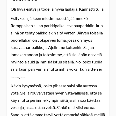
Oli hyvä esitys ja todella hyviä laulajia. Kannatti tulla.
Esityksen jälkeen mietimme, että jäämmekö
Romppaisen sillan parkkipaikalle vapaaparkkiin, kun
siinä on tehty paikkojakin sitä varten. Järven toisella
puolellahan on Jokijärven loma, jossa on myös
karavaanaripaikkoja. Ajelimme kuitenkin Saijan
lomakartanoon ja totesimme, että siellähän on vielä
ravintola auki ja ihmisiä istuu sisällä. No josko tuolla
saisi lasin pari viiniä, mutta mihis yöksi, kun sitten ei
saa ajaa.
Kävin kysymässä, josko pihassa saisi olla autossa
yötä. Siellä rouva vastasi hyvin ystävällisesti, että se
käy, mutta perimme kympin siitä ja sillä saa käyttää
vessoja ja saa ottaa vettä. Sähkö olisi viisi euroa.
Sanoin, että emme tarvii vettä emmekä sähköä, meillä