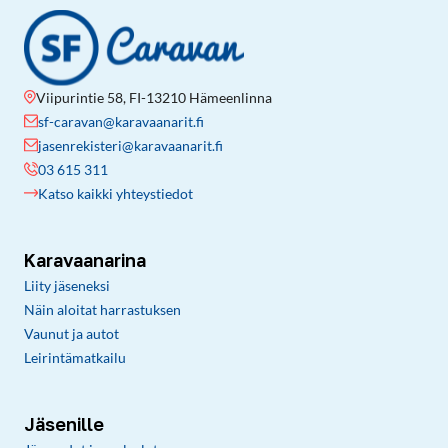
Viipurintie 58, FI-13210 Hämeenlinna
sf-caravan@karavaanarit.fi
jasenrekisteri@karavaanarit.fi
03 615 311
Katso kaikki yhteystiedot
Karavaanarina
Liity jäseneksi
Näin aloitat harrastuksen
Vaunut ja autot
Leirintämatkailu
Jäsenille