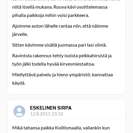
niitä itsellä mukana. Rouva kävi osoittelemassa
pihalla paikkoja mihin voisi parkkeera.
Ajoimme auton lähelle rantaa niin, että näimme
järvelle.
Sitten kävimme sisällä juomassa pari lasi viiniä.
Ravintola rakennus tehty isoista pelkkahirsistä ja
työn jälki todella hyvää kirvesmiestaitoa.
Miellyttävä palvelu ja hieno ympäristö; kannattaa
käydä.
ESKELINEN SIRPA
12.8.2015 23:32
Mikä tahansa paikka Koillismaalla, vallankin kun