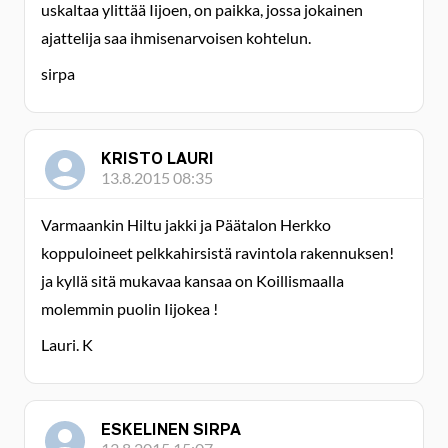
uskaltaa ylittää Iijoen, on paikka, jossa jokainen
ajattelija saa ihmisenarvoisen kohtelun.
sirpa
KRISTO LAURI
13.8.2015 08:35
Varmaankin Hiltu jakki ja Päätalon Herkko
koppuloineet pelkkahirsistä ravintola rakennuksen!
ja kyllä sitä mukavaa kansaa on Koillismaalla
molemmin puolin Iijokea !
Lauri. K
ESKELINEN SIRPA