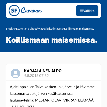
Siirry sivun sisältöön
Valikko
Etusivu
/
Etuteltan puheet
/
Matkailu kotimaassa
/
Koillismaan maisemissa.
Koillismaan maisemissa.
KARJALAINEN ALPO
9.8.2015 07:32
Ajeltiinpa eilen Taivalkosken Jokijärvelle ja kävimme
katsomassa Jokijärven kesäteatterissa
laulunäytelmä: MESTARI OLAVI VIRRAN ELÄMÄÄ
JA MUSIIKKIA.