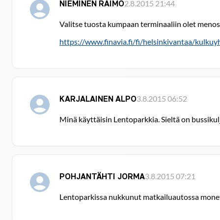
NIEMINEN RAIMO
2.8.2015 21:44
Valitse tuosta kumpaan terminaaliin olet menos
https://www.finavia.fi/fi/helsinkivantaa/kulkuy
KARJALAINEN ALPO
3.8.2015 06:52
Minä käyttäisin Lentoparkkia. Sieltä on bussiku
POHJANTÄHTI JORMA
3.8.2015 07:21
Lentoparkissa nukkunut matkailuautossa monet