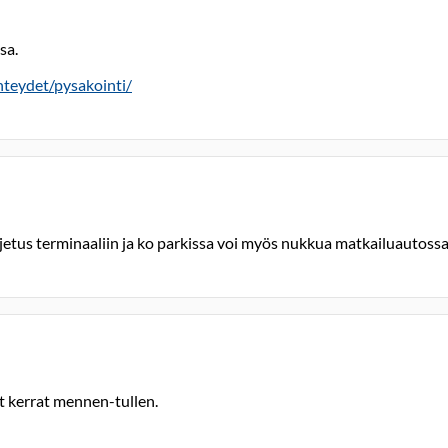
sa.
hteydet/pysakointi/
ljetus terminaaliin ja ko parkissa voi myös nukkua matkailuautossa
 kerrat mennen-tullen.