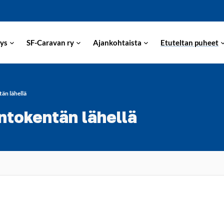
ys
SF-Caravan ry
Ajankohtaista
Etuteltan puheet
än lähellä
ntokentän lähellä