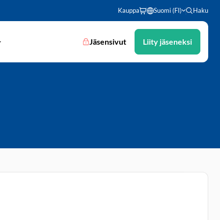
Kauppa
Suomi (FI)
Haku
Jäsensivut
Liity jäseneksi