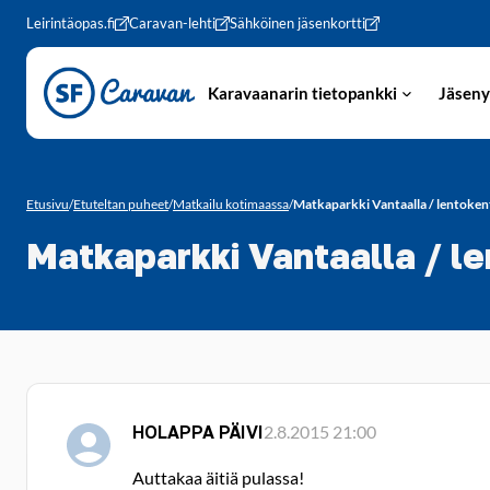
Siirry sivun sisältöön
Leirintäopas.fi
Caravan-lehti
Sähköinen jäsenkortti
Karavaanarin tietopankki
Jäseny
Etusivu
/
Etuteltan puheet
/
Matkailu kotimaassa
/
Matkaparkki Vantaalla / lentokent
Matkaparkki Vantaalla / le
HOLAPPA PÄIVI
2.8.2015 21:00
Auttakaa äitiä pulassa!