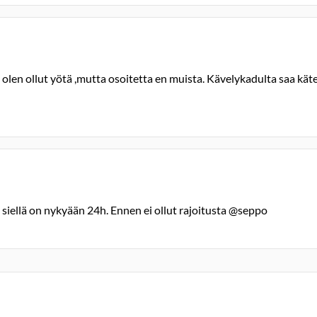
a olen ollut yötä ,mutta osoitetta en muista. Kävelykadulta saa kä
siellä on nykyään 24h. Ennen ei ollut rajoitusta @seppo