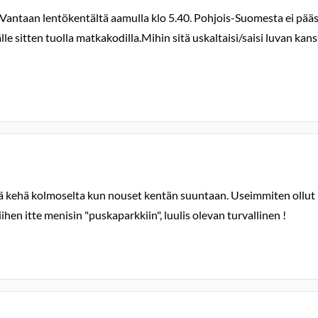
antaan lentökentältä aamulla klo 5.40. Pohjois-Suomesta ei pääse jär
tälle sitten tuolla matkakodilla.Mihin sitä uskaltaisi/saisi luvan k
ssä kehä kolmoselta kun nouset kentän suuntaan. Useimmiten ollut m
ihen itte menisin "puskaparkkiin", luulis olevan turvallinen !