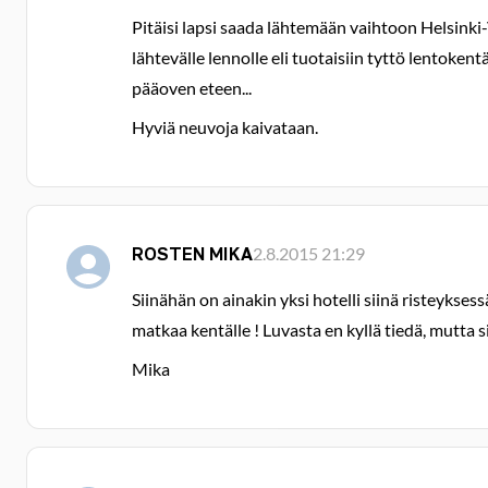
Pitäisi lapsi saada lähtemään vaihtoon Helsinki-V
lähtevälle lennolle eli tuotaisiin tyttö lentoken
pääoven eteen...
Hyviä neuvoja kaivataan.
ROSTEN MIKA
2.8.2015 21:29
Siinähän on ainakin yksi hotelli siinä risteykse
matkaa kentälle ! Luvasta en kyllä tiedä, mutta si
Mika