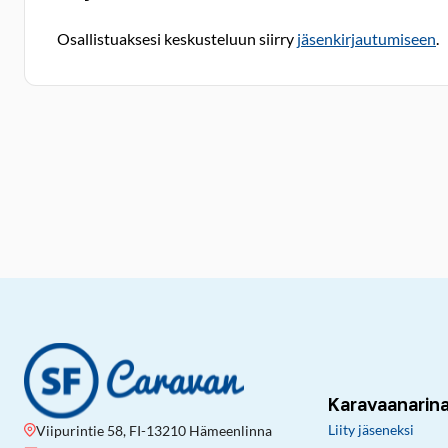
Osallistuaksesi keskusteluun siirry
jäsenkirjautumiseen
.
Karavaanarin
Liity jäseneksi
Viipurintie 58, FI-13210 Hämeenlinna