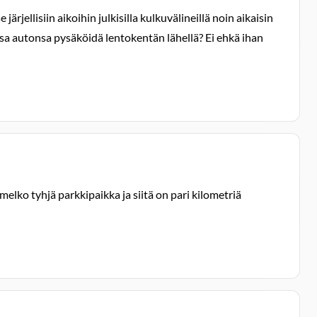
jellisiin aikoihin julkisilla kulkuvälineillä noin aikaisin
anssa autonsa pysäköidä lentokentän lähellä? Ei ehkä ihan
elko tyhjä parkkipaikka ja siitä on pari kilometriä