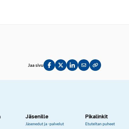
Jaa sivu
Jaa Facebookissa
Jaa Twitterissä
Jaa LinkedInissä
Jaa sähköpostitse
Kopioi linkki lei
a
Jäsenille
Pikalinkit
Jäsenedut ja -palvelut
Etuteltan puheet