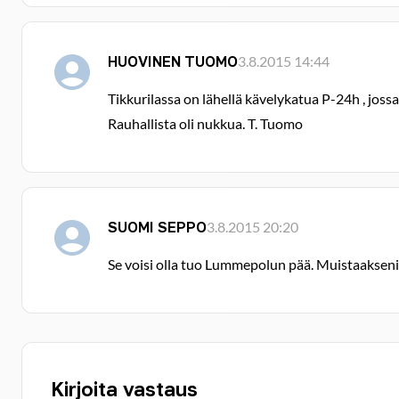
HUOVINEN TUOMO
3.8.2015 14:44
Tikkurilassa on lähellä kävelykatua P-24h , joss
Rauhallista oli nukkua. T. Tuomo
SUOMI SEPPO
3.8.2015 20:20
Se voisi olla tuo Lummepolun pää. Muistaakseni 
Kirjoita vastaus