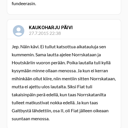
fundeerasin.
KAUKOHARJU PÄIVI
27.7.2015 22:38
Jep. Näin kävi. Ei tullut katsottua aikatauluja sen
kummemin. Sama lautta ajelee Norrskataan ja
Houtskäriin vuoron perään. Poika lautalla tuli kyllä
kysymään minne ollaan menossa. Ja kun ei kerran
mihinkään ollut kiire, niin mentiin sitten Norrskataan,
mutta ei ajettu ulos lautalta. Siksi Fiat tuli
takaisinpäin perä edellä, kun taas Norrskatanilta
tulleet matkustivat nokka edellä. Ja kun taas
Galtbystä lähdettiin, osa II, oli Fiat jälleen oikeaan
suuntaan menossa.