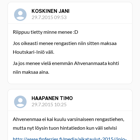
KOSKINEN JANI
29.7.2015 09:53
Riippuu tietty minne menee :D
Jos oikeasti menee rengastien niin sitten maksaa
Houtskari-Iniö väli.
Ja jos menee vielä enemmän Ahvenanmaata kohti
niin maksaa aina.
HAAPANEN TIMO
29.7.2015 10:25
Ahvenenmaa ei kai kuulu varsinaiseen rengastiehen,
mutta nyt löysin tuon hintatiedon kun väli selvisi
http://www.finferries.fi/media/aikataulut-2015//inio-