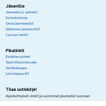
Jäsenille
Jäsenedut ja -palvelut
Kerhotoiminta
Omat jäsentiedot
Sähköinen jäsenkortti
Caravan-lehti
Pikalinkit
Etuteltan puheet
Täytä liittymislomake
Verkkokauppa
Leirintäopas.fi
Tilaa uutiskirje!
Ajankohtaiset vinkit ja uusimmat jäsenedut suoraan
sähköpostiisi.