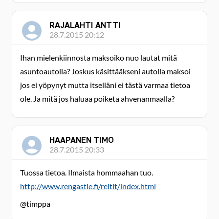
RAJALAHTI ANTTI
28.7.2015 20:12
Ihan mielenkiinnosta maksoiko nuo lautat mitä
asuntoautolla? Joskus käsittääkseni autolla maksoi
jos ei yöpynyt mutta itselläni ei tästä varmaa tietoa
ole. Ja mitä jos haluaa poiketa ahvenanmaalla?
HAAPANEN TIMO
28.7.2015 20:33
Tuossa tietoa. Ilmaista hommaahan tuo.
http://www.rengastie.fi/reitit/index.html
@timppa