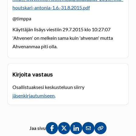
houtskari-antonia-1.6.-31.8.2015.pdf
@timppa
Käyttäjän lisäys viestiin 29.7.2015 klo 10:27:07
'Ahvenen' on melkein sama kuin 'ahvenan' mutta
Ahvenanmaa piti olla.
Kirjoita vastaus
Osallistuaksesi keskusteluun siirry
jäsenkirjautumiseen
.
Jaa sivu
Jaa Facebookissa
Jaa Twitterissä
Jaa LinkedInissä
Jaa sähköpostitse
Kopioi linkki lei