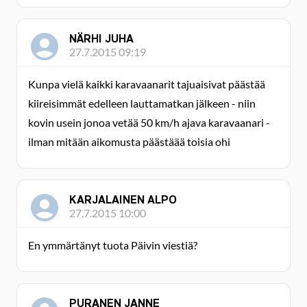
NÄRHI JUHA
27.7.2015 09:19
Kunpa vielä kaikki karavaanarit tajuaisivat päästää
kiireisimmät edelleen lauttamatkan jälkeen - niin
kovin usein jonoa vetää 50 km/h ajava karavaanari -
ilman mitään aikomusta päästäää toisia ohi
KARJALAINEN ALPO
27.7.2015 10:00
En ymmärtänyt tuota Päivin viestiä?
PURANEN JANNE