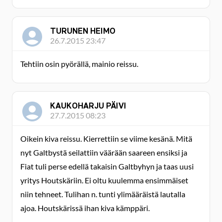
TURUNEN HEIMO
26.7.2015 23:47
Tehtiin osin pyörällä, mainio reissu.
KAUKOHARJU PÄIVI
27.7.2015 08:23
Oikein kiva reissu. Kierrettiin se viime kesänä. Mitä
nyt Galtbystä seilattiin väärään saareen ensiksi ja
Fiat tuli perse edellä takaisin Galtbyhyn ja taas uusi
yritys Houtskäriin. Ei oltu kuulemma ensimmäiset
niin tehneet. Tulihan n. tunti ylimääräistä lautalla
ajoa. Houtskärissä ihan kiva kämppäri.