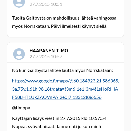
27.7.2015 10:51
Tuolta Galtbysta on mahdollisuus lähteä vahingossa
myös Norrskataan. Päivi ilmeisesti käynyt siellä.
HAAPANEN TIMO
27.7.2015 10:57
No kun Galtbystä lähtee lautta myös Norrskataan:
https://www.google.fi/maps/@60.184923,21.586365,
3a,75y,1.61h,98.18t/data=!3m6!1e1!3m4!1sHoRIHA
F58LHT1UkZAOVnPA!2e0!7i13312!8i6656
@timppa
Käyttäjän lisäys viestiin 27.7.2015 klo 10:57:54
Nopeat syövät hitaat. Janne ehti jo kun minä