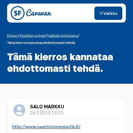
Siirry sivun sisältöön
Valikko
Etusivu
/
Etuteltan puheet
/
Matkailu kotimaassa
/
Tämä kierros kannataa ehdottomasti tehdä.
Tämä kierros kannataa
ehdottomasti tehdä.
SALO MARKKU
26.7.2015 19:53
http://www.saaristonrengastie.fi/