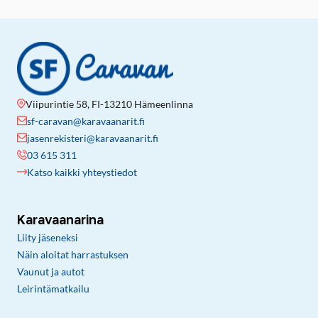
Viipurintie 58, FI-13210 Hämeenlinna
sf-caravan@karavaanarit.fi
jasenrekisteri@karavaanarit.fi
03 615 311
Katso kaikki yhteystiedot
Karavaanarina
Liity jäseneksi
Näin aloitat harrastuksen
Vaunut ja autot
Leirintämatkailu