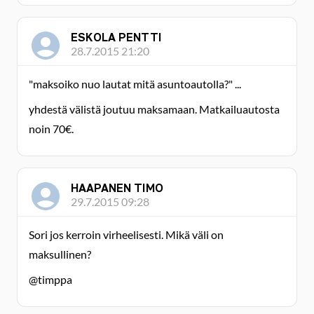
ESKOLA PENTTI
28.7.2015 21:20
"maksoiko nuo lautat mitä asuntoautolla?" ...
yhdestä välistä joutuu maksamaan. Matkailuautosta
noin 70€.
HAAPANEN TIMO
29.7.2015 09:28
Sori jos kerroin virheelisesti. Mikä väli on
maksullinen?
@timppa