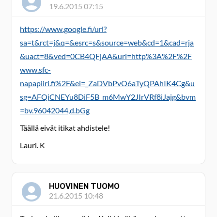
19.6.2015 07:15
https://www.google.fi/url?
sa=t&rct=j&q=&esrc=s&source=web&cd=1&cad=rja
&uact=8&ved=0CB4QFjAA&url=http%3A%2F%2F
www.sfc-
napapiiri.fi%2F&ei=_ZaDVbPvO6aTyQPAhIK4Cg&u
sg=AFQjCNEYu8DiF5B_m6MwY2JIrVRf8iJajg&bvm
=bv.96042044,d.bGg
Täällä eivät itikat ahdistele!
Lauri. K
HUOVINEN TUOMO
21.6.2015 10:48