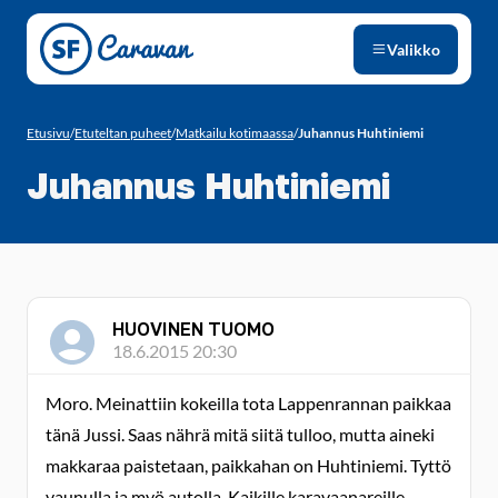
Siirry sivun sisältöön
Valikko
Etusivu
/
Etuteltan puheet
/
Matkailu kotimaassa
/
Juhannus Huhtiniemi
Juhannus Huhtiniemi
HUOVINEN TUOMO
18.6.2015 20:30
Moro. Meinattiin kokeilla tota Lappenrannan paikkaa
tänä Jussi. Saas nährä mitä siitä tulloo, mutta aineki
makkaraa paistetaan, paikkahan on Huhtiniemi. Tyttö
vaunulla ja myö autolla. Kaikille karavaanareille