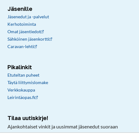
Jäsenille
Jäsenedut ja -palvelut
Kerhotoiminta
Omat jäsentiedot
Sähköinen jäsenkortti
Caravan-lehti
Pikalinkit
Etuteltan puheet
Täytä liittymislomake
Verkkokauppa
Leirintäopas.fi
Tilaa uutiskirje!
Ajankohtaiset vinkit ja uusimmat jäsenedut suoraan
sähköpostiisi.