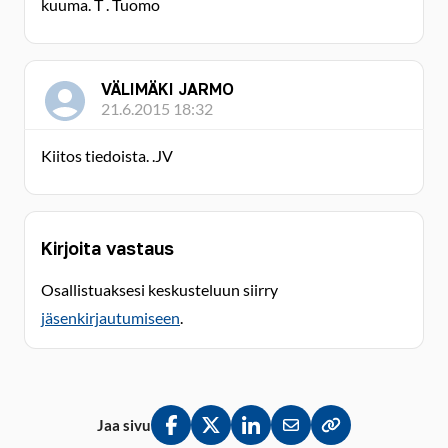
kuuma. T . Tuomo
VÄLIMÄKI JARMO
21.6.2015 18:32
Kiitos tiedoista. .JV
Kirjoita vastaus
Osallistuaksesi keskusteluun siirry
jäsenkirjautumiseen
.
Jaa sivu
Jaa Facebookissa
Jaa Twitterissä
Jaa LinkedInissä
Jaa sähköpostitse
Kopioi linkki lei