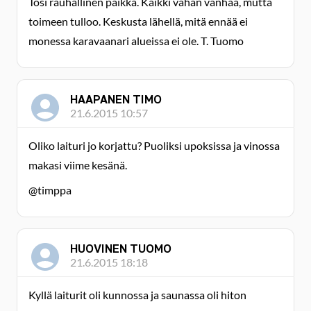
Tosi rauhallinen paikka. Kaikki vähän vanhaa, mutta
toimeen tulloo. Keskusta lähellä, mitä ennää ei
monessa karavaanari alueissa ei ole. T. Tuomo
HAAPANEN TIMO
21.6.2015 10:57
Oliko laituri jo korjattu? Puoliksi upoksissa ja vinossa
makasi viime kesänä.
@timppa
HUOVINEN TUOMO
21.6.2015 18:18
Kyllä laiturit oli kunnossa ja saunassa oli hiton