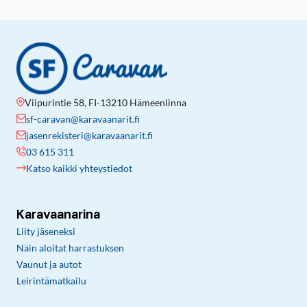
Viipurintie 58, FI-13210 Hämeenlinna
sf-caravan@karavaanarit.fi
jasenrekisteri@karavaanarit.fi
03 615 311
Katso kaikki yhteystiedot
Karavaanarina
Liity jäseneksi
Näin aloitat harrastuksen
Vaunut ja autot
Leirintämatkailu