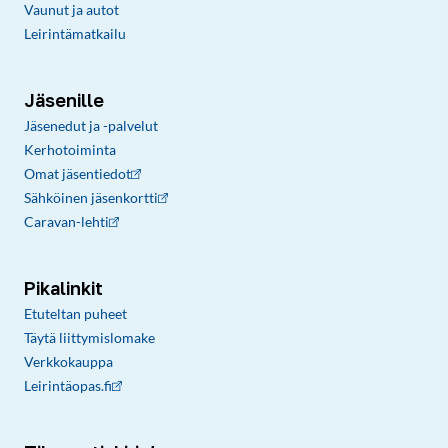
Vaunut ja autot
Leirintämatkailu
Jäsenille
Jäsenedut ja -palvelut
Kerhotoiminta
Omat jäsentiedot
Sähköinen jäsenkortti
Caravan-lehti
Pikalinkit
Etuteltan puheet
Täytä liittymislomake
Verkkokauppa
Leirintäopas.fi