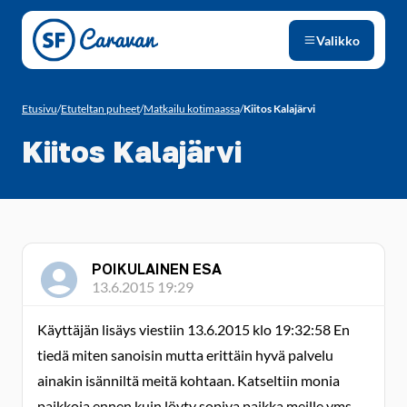
Siirry sivun sisältöön
Valikko
Etusivu
/
Etuteltan puheet
/
Matkailu kotimaassa
/
Kiitos Kalajärvi
Kiitos Kalajärvi
POIKULAINEN ESA
13.6.2015 19:29
Käyttäjän lisäys viestiin 13.6.2015 klo 19:32:58 En
tiedä miten sanoisin mutta erittäin hyvä palvelu
ainakin isänniltä meitä kohtaan. Katseltiin monia
paikkoja ennen kuin löyty sopiva paikka meille yms.