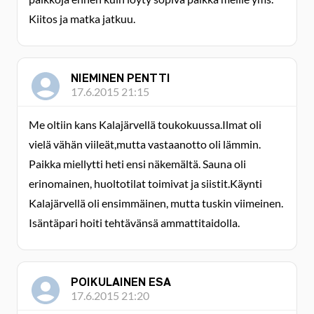
Kiitos ja matka jatkuu.
NIEMINEN PENTTI
17.6.2015 21:15
Me oltiin kans Kalajärvellä toukokuussa.Ilmat oli
vielä vähän viileät,mutta vastaanotto oli lämmin.
Paikka miellytti heti ensi näkemältä. Sauna oli
erinomainen, huoltotilat toimivat ja siistit.Käynti
Kalajärvellä oli ensimmäinen, mutta tuskin viimeinen.
Isäntäpari hoiti tehtävänsä ammattitaidolla.
POIKULAINEN ESA
17.6.2015 21:20