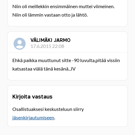
Niin oli meillekkin ensimmäinen muttei viimeinen.
Niin oli lämmin vastaan otto ja lähtö.
VÄLIMÄKI JARMO
17.6.2015 22:08
Ehkä paikka muuttunut sitte -90 luvulta,pitää vissiin
katsastaa viälä tänä kesänä..JV
Kirjoita vastaus
Osallistuaksesi keskusteluun siirry
jäsenkirjautumiseen
.