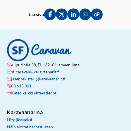
Jaa sivu
Jaa Facebookissa
Jaa Twitterissä
Jaa LinkedInissä
Jaa sähköpostitse
Kopioi linkki lei
Viipurintie 58, FI-13210 Hämeenlinna
sf-caravan@karavaanarit.fi
jasenrekisteri@karavaanarit.fi
03 615 311
Katso kaikki yhteystiedot
Karavaanarina
Liity jäseneksi
Näin aloitat harrastuksen