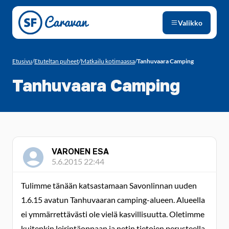
Siirry sivun sisältöön
Valikko
Etusivu
/
Etuteltan puheet
/
Matkailu kotimaassa
/
Tanhuvaara Camping
Tanhuvaara Camping
VARONEN ESA
5.6.2015 22:44
Tulimme tänään katsastamaan Savonlinnan uuden
1.6.15 avatun Tanhuvaaran camping-alueen. Alueella
ei ymmärrettävästi ole vielä kasvillisuutta. Oletimme
kuitenkin leirintäoppaan ja netin tietojen perusteella