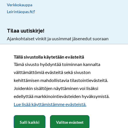
Verkkokauppa
Leirintäopas.fi
Tilaa uutiskirje!
Ajankohtaiset vinkit ja uusimmat jäsenedut suoraan
sähköpostiisi.
Tällä sivustolla käytetään evästeitä
Tämä sivusto hyödyntää toiminnan kannalta
Tilaa
välttämättömiä evästeitä sekä sivuston
Facebook
Instagram
LinkedIn
YouTube
TikTok
kehittämisen mahdollistavia tilastointievästeitä.
Joidenkin sisältöjen näyttäminen voi lisäksi
edellyttää markkinointievästeiden hyväksymistä.
Rekisteri- ja tietosuojaseloste
Sopimusehdot
Lue lisää käyttämistämme evästeistä.​​​​​​
© Karavaanarit 2026
Salli kaikki
Valitse evästeet