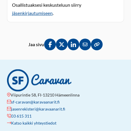
Osallistuaksesi keskusteluun siirry
jäsenkirjautumiseen
.
Jaa sivu
Jaa Facebookissa
Jaa Twitterissä
Jaa LinkedInissä
Jaa sähköpostitse
Kopioi linkki lei
Viipurintie 58, FI-13210 Hämeenlinna
sf-caravan@karavaanarit.fi
jasenrekisteri@karavaanarit.fi
03 615 311
Katso kaikki yhteystiedot