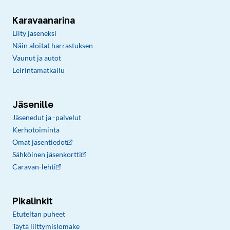
Karavaanarina
Liity jäseneksi
Näin aloitat harrastuksen
Vaunut ja autot
Leirintämatkailu
Jäsenille
Jäsenedut ja -palvelut
Kerhotoiminta
Omat jäsentiedot
Sähköinen jäsenkortti
Caravan-lehti
Pikalinkit
Etuteltan puheet
Täytä liittymislomake