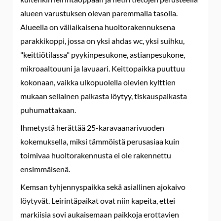
alueen varustuksen olevan paremmalla tasolla.
Alueella on väliaikaisena huoltorakennuksena
parakkikoppi, jossa on yksi ahdas wc, yksi suihku,
"keittiötilassa" pyykinpesukone, astianpesukone,
mikroaaltouuni ja lavuaari. Keittopaikka puuttuu
kokonaan, vaikka ulkopuolella olevien kylttien
mukaan sellainen paikasta löytyy, tiskauspaikasta
puhumattakaan.
Ihmetystä herättää 25-karavaanarivuoden
kokemuksella, miksi tämmöistä perusasiaa kuin
toimivaa huoltorakennusta ei ole rakennettu
ensimmäisenä.
Kemsan tyhjennyspaikka sekä asiallinen ajokaivo
löytyvät. Leirintäpaikat ovat niin kapeita, ettei
markiisia sovi aukaisemaan paikkoja erottavien