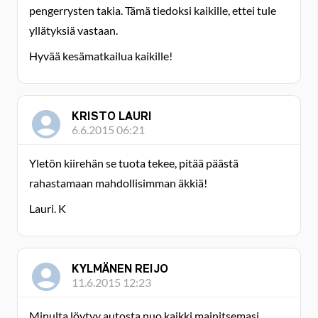
pengerrysten takia. Tämä tiedoksi kaikille, ettei tule
yllätyksiä vastaan.
Hyvää kesämatkailua kaikille!
KRISTO LAURI
6.6.2015 06:21
Yletön kiirehän se tuota tekee, pitää päästä
rahastamaan mahdollisimman äkkiä!
Lauri. K
KYLMÄNEN REIJO
11.6.2015 12:23
Minulta löytyy autosta nuo kaikki mainitsemasi