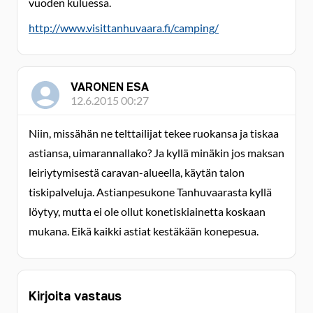
vuoden kuluessa.
http://www.visittanhuvaara.fi/camping/
VARONEN ESA
12.6.2015 00:27
Niin, missähän ne telttailijat tekee ruokansa ja tiskaa
astiansa, uimarannallako? Ja kyllä minäkin jos maksan
leiriytymisestä caravan-alueella, käytän talon
tiskipalveluja. Astianpesukone Tanhuvaarasta kyllä
löytyy, mutta ei ole ollut konetiskiainetta koskaan
mukana. Eikä kaikki astiat kestäkään konepesua.
Kirjoita vastaus