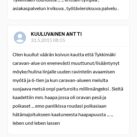
asiakaspalvelun irvikuva , työtävieroksuva palvelu .
KUULUVAINEN ANTTI
31.5.2015 08:55
Olen kuullut väärän koivun kautta että Tykkimäki
caravan-alue on enenevästi muuttunut/lisääntynyt
möyke/hulina linjalle uuden ravintelin avaamisen
myötä ja 6-tien ja kun caravan-alueen melulta
suojaava metsä onpi parturoitu millinsängeksi . Sieltä
kaadettiin mm. haapa jossa oli oravan pesä ja
poikaset ... emo paniikissa roudasi poikasiaan
hätämajoitukseen kaatuneesta haapapuusta ... ...
leben und leben lassen