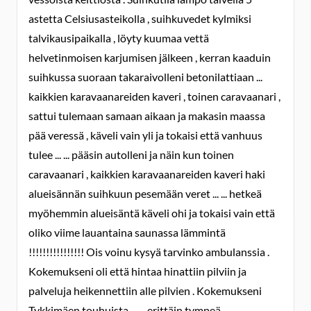
astetta Celsiusasteikolla , suihkuvedet kylmiksi
talvikausipaikalla , löyty kuumaa vettä
helvetinmoisen karjumisen jälkeen , kerran kaaduin
suihkussa suoraan takaraivolleni betonilattiaan ...
kaikkien karavaanareiden kaveri , toinen caravaanari ,
sattui tulemaan samaan aikaan ja makasin maassa
pää veressä , käveli vain yli ja tokaisi että vanhuus
tulee ... ... pääsin autolleni ja näin kun toinen
caravaanari , kaikkien karavaanareiden kaveri haki
alueisännän suihkuun pesemään veret ... ... hetkeä
myöhemmin alueisäntä käveli ohi ja tokaisi vain että
oliko viime lauantaina saunassa lämmintä
!!!!!!!!!!!!!!!! Ois voinu kysyä tarvinko ambulanssia .
Kokemukseni oli että hintaa hinattiin pilviin ja
palveluja heikennettiin alle pilvien . Kokemukseni
Tykkimäen touhuista ... ... erittäin tympeä ,