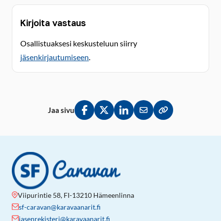
Kirjoita vastaus
Osallistuaksesi keskusteluun siirry
jäsenkirjautumiseen
.
Jaa sivu
Jaa Facebookissa
Jaa Twitterissä
Jaa LinkedInissä
Jaa sähköpostitse
Kopioi linkki lei
Viipurintie 58, FI-13210 Hämeenlinna
sf-caravan@karavaanarit.fi
jasenrekisteri@karavaanarit.fi