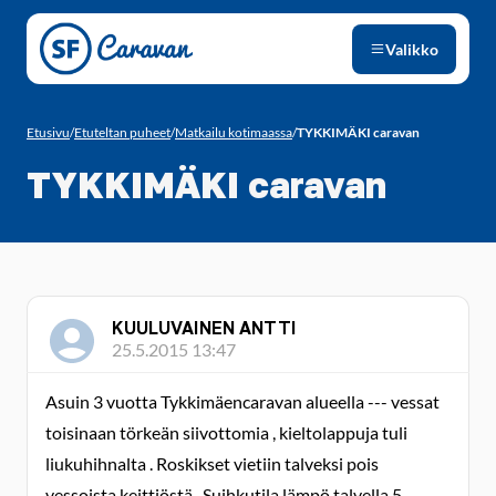
Siirry sivun sisältöön
Valikko
Etusivu
/
Etuteltan puheet
/
Matkailu kotimaassa
/
TYKKIMÄKI caravan
TYKKIMÄKI caravan
KUULUVAINEN ANTTI
25.5.2015 13:47
Asuin 3 vuotta Tykkimäencaravan alueella --- vessat
toisinaan törkeän siivottomia , kieltolappuja tuli
liukuhihnalta . Roskikset vietiin talveksi pois
vessoista keittiöstä . Suihkutila lämpö talvella 5