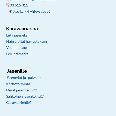
03 615 311
Katso kaikki yhteystiedot
Karavaanarina
Liity jäseneksi
Näin aloitat harrastuksen
Vaunut ja autot
Leirintämatkailu
Jäsenille
Jäsenedut ja -palvelut
Kerhotoiminta
Omat jäsentiedot
Sähköinen jäsenkortti
Caravan-lehti