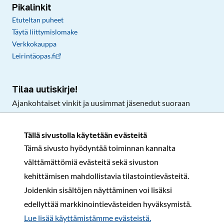
Pikalinkit
Etuteltan puheet
Täytä liittymislomake
Verkkokauppa
Leirintäopas.fi
Tilaa uutiskirje!
Ajankohtaiset vinkit ja uusimmat jäsenedut suoraan
sähköpostiisi.
Tällä sivustolla käytetään evästeitä
Tämä sivusto hyödyntää toiminnan kannalta
Tilaa
välttämättömiä evästeitä sekä sivuston
Facebook
Instagram
LinkedIn
YouTube
TikTok
kehittämisen mahdollistavia tilastointievästeitä.
Joidenkin sisältöjen näyttäminen voi lisäksi
edellyttää markkinointievästeiden hyväksymistä.
Rekisteri- ja tietosuojaseloste
Sopimusehdot
Lue lisää käyttämistämme evästeistä.​​​​​​