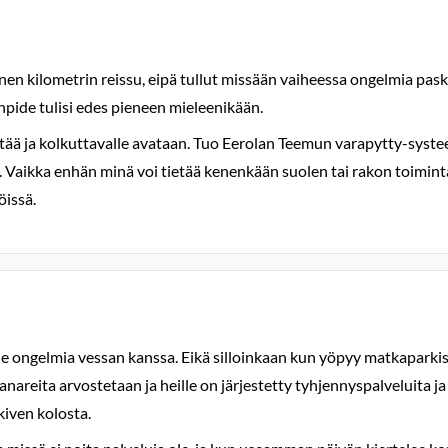
en kilometrin reissu, eipä tullut missään vaiheessa ongelmia pask
npide tulisi edes pieneen mieleenikään.
öytää ja kolkuttavalle avataan. Tuo Eerolan Teemun varapytty-systeem
Vaikka enhän minä voi tietää kenenkään suolen tai rakon toimintaa
öissä.
n ole ongelmia vessan kanssa. Eikä silloinkaan kun yöpyy matkapark
anareita arvostetaan ja heille on järjestetty tyhjennyspalveluita ja n
kiven kolosta.