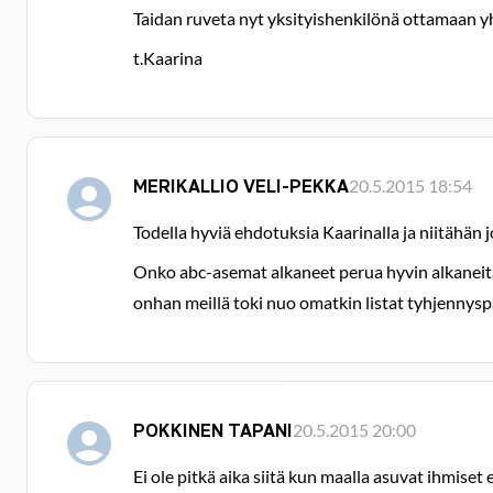
Taidan ruveta nyt yksityishenkilönä ottamaan yh
t.Kaarina
MERIKALLIO VELI-PEKKA
20.5.2015 18:54
Todella hyviä ehdotuksia Kaarinalla ja niitähän 
Onko abc-asemat alkaneet perua hyvin alkaneita ka
onhan meillä toki nuo omatkin listat tyhjennysp
POKKINEN TAPANI
20.5.2015 20:00
Ei ole pitkä aika siitä kun maalla asuvat ihmiset