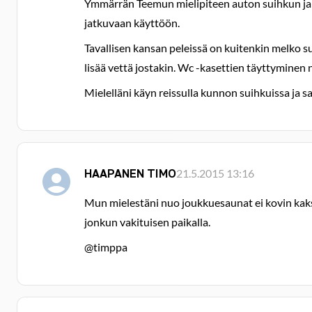
Ymmärrän Teemun mielipiteen auton suihkun ja ves
jatkuvaan käyttöön.
Tavallisen kansan peleissä on kuitenkin melko s
lisää vettä jostakin. Wc -kasettien täyttyminen
Mielelläni käyn reissulla kunnon suihkuissa ja 
HAAPANEN TIMO
21.5.2015 13:16
Mun mielestäni nuo joukkuesaunat ei kovin kaks
jonkun vakituisen paikalla.
@timppa