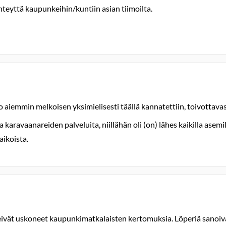
teyttä kaupunkeihin/kuntiin asian tiimoilta.
jo aiemmin melkoisen yksimielisesti täällä kannatettiin, toivottava
ravaanareiden palveluita, niillähän oli (on) lähes kaikilla asemill
aikoista.
 eivät uskoneet kaupunkimatkalaisten kertomuksia. Löperiä sanoivat j