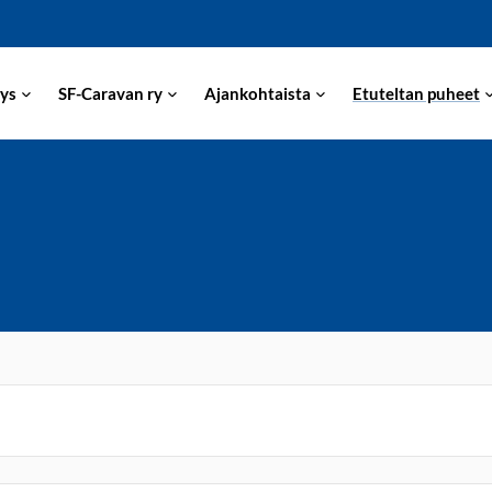
ys
SF-Caravan ry
Ajankohtaista
Etuteltan puheet