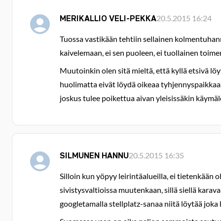
MERIKALLIO VELI-PEKKA
20.5.2015 16:24
Tuossa vastikään tehtiin sellainen kolmentuhann
kaivelemaan, ei sen puoleen, ei tuollainen toime
Muutoinkin olen sitä mieltä, että kyllä etsivä l
huolimatta eivät löydä oikeaa tyhjennyspaikkaa. 
joskus tulee poikettua aivan yleisissäkin käymäl
SILMUNEN HANNU
20.5.2015 16:35
Silloin kun yöpyy leirintäalueilla, ei tietenkää
sivistysvaltioissa muutenkaan, sillä siellä karava
googletamalla stellplatz-sanaa niitä löytää joka 