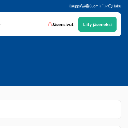
Kauppa
Suomi (FI)
Haku
Jäsensivut
Liity jäseneksi