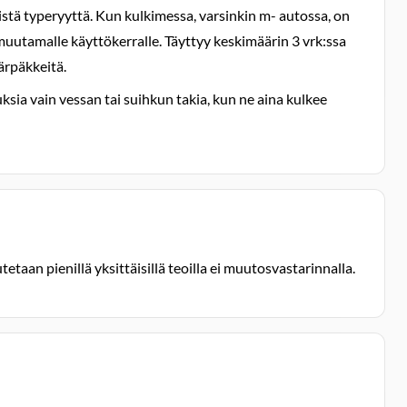
ä typeryyttä. Kun kulkimessa, varsinkin m- autossa, on
 muutamalle käyttökerralle. Täyttyy keskimäärin 3 vrk:ssa
härpäkkeitä.
ksia vain vessan tai suihkun takia, kun ne aina kulkee
etaan pienillä yksittäisillä teoilla ei muutosvastarinnalla.