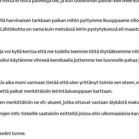
issä ei noita palveluja ole, ja kun useamman päivän kiertelee korp
llä harvinaisen tarkkaan paikan mihin pyttymme lkuoppaame silloi
Lähtökohta on sama kuin metsässä leirin pystytyksessä eli maasto
 ja voi kyllä kertoa että me todella teemme töitä löytääksemme niit
 siksi käytämme vihreeä kemikaalia jottemme tee luonnolle paha
a aika moni varmaan tietää että olen yrittänyt toimia sen eteen, ett
 että paikat merkittäisiin leirintäalueoppaan karttaan.
 merkittäisiin ne sfc-alueet, jotka ottavat vastaan älykästä maks
en info-tiskeille saataisiin esitteitä joissa olisi ulkomaalaisia k
seäni tunne.