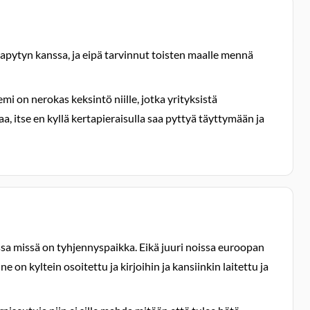
apytyn kanssa, ja eipä tarvinnut toisten maalle mennä
i on nerokas keksintö niille, jotka yrityksistä
, itse en kyllä kertapieraisulla saa pyttyä täyttymään ja
issa missä on tyhjennyspaikka. Eikä juuri noissa euroopan
e on kyltein osoitettu ja kirjoihin ja kansiinkin laitettu ja