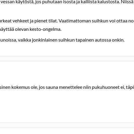
san käytöstä, jos puhutaan isosta ja kalliista kalustosta. Niissä 
urkeat vehkeet ja pienet tilat. Vaatimattoman suihkun voi ottaa n
 näyttää olevan kesto-ongelma.
saunoissa, vaikka jonkinlainen suihkun tapainen autossa onkin.
inen kokemus ole, jos sauna menettelee niin pukuhuoneet ei, täpöt