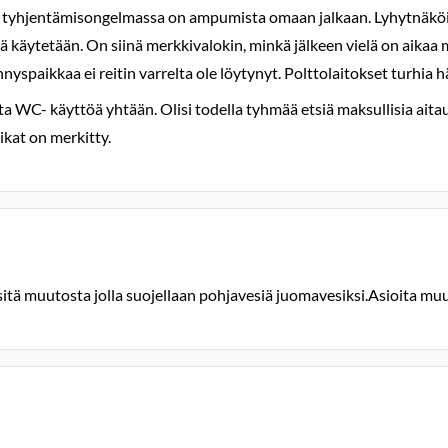
yhjentämisongelmassa on ampumista omaan jalkaan. Lyhytnäköist
lä käytetään. On siinä merkkivalokin, minkä jälkeen vielä on aikaa
nnyspaikkaa ei reitin varrelta ole löytynyt. Polttolaitokset turhia 
ta WC- käyttöä yhtään. Olisi todella tyhmää etsiä maksullisia aitau
kat on merkitty.
sitä muutosta jolla suojellaan pohjavesiä juomavesiksi.Asioita muut