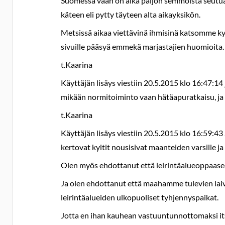
Suomessa vaan on aika paljon semmoista seutua m
käteen eli pytty täyteen alta aikayksikön.
Metsissä aikaa viettävinä ihmisinä katsomme ky
sivuille pääsyä emmekä marjastajien huomioita. 
t.Kaarina
Käyttäjän lisäys viestiin 20.5.2015 klo 16:47:14
mikään normitoiminto vaan hätäapuratkaisu, ja
t.Kaarina
Käyttäjän lisäys viestiin 20.5.2015 klo 16:59:43 J
kertovat kyltit nousisivat maanteiden varsille ja
Olen myös ehdottanut että leirintäalueoppaaseen
Ja olen ehdottanut että maahamme tulevien laivoj
leirintäalueiden ulkopuoliset tyhjennyspaikat.
Jotta en ihan kauhean vastuuntunnottomaksi it