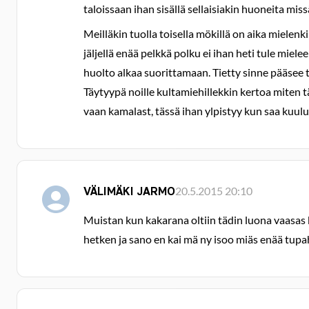
taloissaan ihan sisällä sellaisiakin huoneita mis
Meilläkin tuolla toisella mökillä on aika mielen
jäljellä enää pelkkä polku ei ihan heti tule miel
huolto alkaa suorittamaan. Tietty sinne pääsee ta
Täytyypä noille kultamiehillekkin kertoa miten t
vaan kamalast, tässä ihan ylpistyy kun saa kuul
VÄLIMÄKI JARMO
20.5.2015 20:10
Muistan kun kakarana oltiin tädin luona vaasas 
hetken ja sano en kai mä ny isoo miäs enää tupaha