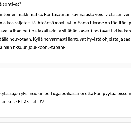
sä sontivat?
kiintoinen makkimatka. Rantasaunan käymälästä voisi vielä sen venee
een alkaa raijata sitä ihteänsä maalikyliin. Sama tilanne on tädiltän
vella ihan peltipailakallakin ja sillähän kaverit hoitavat liki kaik
äällä neuvotaan. Kyllä ne varmasti ilahtuvat hyvistä ohjeista ja sa
ua näin fiksuun joukkoon. -tapani-
kylässä,oli yks muukin perhe,ja poika sanoi että kun pyytää pissu
n kuse.Että sillai. .JV