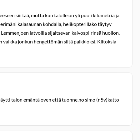
seen siirtää, mutta kun talolle on yli puoli kilometriä ja
i perimäni kalasaunan kohdalla, helikopterillako täytyy
en Lemmenjoen latvoilla sijaitsevan kaivospiirinsä huollon.
an vaikka jonkun hengettömän siitä palkkioksi. Kiitoksia
 näytti talon emäntä oven että tuonne,no simo (n5v)katto