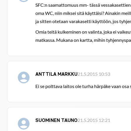
SFC:n saamattomuus mm- tässä vessakasettien t
oma WC, niin miksei sitä käyttäisi? Ainakin meil
ja sitten otetaan varakasetti käyttöön, jos tyhje
Omia teitä kulkeminen on valinta, joka ei vaikeu
matkassa. Mukana on kartta, mihin tyhjennyspai
ANTTILA MARKKU
21.5.2015 10:53
Ei se polttava laitos ole turha härpäke vaan osa 
SUOMINEN TAUNO
21.5.2015 12:21