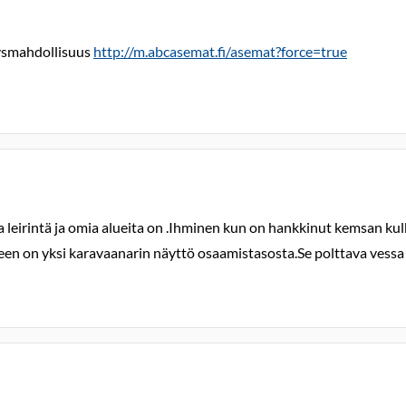
nnysmahdollisuus
http://m.abcasemat.fi/asemat?force=true
a leirintä ja omia alueita on .Ihminen kun on hankkinut kemsan k
on yksi karavaanarin näyttö osaamistasosta.Se polttava vessa oli