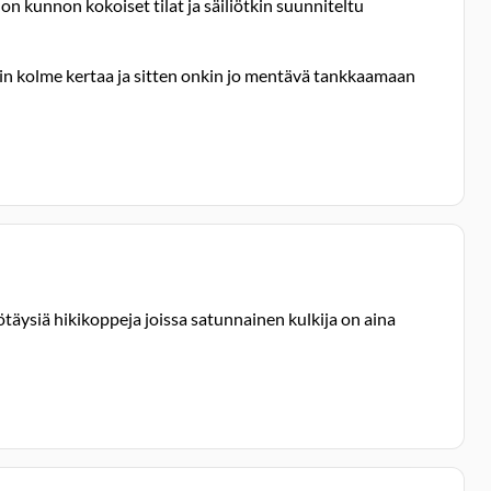
on kunnon kokoiset tilat ja säiliötkin suunniteltu
oin kolme kertaa ja sitten onkin jo mentävä tankkaamaan
äysiä hikikoppeja joissa satunnainen kulkija on aina