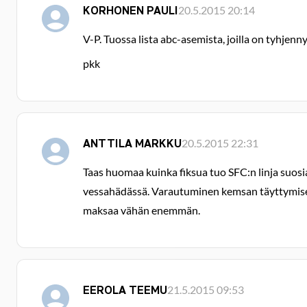
KORHONEN PAULI
20.5.2015 20:14
V-P. Tuossa lista abc-asemista, joilla on tyhje
pkk
ANTTILA MARKKU
20.5.2015 22:31
Taas huomaa kuinka fiksua tuo SFC:n linja suosi
vessahädässä. Varautuminen kemsan täyttymiseen 
maksaa vähän enemmän.
EEROLA TEEMU
21.5.2015 09:53