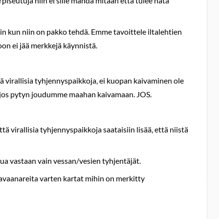
iseutuja niin ei sille mahda mitään että tulee hätä
n kun niin on pakko tehdä. Emme tavoittele iltalehtien
on ei jää merkkejä käynnistä.
ä virallisia tyhjennyspaikkoja, ei kuopan kaivaminen ole
a jos pytyn joudumme maahan kaivamaan. JOS.
ä virallisia tyhjennyspaikkoja saataisiin lisää, että niistä
ua vastaan vain vessan/vesien tyhjentäjät.
aravaanareita varten kartat mihin on merkitty