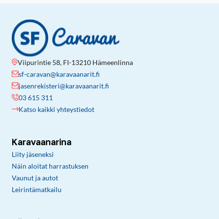
Viipurintie 58, FI-13210 Hämeenlinna
sf-caravan@karavaanarit.fi
jasenrekisteri@karavaanarit.fi
03 615 311
Katso kaikki yhteystiedot
Karavaanarina
Liity jäseneksi
Näin aloitat harrastuksen
Vaunut ja autot
Leirintämatkailu