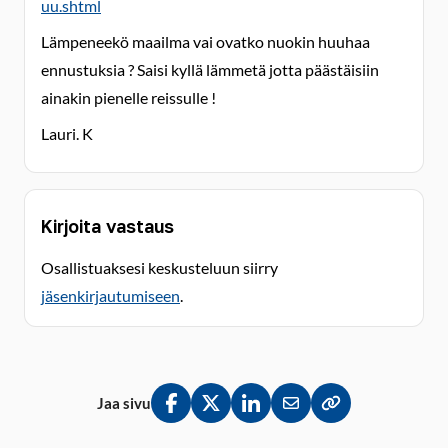
uu.shtml
Lämpeneekö maailma vai ovatko nuokin huuhaa
ennustuksia ? Saisi kyllä lämmetä jotta päästäisiin
ainakin pienelle reissulle !
Lauri. K
Kirjoita vastaus
Osallistuaksesi keskusteluun siirry
jäsenkirjautumiseen
.
Jaa sivu
Jaa Facebookissa
Jaa Twitterissä
Jaa LinkedInissä
Jaa sähköpostitse
Kopioi linkki lei