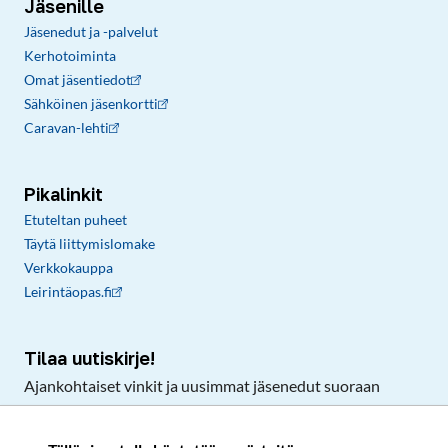
Jäsenille
Jäsenedut ja -palvelut
Kerhotoiminta
Omat jäsentiedot
Sähköinen jäsenkortti
Caravan-lehti
Pikalinkit
Etuteltan puheet
Täytä liittymislomake
Verkkokauppa
Leirintäopas.fi
Tilaa uutiskirje!
Ajankohtaiset vinkit ja uusimmat jäsenedut suoraan
sähköpostiisi.