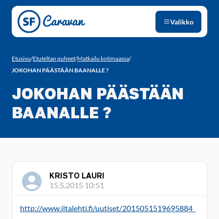
Siirry sivun sisältöön
Valikko
Etusivu
/
Etuteltan puheet
/
Matkailu kotimaassa
/
JOKOHAN PÄÄSTÄÄN BAANALLE ?
JOKOHAN PÄÄSTÄÄN
BAANALLE ?
KRISTO LAURI
15.5.2015 10:51
http://www.iltalehti.fi/uutiset/2015051519695884_