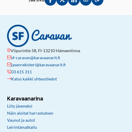
Jaa Facebookissa
Jaa Twitterissä
Jaa LinkedInissä
Jaa sähköpostitse
Kopioi linkki lei
Viipurintie 58, FI-13210 Hämeenlinna
sf-caravan@karavaanarit.fi
jasenrekisteri@karavaanarit.fi
03 615 311
Katso kaikki yhteystiedot
Karavaanarina
Liity jäseneksi
Näin aloitat harrastuksen
Vaunut ja autot
Leirintämatkailu