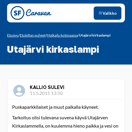
Siirry sivun sisältöön
Valikko
Etusivu
/
Etuteltan puheet
/
Matkailu kotimaassa
/
Utajärvi kirkaslampi
Utajärvi kirkaslampi
KALLIO SULEVI
11.5.2015 13:50
Puskaparkkilaiset ja muut paikalla käyneet.
Tarkoitus olisi tulevana suvena käyvä Utajärven
Kirkaslammella, on kuulemma hieno paikka ja vesi on