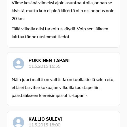
Viime kesänä viimeksi ajoin asuntoautolla, onhan se
kivistä, mutta kun ei pidä kiirettä niin ok. nopeus noin
20 km.
Tällä viikolla olisi tarkoitus käydä. Voin sen jälkeen
laittaa tänne uusimmat tiedot.
POKKINEN TAPANI
11.5.2015 16:55
Näin juuri maltti on valtti. Ja on tuolla tiellä sekin etu,
että ei tarvitse kokoajan vilkuilla taustapeiliin,
päästääkseen kiereisimpiä ohi. -tapani-
KALLIO SULEVI
11.5.2015 18:00