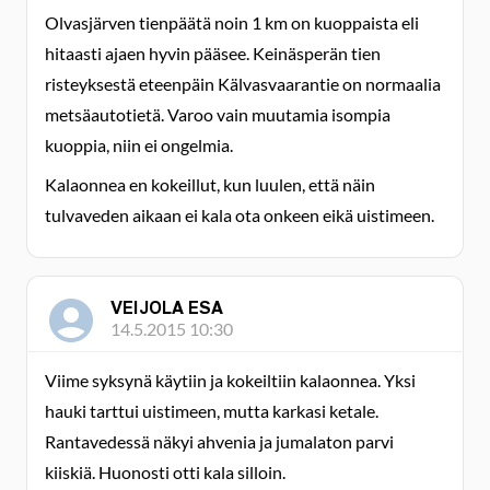
Olvasjärven tienpäätä noin 1 km on kuoppaista eli
hitaasti ajaen hyvin pääsee. Keinäsperän tien
risteyksestä eteenpäin Kälvasvaarantie on normaalia
metsäautotietä. Varoo vain muutamia isompia
kuoppia, niin ei ongelmia.
Kalaonnea en kokeillut, kun luulen, että näin
tulvaveden aikaan ei kala ota onkeen eikä uistimeen.
VEIJOLA ESA
14.5.2015 10:30
Viime syksynä käytiin ja kokeiltiin kalaonnea. Yksi
hauki tarttui uistimeen, mutta karkasi ketale.
Rantavedessä näkyi ahvenia ja jumalaton parvi
kiiskiä. Huonosti otti kala silloin.