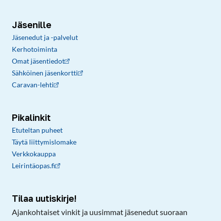
Jäsenille
Jäsenedut ja -palvelut
Kerhotoiminta
Omat jäsentiedot
Sähköinen jäsenkortti
Caravan-lehti
Pikalinkit
Etuteltan puheet
Täytä liittymislomake
Verkkokauppa
Leirintäopas.fi
Tilaa uutiskirje!
Ajankohtaiset vinkit ja uusimmat jäsenedut suoraan