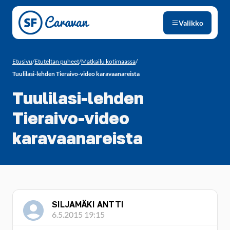
Siirry sivun sisältöön
Valikko
Etusivu
/
Etuteltan puheet
/
Matkailu kotimaassa
/
Tuulilasi-lehden Tieraivo-video karavaanareista
Tuulilasi-lehden
Tieraivo-video
karavaanareista
SILJAMÄKI ANTTI
6.5.2015 19:15