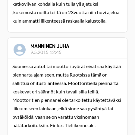
katkoviivan kohdalla kuin tulla yli ajetuksi
,kokemusta noilta teiltä on 23vuotta niin huvi ajelua
kuin ammatti liikenteessä raskaalla kalustolla.
MANNINEN JUHA
9.5.2015 12:45
Suomessa autot tai moottoripyörät eivät saa käyttää
piennarta ajamiseen, mutta Ruotsissa tämä on
sallittua ohitustilanteessa. Moottoritiellä piennarta
koskevat eri säännöt kuin tavallisilla teillä.
Moottoritien piennar ei ole tarkoitettu käytettäväksi
liikkumiseen lainkaan, eikä sinne saa pysähtyä tai
pysäköidä, vaan se on varattu yksinomaan
hätätarkoituksiin. Finlex: Tieliikennelaki.