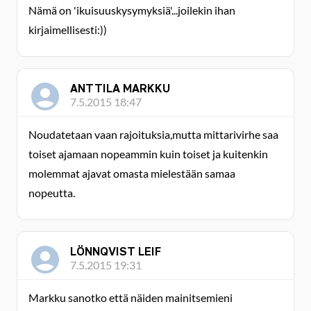
Nämä on 'ikuisuuskysymyksiä'...joilekin ihan
kirjaimellisesti:))
ANTTILA MARKKU
7.5.2015 18:47
Noudatetaan vaan rajoituksia,mutta mittarivirhe saa
toiset ajamaan nopeammin kuin toiset ja kuitenkin
molemmat ajavat omasta mielestään samaa
nopeutta.
LÖNNQVIST LEIF
7.5.2015 19:31
Markku sanotko että näiden mainitsemieni