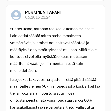
POKKINEN TAPANI
8.5.2015 21:24
Sundel Reino, mitähän radikaalia keinoa meinasit?
Lainlaatiat säätää miten parhaimmakseen
ymmärtävät ja ihmiset noudattavat sääntöjä ja
määräyksiä on ymmärryksensä mukaan. Mikä ei ole
kohtuus ei voi olla myöskää oikeus, mutta sen
määritelmä vaatii jo niin monta miestä kuin
mielipidettäkin.
Itse joskus takavuosina ajattelin, että pitäisi säätää
maanteille yleinen 90kmh nopeus joka koskisi kaikkia
tielläliikkujia, näin poistuisi suurin osa
ohitustarpeesta. Tätä voisi noudataa vaikka 80%
kanssakulkijoista ja se parantaisi tieturvallisuutta