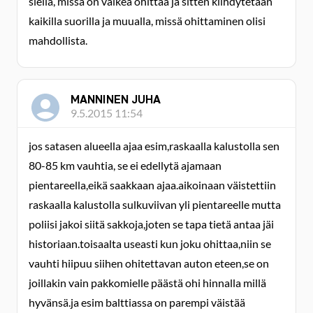
siellä, missä on vaikea ohittaa ja sitten kiihdytetään
kaikilla suorilla ja muualla, missä ohittaminen olisi
mahdollista.
MANNINEN JUHA
9.5.2015 11:54
jos satasen alueella ajaa esim,raskaalla kalustolla sen
80-85 km vauhtia, se ei edellytä ajamaan
pientareella,eikä saakkaan ajaa.aikoinaan väistettiin
raskaalla kalustolla sulkuviivan yli pientareelle mutta
poliisi jakoi siitä sakkoja,joten se tapa tietä antaa jäi
historiaan.toisaalta useasti kun joku ohittaa,niin se
vauhti hiipuu siihen ohitettavan auton eteen,se on
joillakin vain pakkomielle päästä ohi hinnalla millä
hyvänsä.ja esim balttiassa on parempi väistää