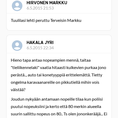
HIRVONEN MARKKU
6.5.2015 21:53
Tuulilasi lehti peruttu Terveisin Markku
HAKALA JYRI
6.5.2015 22:34
Hieno tapa antaa nopeampien mennä, taitaa
"tieliikennelaki" vaatia hitaasti kulkevien purkaa jono
perästä.., auto tai konetyyppiä erittelemättä. Tietty
ongelma karavaanareille on pikkutiellä mihin vois
väistää?
Joudun nykyään antamaan nopeille tilaa kun poliisi
puutui nopeuksiini ja kerto että 80 merkin alueella
suurin sallittu nopeus on 80.. Ts olen jononkerääjä... Ei