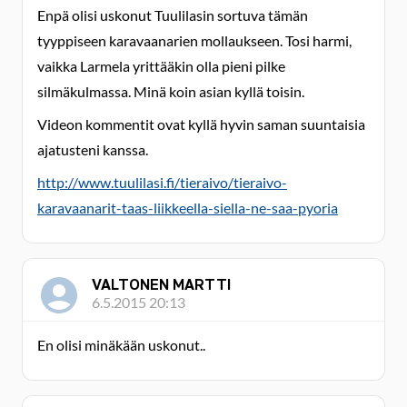
Enpä olisi uskonut Tuulilasin sortuva tämän
tyyppiseen karavaanarien mollaukseen. Tosi harmi,
vaikka Larmela yrittääkin olla pieni pilke
silmäkulmassa. Minä koin asian kyllä toisin.
Videon kommentit ovat kyllä hyvin saman suuntaisia
ajatusteni kanssa.
http://www.tuulilasi.fi/tieraivo/tieraivo-
karavaanarit-taas-liikkeella-siella-ne-saa-pyoria
VALTONEN MARTTI
6.5.2015 20:13
En olisi minäkään uskonut..