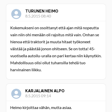
TURUNEN HEIMO
8.5.2015 08:40
Kokemukseni on osoittanyt että ajan mitä nopeutta
vain niin ohi menään oli rajoitus mitä vain. Onhan se
hienoa että traktorit ja muuta hitaat työkoneet
väistää ja päästää jonon ohitseen. Se on totta! 45-
vuotisella autoilu-uralla on pari kertaa niin käynytkin.
Mahdollisuus olisi ollut tuhansilla tehdä tuo
harvinainen liikku.
KARJALAINEN ALPO
8.5.2015 09:14
Heimo kirjoittaa vähän, mutta asiaa.