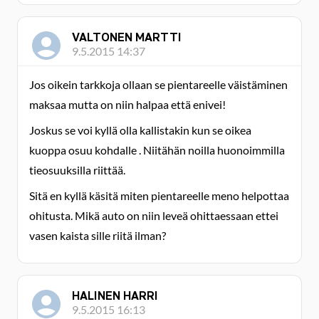
VALTONEN MARTTI
9.5.2015 14:37
Jos oikein tarkkoja ollaan se pientareelle väistäminen
maksaa mutta on niin halpaa että enivei!
Joskus se voi kyllä olla kallistakin kun se oikea
kuoppa osuu kohdalle . Niitähän noilla huonoimmilla
tieosuuksilla riittää.
Sitä en kyllä käsitä miten pientareelle meno helpottaa
ohitusta. Mikä auto on niin leveä ohittaessaan ettei
vasen kaista sille riitä ilman?
HALINEN HARRI
9.5.2015 16:13