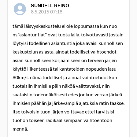
SUNDELL REINO
8.5.2015 07:18
tämä iäisyyskeskustelu ei ole loppumassa kun nuo
ns."asiantuntiat" ovat tuota lajia. toivottavasti jostain
löytyisi todellinen asiantuntia joka avaisi kunnollisen
keskustelun asiasta. ainoat todelliset vaihtoehdot
asian kunnolliseen korjaamiseen on terveen järjen
käyttö liikenteessä tai kantateiden nopeuden lasu
80km/t. nämä todelliset ja ainoat vaihtoehdot kun
tuotaisiin ihmisille päin näköä valittavaksi, niin
saataisiin todennäköisesti edes jonkun verran järkeä
ihmisien päähän ja järkevämpiä ajatuksia ratin taakse.
itse toivoisin tuon järjen voittavae ettei tarvitsisi
tuohon toiseen radikaalisempaan vaihtoehtoon
mennä.