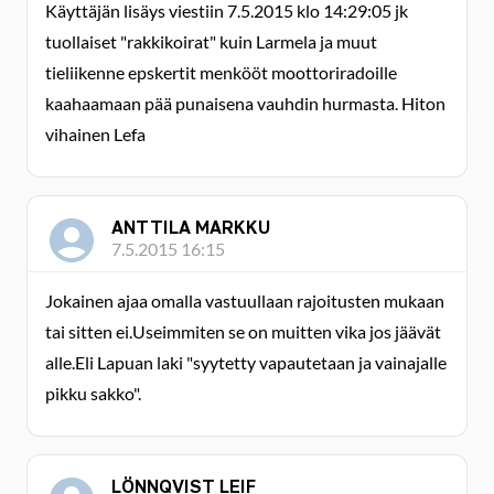
Käyttäjän lisäys viestiin 7.5.2015 klo 14:29:05 jk
tuollaiset "rakkikoirat" kuin Larmela ja muut
tieliikenne epskertit menkööt moottoriradoille
kaahaamaan pää punaisena vauhdin hurmasta. Hiton
vihainen Lefa
ANTTILA MARKKU
7.5.2015 16:15
Jokainen ajaa omalla vastuullaan rajoitusten mukaan
tai sitten ei.Useimmiten se on muitten vika jos jäävät
alle.Eli Lapuan laki "syytetty vapautetaan ja vainajalle
pikku sakko".
LÖNNQVIST LEIF