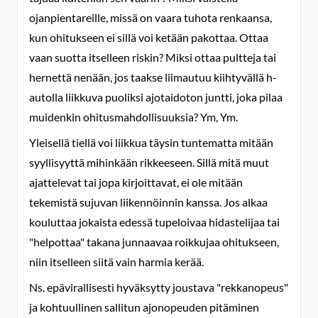
ojanpientareille, missä on vaara tuhota renkaansa,
kun ohitukseen ei sillä voi ketään pakottaa. Ottaa
vaan suotta itselleen riskin? Miksi ottaa pultteja tai
hernettä nenään, jos taakse liimautuu kiihtyvällä h-
autolla liikkuva puoliksi ajotaidoton juntti, joka pilaa
muidenkin ohitusmahdollisuuksia? Ym, Ym.
Yleisellä tiellä voi liikkua täysin tuntematta mitään
syyllisyyttä mihinkään rikkeeseen. Sillä mitä muut
ajattelevat tai jopa kirjoittavat, ei ole mitään
tekemistä sujuvan liikennöinnin kanssa. Jos alkaa
kouluttaa jokaista edessä tupeloivaa hidastelijaa tai
"helpottaa" takana junnaavaa roikkujaa ohitukseen,
niin itselleen siitä vain harmia kerää.
Ns. epävirallisesti hyväksytty joustava "rekkanopeus"
ja kohtuullinen sallitun ajonopeuden pitäminen