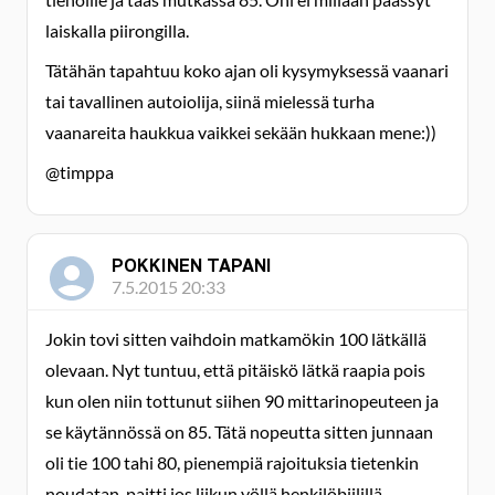
laiskalla piirongilla.
Tätähän tapahtuu koko ajan oli kysymyksessä vaanari
tai tavallinen autoiolija, siinä mielessä turha
vaanareita haukkua vaikkei sekään hukkaan mene:))
@timppa
POKKINEN TAPANI
7.5.2015 20:33
Jokin tovi sitten vaihdoin matkamökin 100 lätkällä
olevaan. Nyt tuntuu, että pitäiskö lätkä raapia pois
kun olen niin tottunut siihen 90 mittarinopeuteen ja
se käytännössä on 85. Tätä nopeutta sitten junnaan
oli tie 100 tahi 80, pienempiä rajoituksia tietenkin
noudatan, paitti jos liikun yöllä henkilöbiilillä