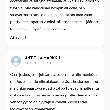
edettäisiin vaunuyhdistelmällä vaikka 130 kilometrin
tuntivauhtia kahdeksan kympin alueella, niin
satavarmasti olisi joku änkeämässä ohi ihan vaan
pinttyneen tapansa vuoksi tai lapsen asteelle jääneen
uhmakkaan näyttämisen vuoksi...
Allu vaari
ANTTILA MARKKU
10.5.2015 11:30
Olen joskus jo kirjoittanut:Jos on kiire niin menkööt
ohi.Jos ei mahdu niin ajakoot perässä koska perille on
minunkin päästävä eivätkä takaa tulevat minulle siitä
maksa että minun reisuni menee pilalle olemattomien
väistöpyyntöjen pyytäjien kohellukseen.Lefan
kysymystä en ymmärtänyt.