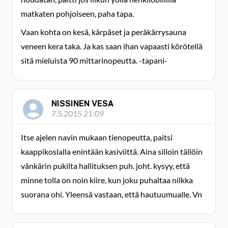
matkaten pohjoiseen, paha tapa.
Vaan kohta on kesä, kärpäset ja peräkärrysauna
veneen kera taka. Ja kas saan ihan vapaasti körötellä
sitä mieluista 90 mittarinopeutta. -tapani-
NISSINEN VESA
7.5.2015 21:09
Itse ajelen navin mukaan tienopeutta, paitsi
kaappikoslalla enintään kasiviittä. Aina silloin tällöin
vänkärin pukilta hallituksen puh. joht. kysyy, että
minne tolla on noin kiire, kun joku puhaltaa nilkka
suorana ohi. Yleensä vastaan, että hautuumualle. Vn