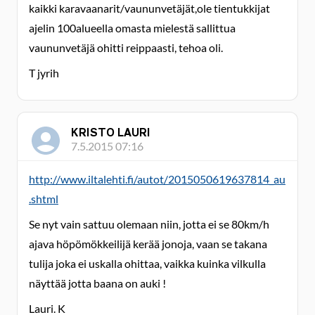
kaikki karavaanarit/vaununvetäjät,ole tientukkijat
ajelin 100alueella omasta mielestä sallittua
vaununvetäjä ohitti reippaasti, tehoa oli.
T jyrih
KRISTO LAURI
7.5.2015 07:16
http://www.iltalehti.fi/autot/2015050619637814_au
.shtml
Se nyt vain sattuu olemaan niin, jotta ei se 80km/h
ajava höpömökkeilijä kerää jonoja, vaan se takana
tulija joka ei uskalla ohittaa, vaikka kuinka vilkulla
näyttää jotta baana on auki !
Lauri. K