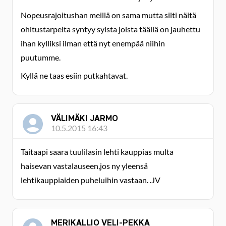
Nopeusrajoitushan meillä on sama mutta silti näitä
ohitustarpeita syntyy syista joista täällä on jauhettu
ihan kylliksi ilman että nyt enempää niihin
puutumme.
Kyllä ne taas esiin putkahtavat.
VÄLIMÄKI JARMO
10.5.2015 16:43
Taitaapi saara tuulilasin lehti kauppias multa
haisevan vastalauseen,jos ny yleensä
lehtikauppiaiden puheluihin vastaan. .JV
MERIKALLIO VELI-PEKKA