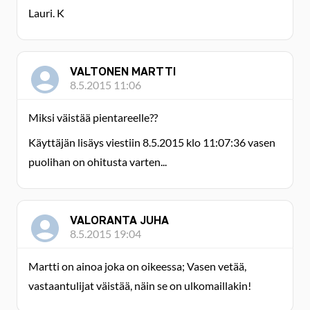
Lauri. K
VALTONEN MARTTI
8.5.2015 11:06
Miksi väistää pientareelle??
Käyttäjän lisäys viestiin 8.5.2015 klo 11:07:36 vasen
puolihan on ohitusta varten...
VALORANTA JUHA
8.5.2015 19:04
Martti on ainoa joka on oikeessa; Vasen vetää,
vastaantulijat väistää, näin se on ulkomaillakin!