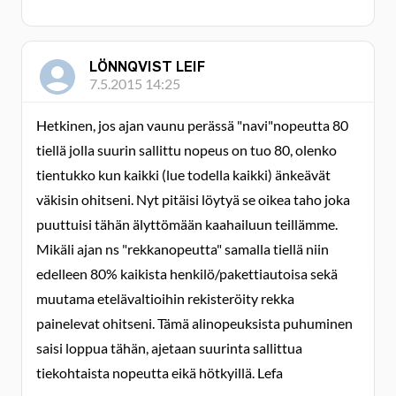
LÖNNQVIST LEIF
7.5.2015 14:25
Hetkinen, jos ajan vaunu perässä "navi"nopeutta 80
tiellä jolla suurin sallittu nopeus on tuo 80, olenko
tientukko kun kaikki (lue todella kaikki) änkeävät
väkisin ohitseni. Nyt pitäisi löytyä se oikea taho joka
puuttuisi tähän älyttömään kaahailuun teillämme.
Mikäli ajan ns "rekkanopeutta" samalla tiellä niin
edelleen 80% kaikista henkilö/pakettiautoisa sekä
muutama etelävaltioihin rekisteröity rekka
painelevat ohitseni. Tämä alinopeuksista puhuminen
saisi loppua tähän, ajetaan suurinta sallittua
tiekohtaista nopeutta eikä hötkyillä. Lefa