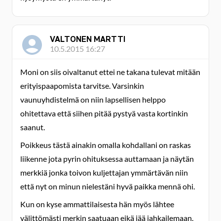
VALTONEN MARTTI
10.5.2015 16:27
Moni on siis oivaltanut ettei ne takana tulevat mitään
erityispaapomista tarvitse. Varsinkin
vaunuyhdistelmä on niin lapsellisen helppo
ohitettava että siihen pitää pystyä vasta kortinkin
saanut.
Poikkeus tästä ainakin omalla kohdallani on raskas
liikenne jota pyrin ohituksessa auttamaan ja näytän
merkkiä jonka toivon kuljettajan ymmärtävän niin
että nyt on minun nielestäni hyvä paikka mennä ohi.
Kun on kyse ammattilaisesta hän myös lähtee
välittömästi merkin saatuaan eikä jää jahkailemaan.