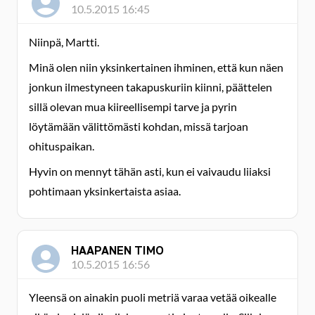
10.5.2015 16:45
Niinpä, Martti.
Minä olen niin yksinkertainen ihminen, että kun näen
jonkun ilmestyneen takapuskuriin kiinni, päättelen
sillä olevan mua kiireellisempi tarve ja pyrin
löytämään välittömästi kohdan, missä tarjoan
ohituspaikan.
Hyvin on mennyt tähän asti, kun ei vaivaudu liiaksi
pohtimaan yksinkertaista asiaa.
HAAPANEN TIMO
10.5.2015 16:56
Yleensä on ainakin puoli metriä varaa vetää oikealle