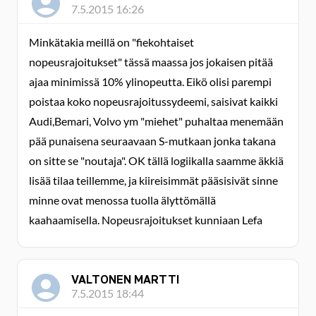
7.5.2015 16:26
Minkätakia meillä on "fiekohtaiset
nopeusrajoitukset" tässä maassa jos jokaisen pitää
ajaa minimissä 10% ylinopeutta. Eikö olisi parempi
poistaa koko nopeusrajoitussydeemi, saisivat kaikki
Audi,Bemari, Volvo ym "miehet" puhaltaa menemään
pää punaisena seuraavaan S-mutkaan jonka takana
on sitte se "noutaja". OK tällä logiikalla saamme äkkiä
lisää tilaa teillemme, ja kiireisimmät pääsisivät sinne
minne ovat menossa tuolla älyttömällä
kaahaamisella. Nopeusrajoitukset kunniaan Lefa
VALTONEN MARTTI
7.5.2015 18:44