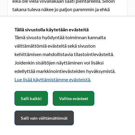
eikä ole vielä viivallakaan saati pientareella. Silloin
takana tuleva näkee jo paljon paremmin ja ehkä
lähtee ohittamaan eikä jonoa ala kerääntymään.
Asenteissa on vikaa tientukoilla.
Tällä sivustolla käytetään evästeitä
Tämä sivusto hyödyntää toiminnan kannalta
@timppa
välttämättömiä evästeitä sekä sivuston
kehittämisen mahdollistavia tilastointievästeitä.
Joidenkin sisältöjen näyttäminen voi lisäksi
VÄLIMÄKI JARMO
10.5.2015 17:13
edellyttää markkinointievästeiden hyväksymistä.
Lue lisää käyttämistämme evästeistä.​​​​​​
Vaan miksi se kestää toisilla niin kauan,eilen tulin
keskiseltä ja ennen peräseinäjokea pitkä suora auto
Salli kaikki
Valitse evästeet
roikkui takana mulla n.100 mittaris,sitte ku tuli se
keltanen viiva niin toki siinä piti vasta lähtee ohi,että
Salli vain välttämättömät
kun järki ja kyr.. seisoo yhtäaikaa tuloo tommosia. .JV