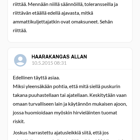
riittää. Mennään niillä säännöillä, toleransseilla ja
riittävän etäällä edellä ajavasta, mitkä
ammattikuljettajatkin ovat omaksuneet. Sehän
riittää.
HAARAKANGAS ALLAN
10.5.2015 08:31
Edellinen täyttä asiaa.
Miksi yleensäkään pohtia, että mitä siellä puskurin
takana puuhastellaan tai ajatellaan. Keskitytään vaan
omaan turvalliseen lain ja käytännön mukaisen ajoon,
jossa huomioidaan myöskin hirvieläinten tuomat
riskit.
Joskus harrastettu ajatusleikkiä siitä, että jos