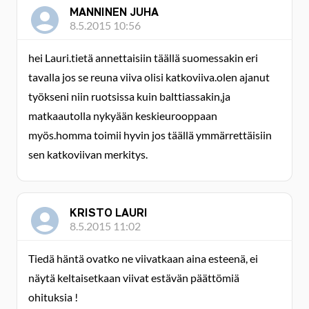
MANNINEN JUHA
8.5.2015 10:56
hei Lauri.tietä annettaisiin täällä suomessakin eri
tavalla jos se reuna viiva olisi katkoviiva.olen ajanut
työkseni niin ruotsissa kuin balttiassakin,ja
matkaautolla nykyään keskieurooppaan
myös.homma toimii hyvin jos täällä ymmärrettäisiin
sen katkoviivan merkitys.
KRISTO LAURI
8.5.2015 11:02
Tiedä häntä ovatko ne viivatkaan aina esteenä, ei
näytä keltaisetkaan viivat estävän päättömiä
ohituksia !