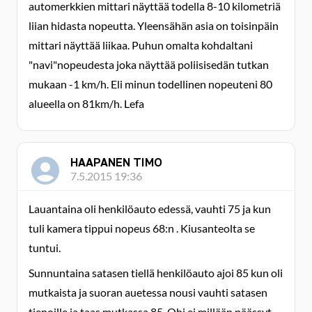
automerkkien mittari näyttää todella 8-10 kilometriä
liian hidasta nopeutta. Yleensähän asia on toisinpäin
mittari näyttää liikaa. Puhun omalta kohdaltani
"navi"nopeudesta joka näyttää poliisisedän tutkan
mukaan -1 km/h. Eli minun todellinen nopeuteni 80
alueella on 81km/h. Lefa
HAAPANEN TIMO
7.5.2015 19:36
Lauantaina oli henkilöauto edessä, vauhti 75 ja kun
tuli kamera tippui nopeus 68:n . Kiusanteolta se
tuntui.
Sunnuntaina satasen tiellä henkilöauto ajoi 85 kun oli
mutkaista ja suoran auetessa nousi vauhti satasen
tienoille ja taas mutkassa 85. Ohi ei millään päässyt