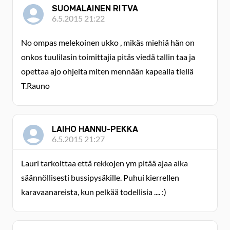
SUOMALAINEN RITVA
6.5.2015 21:22
No ompas melekoinen ukko , mikäs miehiä hän on
onkos tuulilasin toimittajia pitäs viedä tallin taa ja
opettaa ajo ohjeita miten mennään kapealla tiellä
T.Rauno
LAIHO HANNU-PEKKA
6.5.2015 21:27
Lauri tarkoittaa että rekkojen ym pitää ajaa aika
säännöllisesti bussipysäkille. Puhui kierrellen
karavaanareista, kun pelkää todellisia .... :)