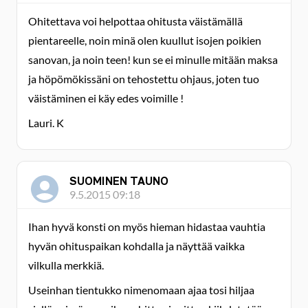
Ohitettava voi helpottaa ohitusta väistämällä
pientareelle, noin minä olen kuullut isojen poikien
sanovan, ja noin teen! kun se ei minulle mitään maksa
ja höpömökissäni on tehostettu ohjaus, joten tuo
väistäminen ei käy edes voimille !
Lauri. K
SUOMINEN TAUNO
9.5.2015 09:18
Ihan hyvä konsti on myös hieman hidastaa vauhtia
hyvän ohituspaikan kohdalla ja näyttää vaikka
vilkulla merkkiä.
Useinhan tientukko nimenomaan ajaa tosi hiljaa