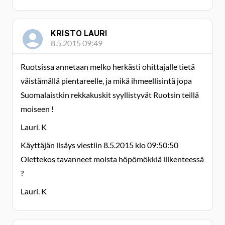
KRISTO LAURI
8.5.2015 09:49
Ruotsissa annetaan melko herkästi ohittajalle tietä
väistämällä pientareelle, ja mikä ihmeellisintä jopa
Suomalaistkin rekkakuskit syyllistyvät Ruotsin teillä
moiseen !
Lauri. K
Käyttäjän lisäys viestiin 8.5.2015 klo 09:50:50
Olettekos tavanneet moista höpömökkiä liikenteessä
?
Lauri. K