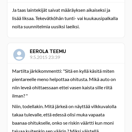
Ja taas laintekijät saivat määräyksen aikaiseksi ja
lisää liksaa. Tekevätköhän tunti- vai kuukausipalkalla
noita suunnitelmia uusiksi laeiksi.
EEROLA TEEMU
9.5.2015 23:39
Martilta järkikommentti: "Sitä en kyllä käsitä miten
pientareelle meno helpottaa ohitusta. Mikä auto on
niin leveä ohittaessaan ettei vasen kaista sille riitä
ilman? "
Niin, todellakin. Mitä järkeä on näyttää vilkkuvalolla
takaa tulevalle, että edessä olisi muka vapaata
baanaa ohitukselle, onko se riskin väärtti kun moni
tajuaa kuitenkin sen väärin ? Miksi väistellä