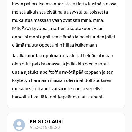
hyvin paljon. Iso osa nuorista ja tietty kusipäisin osa
meistä aikuisista eivät halua syystä tai toissesta
mukautua massaan vaan ovat sitä minä, minä,
MINÄÄÄ tyyppiä ja se heille suotakoon. Vaan
onneksi moni oppii sen elämän lainalaisuuden jollei
elämä muuta oppeta niin hiljaa kulkemaan
Ja aika montaa oppimatontakin tai heidän uhriaan
olen ollut paikkaamassa ja joillekkin olen pannut
uusia ajatuksia selftoffin myötä pääkoppaan ja sen
käytetyn harmaan massan olen mahdollisuuksien
mukaan sijoittanut vatsaonteloon ja vedellyt
harvoilla tikeillä kiinni. kepeät mullat. -tapani-
KRISTO LAURI
9.5.2015 08:32