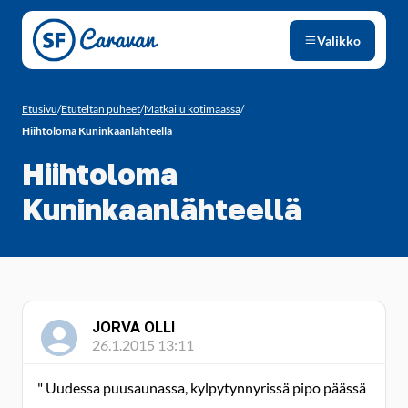
Siirry sivun sisältöön
Valikko
Etusivu
/
Etuteltan puheet
/
Matkailu kotimaassa
/
Hiihtoloma Kuninkaanlähteellä
Hiihtoloma
Kuninkaanlähteellä
JORVA OLLI
26.1.2015 13:11
" Uudessa puusaunassa, kylpytynnyrissä pipo päässä