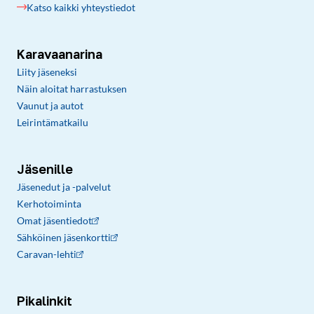
Katso kaikki yhteystiedot
Karavaanarina
Liity jäseneksi
Näin aloitat harrastuksen
Vaunut ja autot
Leirintämatkailu
Jäsenille
Jäsenedut ja -palvelut
Kerhotoiminta
Omat jäsentiedot
Sähköinen jäsenkortti
Caravan-lehti
Pikalinkit