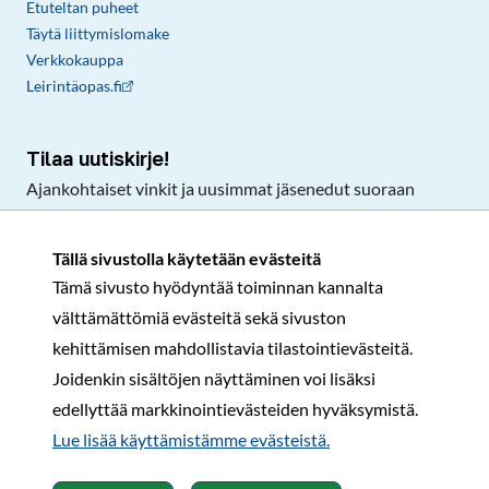
Etuteltan puheet
Täytä liittymislomake
Verkkokauppa
Leirintäopas.fi
Tilaa uutiskirje!
Ajankohtaiset vinkit ja uusimmat jäsenedut suoraan
sähköpostiisi.
Tällä sivustolla käytetään evästeitä
Tämä sivusto hyödyntää toiminnan kannalta
Tilaa
välttämättömiä evästeitä sekä sivuston
Facebook
Instagram
LinkedIn
YouTube
TikTok
kehittämisen mahdollistavia tilastointievästeitä.
Joidenkin sisältöjen näyttäminen voi lisäksi
edellyttää markkinointievästeiden hyväksymistä.
Rekisteri- ja tietosuojaseloste
Sopimusehdot
Lue lisää käyttämistämme evästeistä.​​​​​​
© Karavaanarit 2026