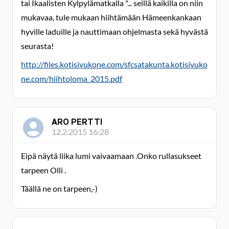
tai Ikaalisten Kylpylämatkalla "... seillä kaikilla on niin
mukavaa, tule mukaan hiihtämään Hämeenkankaan
hyville laduille ja nauttimaan ohjelmasta sekä hyvästä
seurasta!
http://files.kotisivukone.com/sfcsatakunta.kotisivuko
ne.com/hiihtoloma_2015.pdf
ARO PERTTI
12.2.2015 16:28
Eipä näytä liika lumi vaivaamaan .Onko rullasukseet
tarpeen Olli .
Täällä ne on tarpeen,-)