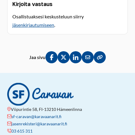
Kirjoita vastaus
Osallistuaksesi keskusteluun siirry
jäsenkirjautumiseen
.
Jaa sivu
Jaa Facebookissa
Jaa Twitterissä
Jaa LinkedInissä
Jaa sähköpostitse
Kopioi linkki lei
Viipurintie 58, FI-13210 Hämeenlinna
sf-caravan@karavaanarit.fi
jasenrekisteri@karavaanarit.fi
03 615 311