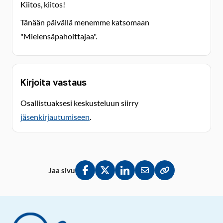
Kiitos, kiitos!
Tänään päivällä menemme katsomaan
"Mielensäpahoittajaa".
Kirjoita vastaus
Osallistuaksesi keskusteluun siirry
jäsenkirjautumiseen
.
Jaa sivu
Jaa Facebookissa
Jaa Twitterissä
Jaa LinkedInissä
Jaa sähköpostitse
Kopioi linkki lei