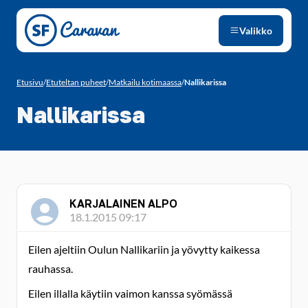
Siirry sivun sisältöön
Valikko
Etusivu
/
Etuteltan puheet
/
Matkailu kotimaassa
/
Nallikarissa
Nallikarissa
KARJALAINEN ALPO
18.1.2015 09:17
Eilen ajeltiin Oulun Nallikariin ja yövytty kaikessa
rauhassa.
Eilen illalla käytiin vaimon kanssa syömässä