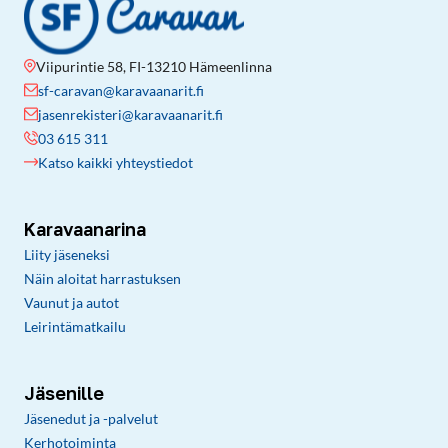
Viipurintie 58, FI-13210 Hämeenlinna
sf-caravan@karavaanarit.fi
jasenrekisteri@karavaanarit.fi
03 615 311
Katso kaikki yhteystiedot
Karavaanarina
Liity jäseneksi
Näin aloitat harrastuksen
Vaunut ja autot
Leirintämatkailu
Jäsenille
Jäsenedut ja -palvelut
Kerhotoiminta