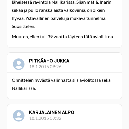
läheisessä ravintola Nallikarissa. Siian mätiä, Inarin
siikaa ja pullo ranskalaista valkoviiniä, oli oikein
hyvää. Ystävällinen palvelu ja mukava tunnelma.
Suosittelen.
Muuten, eilen tuli 39 vuotta täyteen tätä avioliittoa.
PITKÄAHO JUKKA
18.1.2015 09:26
Onnittelen hyvästä valinnasta,siis aviolitossa sekä
Nallikarissa.
KARJALAINEN ALPO
18.1.2015 09:32