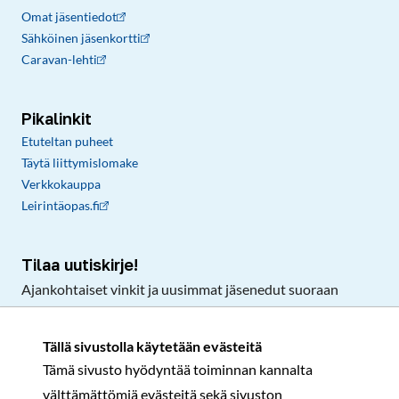
Omat jäsentiedot
Sähköinen jäsenkortti
Caravan-lehti
Pikalinkit
Etuteltan puheet
Täytä liittymislomake
Verkkokauppa
Leirintäopas.fi
Tilaa uutiskirje!
Ajankohtaiset vinkit ja uusimmat jäsenedut suoraan
sähköpostiisi.
Tällä sivustolla käytetään evästeitä
Tämä sivusto hyödyntää toiminnan kannalta
Tilaa
välttämättömiä evästeitä sekä sivuston