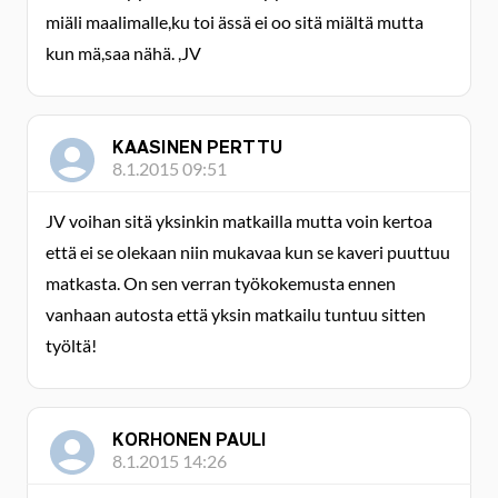
miäli maalimalle,ku toi ässä ei oo sitä miältä mutta
kun mä,saa nähä. ,JV
KAASINEN PERTTU
8.1.2015 09:51
JV voihan sitä yksinkin matkailla mutta voin kertoa
että ei se olekaan niin mukavaa kun se kaveri puuttuu
matkasta. On sen verran työkokemusta ennen
vanhaan autosta että yksin matkailu tuntuu sitten
työltä!
KORHONEN PAULI
8.1.2015 14:26