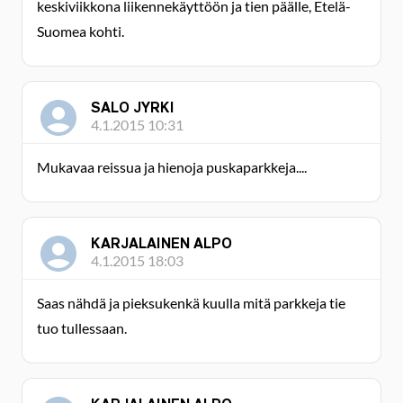
keskiviikkona liikennekäyttöön ja tien päälle, Etelä-
Suomea kohti.
SALO JYRKI
4.1.2015 10:31
Mukavaa reissua ja hienoja puskaparkkeja....
KARJALAINEN ALPO
4.1.2015 18:03
Saas nähdä ja pieksukenkä kuulla mitä parkkeja tie
tuo tullessaan.