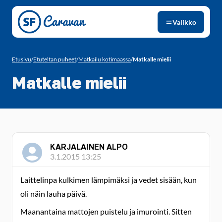
Siirry sivun sisältöön
Valikko
Etusivu
/
Etuteltan puheet
/
Matkailu kotimaassa
/
Matkalle mielii
Matkalle mielii
KARJALAINEN ALPO
3.1.2015 13:25
Laittelinpa kulkimen lämpimäksi ja vedet sisään, kun
oli näin lauha päivä.
Maanantaina mattojen puistelu ja imurointi. Sitten