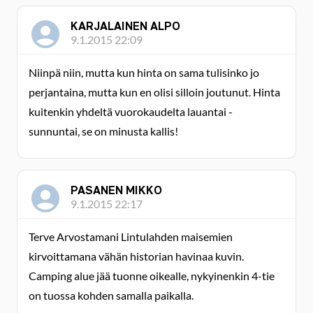
KARJALAINEN ALPO
9.1.2015 22:09
Niinpä niin, mutta kun hinta on sama tulisinko jo
perjantaina, mutta kun en olisi silloin joutunut. Hinta
kuitenkin yhdeltä vuorokaudelta lauantai -
sunnuntai, se on minusta kallis!
PASANEN MIKKO
9.1.2015 22:17
Terve Arvostamani Lintulahden maisemien
kirvoittamana vähän historian havinaa kuvin.
Camping alue jää tuonne oikealle, nykyinenkin 4-tie
on tuossa kohden samalla paikalla.