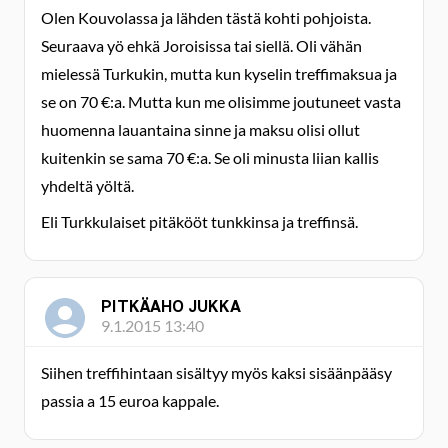
Olen Kouvolassa ja lähden tästä kohti pohjoista.
Seuraava yö ehkä Joroisissa tai siellä. Oli vähän
mielessä Turkukin, mutta kun kyselin treffimaksua ja
se on 70 €:a. Mutta kun me olisimme joutuneet vasta
huomenna lauantaina sinne ja maksu olisi ollut
kuitenkin se sama 70 €:a. Se oli minusta liian kallis
yhdeltä yöltä.
Eli Turkkulaiset pitäkööt tunkkinsa ja treffinsä.
PITKÄAHO JUKKA
9.1.2015 13:40
Siihen treffihintaan sisältyy myös kaksi sisäänpääsy
passia a 15 euroa kappale.