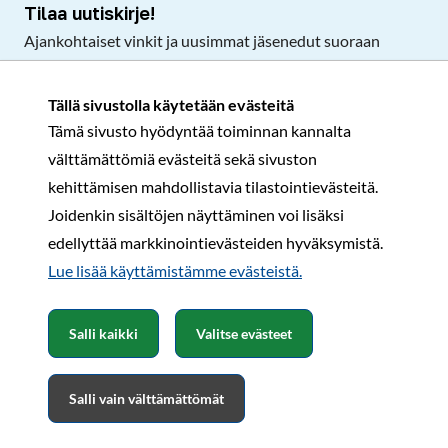
Tilaa uutiskirje!
Ajankohtaiset vinkit ja uusimmat jäsenedut suoraan
sähköpostiisi.
Tällä sivustolla käytetään evästeitä
Tämä sivusto hyödyntää toiminnan kannalta
Tilaa
välttämättömiä evästeitä sekä sivuston
Facebook
Instagram
LinkedIn
YouTube
TikTok
kehittämisen mahdollistavia tilastointievästeitä.
Joidenkin sisältöjen näyttäminen voi lisäksi
edellyttää markkinointievästeiden hyväksymistä.
Rekisteri- ja tietosuojaseloste
Sopimusehdot
Lue lisää käyttämistämme evästeistä.​​​​​​
© Karavaanarit 2026
Salli kaikki
Valitse evästeet
Salli vain välttämättömät