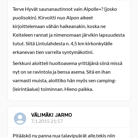
Terve Hyvät saunanautinnot vain Alpolle+? (josko
puolisokin). Kirvoitti nuo Alpon aikeet
kirjoittelemaan vähän haikeanakin, koska ne
Keiteleen rannat ja nimenomaan järvikin lapsuudesta
tutut. Siitä Lintulahdesta n. 4,5 km kirkonkylälle
erkanevan tien varrella syntymäkotini.
Serkkuni aloitteli huoltoasema yrittäjänä siinä missä
nyt on se ravintola ja bensa asema. Sitä en ihan
varmasti muista, aloittiko hän myös sen camping-
(leirintäalue) toiminnan. Hieno paikka.
VÄLIMÄKI JARMO
7.1.2015 21:57
Pitääskö ny panna nua talavipyärät alle.tekis niin