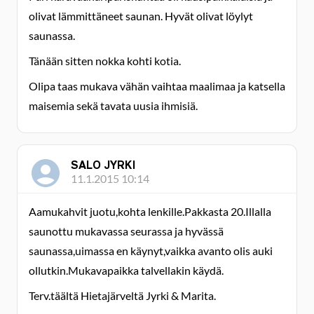
olivat lämmittäneet saunan. Hyvät olivat löylyt
saunassa.
Tänään sitten nokka kohti kotia.
Olipa taas mukava vähän vaihtaa maalimaa ja katsella
maisemia sekä tavata uusia ihmisiä.
SALO JYRKI
11.1.2015 10:14
Aamukahvit juotu,kohta lenkille.Pakkasta 20.Illalla
saunottu mukavassa seurassa ja hyvässä
saunassa,uimassa en käynyt,vaikka avanto olis auki
ollutkin.Mukavapaikka talvellakin käydä.
Terv.täältä Hietajärveltä Jyrki & Marita.