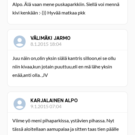
Alpo. Älä vaan mene puskaparkkiin. Siellä voi mennä
kivi kenkään :-))) Hyvää matkaa pkk
VÄLIMÄKI JARMO
8.1.2015 18:04
Juu näin on,olin yksin siälä kantris silloon,ei se ollu
niin kivaa,kun jotain puuttuu,eli en mä lähe yksin
enää,anti olla. ,JV
KARJALAINEN ALPO
9.1.2015 07:04
Viime yö meni pihaparkissa, ystävien pihassa. Nyt
tässä aloitellaan aamupalaa ja sitten taas tien päälle