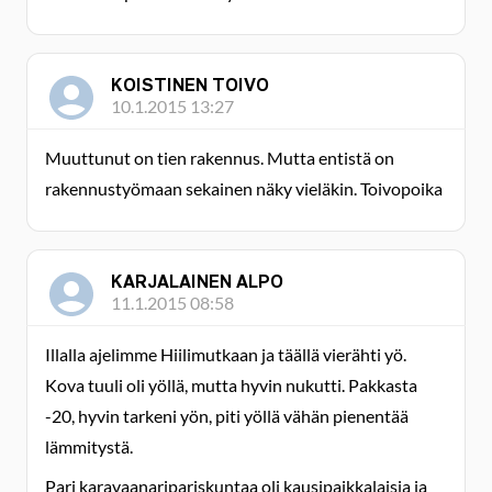
KOISTINEN TOIVO
10.1.2015 13:27
Muuttunut on tien rakennus. Mutta entistä on
rakennustyömaan sekainen näky vieläkin. Toivopoika
KARJALAINEN ALPO
11.1.2015 08:58
Illalla ajelimme Hiilimutkaan ja täällä vierähti yö.
Kova tuuli oli yöllä, mutta hyvin nukutti. Pakkasta
-20, hyvin tarkeni yön, piti yöllä vähän pienentää
lämmitystä.
Pari karavaanaripariskuntaa oli kausipaikkalaisia ja