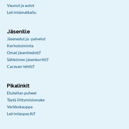
Vaunut ja autot
Leirintämatkailu
Jäsenille
Jäsenedut ja -palvelut
Kerhotoiminta
Omat jäsentiedot
Sähköinen jäsenkortti
Caravan-lehti
Pikalinkit
Etuteltan puheet
Täytä liittymislomake
Verkkokauppa
Leirintäopas.fi