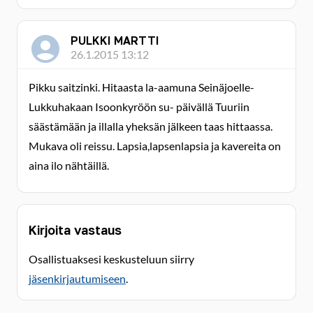
PULKKI MARTTI
26.1.2015 13:12
Pikku saitzinki. Hitaasta la-aamuna Seinäjoelle-
Lukkuhakaan Isoonkyröön su- päivällä Tuuriin
säästämään ja illalla yheksän jälkeen taas hittaassa.
Mukava oli reissu. Lapsia,lapsenlapsia ja kavereita on
aina ilo nähtäillä.
Kirjoita vastaus
Osallistuaksesi keskusteluun siirry
jäsenkirjautumiseen
.