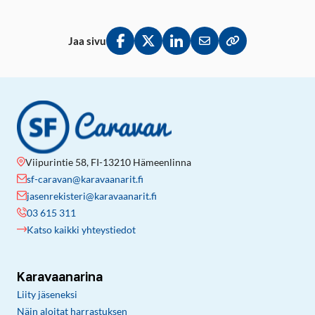
Jaa sivu
Jaa Facebookissa
Jaa Twitterissä
Jaa LinkedInissä
Jaa sähköpostitse
Kopioi linkki lei
Viipurintie 58, FI-13210 Hämeenlinna
sf-caravan@karavaanarit.fi
jasenrekisteri@karavaanarit.fi
03 615 311
Katso kaikki yhteystiedot
Karavaanarina
Liity jäseneksi
Näin aloitat harrastuksen