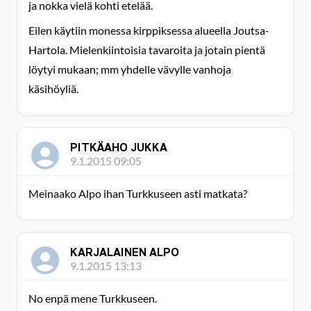
ja nokka vielä kohti etelää.
Eilen käytiin monessa kirppiksessa alueella Joutsa-
Hartola. Mielenkiintoisia tavaroita ja jotain pientä
löytyi mukaan; mm yhdelle vävylle vanhoja
käsihöyliä.
PITKÄAHO JUKKA
9.1.2015 09:05
Meinaako Alpo ihan Turkkuseen asti matkata?
KARJALAINEN ALPO
9.1.2015 13:13
No enpä mene Turkkuseen.