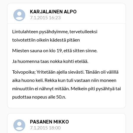
KARJALAINEN ALPO
7.1.2015 16:23
Lintulahteen pysähdyimme, tervetulleeksi
toivotettiin oikein kädestä pitäen
Miesten sauna on klo 19, että sitten sinne.
Ja huomenna taas nokka kohti etelää.
Toivopoika; Yritetään ajella sievästi. Tänään oli välillä
aika huono keli. Rekka kun tuli vastaan niin moneen
minuuttiin ei nähnyt mitään. Melkein piti pysähtyä tai
pudottaa nopeus alle 50.n.
PASANEN MIKKO
7.1.2015 18:00