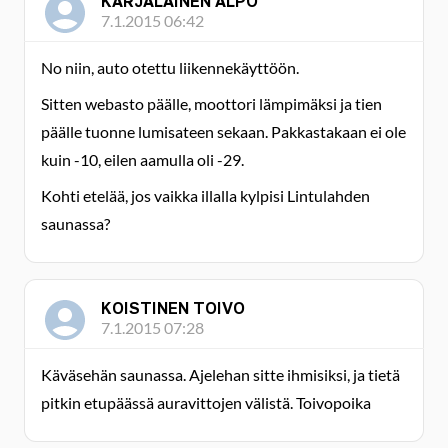
KARJALAINEN ALPO
7.1.2015 06:42
No niin, auto otettu liikennekäyttöön.
Sitten webasto päälle, moottori lämpimäksi ja tien
päälle tuonne lumisateen sekaan. Pakkastakaan ei ole
kuin -10, eilen aamulla oli -29.
Kohti etelää, jos vaikka illalla kylpisi Lintulahden
saunassa?
KOISTINEN TOIVO
7.1.2015 07:28
Käväsehän saunassa. Ajelehan sitte ihmisiksi, ja tietä
pitkin etupäässä auravittojen välistä. Toivopoika