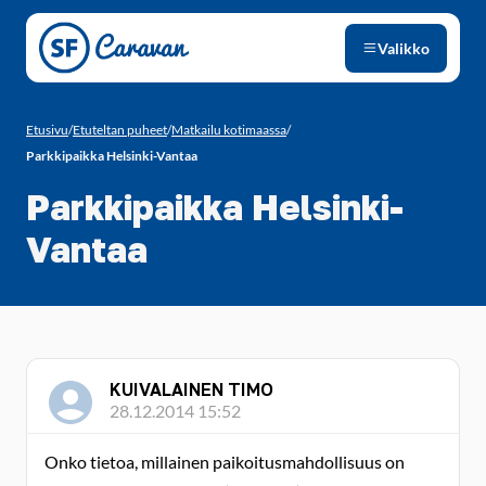
Siirry sivun sisältöön
Valikko
Etusivu
/
Etuteltan puheet
/
Matkailu kotimaassa
/
Parkkipaikka Helsinki-Vantaa
Parkkipaikka Helsinki-
Vantaa
KUIVALAINEN TIMO
28.12.2014 15:52
Onko tietoa, millainen paikoitusmahdollisuus on