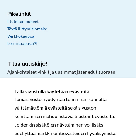
Pikalinkit
Etuteltan puheet
Täytä liittymislomake
Verkkokauppa
Leirintäopas.fi
Tilaa uutiskirje!
Ajankohtaiset vinkit ja uusimmat jäsenedut suoraan
sähköpostiisi.
Tällä sivustolla käytetään evästeitä
Tämä sivusto hyödyntää toiminnan kannalta
Tilaa
välttämättömiä evästeitä sekä sivuston
Facebook
Instagram
LinkedIn
YouTube
TikTok
kehittämisen mahdollistavia tilastointievästeitä.
Joidenkin sisältöjen näyttäminen voi lisäksi
edellyttää markkinointievästeiden hyväksymistä.