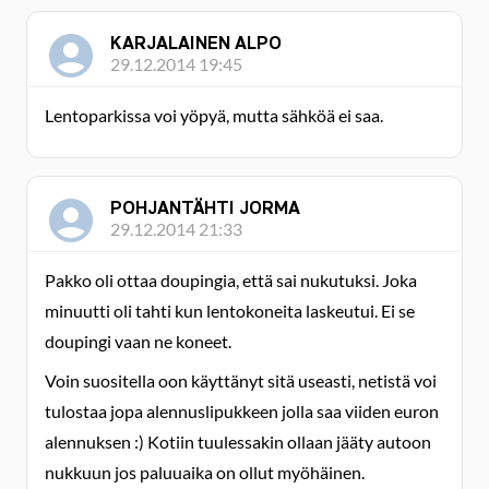
KARJALAINEN ALPO
29.12.2014 19:45
Lentoparkissa voi yöpyä, mutta sähköä ei saa.
POHJANTÄHTI JORMA
29.12.2014 21:33
Pakko oli ottaa doupingia, että sai nukutuksi. Joka
minuutti oli tahti kun lentokoneita laskeutui. Ei se
doupingi vaan ne koneet.
Voin suositella oon käyttänyt sitä useasti, netistä voi
tulostaa jopa alennuslipukkeen jolla saa viiden euron
alennuksen :) Kotiin tuulessakin ollaan jääty autoon
nukkuun jos paluuaika on ollut myöhäinen.