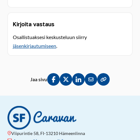
Kirjoita vastaus
Osallistuaksesi keskusteluun siirry
jäsenkirjautumiseen
.
Jaa sivu
Jaa Facebookissa
Jaa Twitterissä
Jaa LinkedInissä
Jaa sähköpostitse
Kopioi linkki lei
Viipurintie 58, FI-13210 Hämeenlinna