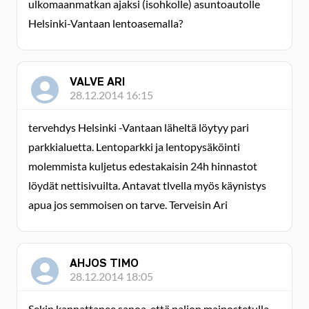
ulkomaanmatkan ajaksi (isohkolle) asuntoautolle
Helsinki-Vantaan lentoasemalla?
VALVE ARI
28.12.2014 16:15
tervehdys Helsinki -Vantaan läheltä löytyy pari
parkkialuetta. Lentoparkki ja lentopysäköinti
molemmista kuljetus edestakaisin 24h hinnastot
löydät nettisivuilta. Antavat tlvella myös käynistys
apua jos semmoisen on tarve. Terveisin Ari
AHJOS TIMO
28.12.2014 18:05
Sekin kannattanee sanoa, että paljon mainostetulla