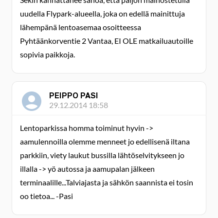
uudella Flypark-alueella, joka on edellä mainittuja
lähempänä lentoasemaa osoitteessa
Pyhtäänkorventie 2 Vantaa, EI OLE matkailuautoille
sopivia paikkoja.
PEIPPO PASI
29.12.2014 18:58
Lentoparkissa homma toiminut hyvin ->
aamulennoilla olemme menneet jo edellisenä iltana
parkkiin, viety laukut bussilla lähtöselvitykseen jo
illalla -> yö autossa ja aamupalan jälkeen
terminaalille...Talviajasta ja sähkön saannista ei tosin
oo tietoa... -Pasi