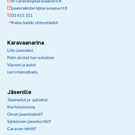
sf-caravan@karavaanarit.fi
jasenrekisteri@karavaanarit.fi
03 615 311
Katso kaikki yhteystiedot
Karavaanarina
Liity jäseneksi
Näin aloitat harrastuksen
Vaunut ja autot
Leirintämatkailu
Jäsenille
Jäsenedut ja -palvelut
Kerhotoiminta
Omat jäsentiedot
Sähköinen jäsenkortti
Caravan-lehti