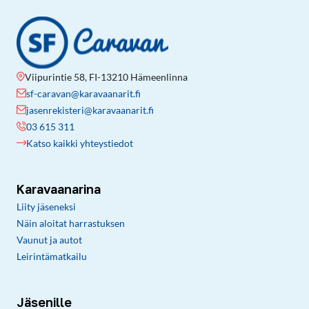
Viipurintie 58, FI-13210 Hämeenlinna
sf-caravan@karavaanarit.fi
jasenrekisteri@karavaanarit.fi
03 615 311
Katso kaikki yhteystiedot
Karavaanarina
Liity jäseneksi
Näin aloitat harrastuksen
Vaunut ja autot
Leirintämatkailu
Jäsenille