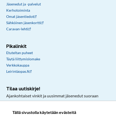
Jäsenedut ja -palvelut
Kerhotoiminta
Omat jäsentiedot
Sähköinen jäsenkortti
Caravan-lehti
Pikalinkit
Etuteltan puheet
Täytä liittymislomake
Verkkokauppa
Leirintäopas.fi
Tilaa uutiskirje!
Ajankohtaiset vinkit ja uusimmat jäsenedut suoraan
sähköpostiisi.
Tällä sivustolla käytetään evästeitä