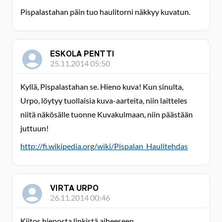
Pispalastahan päin tuo haulitorni näkkyy kuvatun.
ESKOLA PENTTI
25.11.2014 05:50
Kyllä, Pispalastahan se. Hieno kuva! Kun sinulta,
Urpo, löytyy tuollaisia kuva-aarteita, niin laitteles
niitä näkösälle tuonne Kuvakulmaan, niin päästään
juttuun!
http://fi.wikipedia.org/wiki/Pispalan_Haulitehdas
VIRTA URPO
26.11.2014 00:46
Kiitos hienosta linkistä aiheeseen.