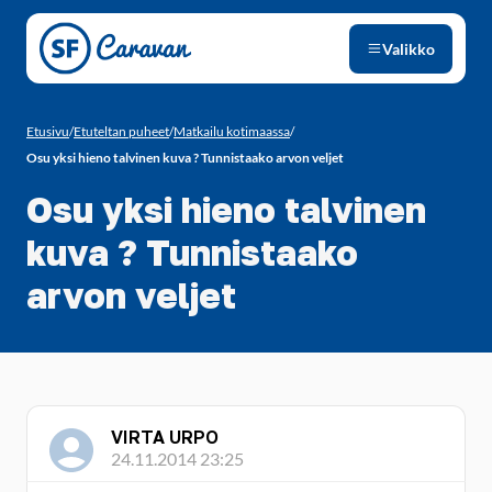
Siirry sivun sisältöön
Valikko
Etusivu
/
Etuteltan puheet
/
Matkailu kotimaassa
/
Osu yksi hieno talvinen kuva ? Tunnistaako arvon veljet
Osu yksi hieno talvinen
kuva ? Tunnistaako
arvon veljet
VIRTA URPO
24.11.2014 23:25