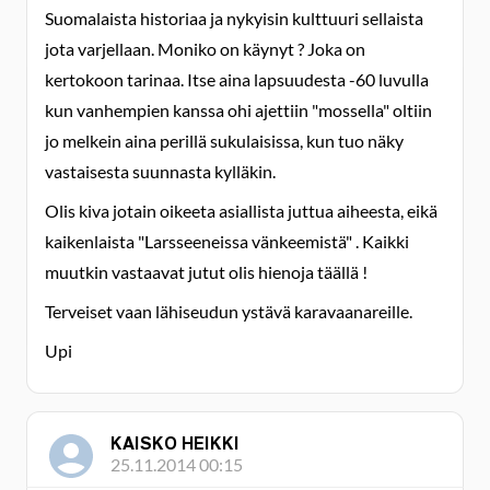
Suomalaista historiaa ja nykyisin kulttuuri sellaista
jota varjellaan. Moniko on käynyt ? Joka on
kertokoon tarinaa. Itse aina lapsuudesta -60 luvulla
kun vanhempien kanssa ohi ajettiin "mossella" oltiin
jo melkein aina perillä sukulaisissa, kun tuo näky
vastaisesta suunnasta kylläkin.
Olis kiva jotain oikeeta asiallista juttua aiheesta, eikä
kaikenlaista "Larsseeneissa vänkeemistä" . Kaikki
muutkin vastaavat jutut olis hienoja täällä !
Terveiset vaan lähiseudun ystävä karavaanareille.
Upi
KAISKO HEIKKI
25.11.2014 00:15