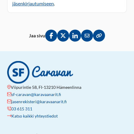
jäsenkirjautumiseen
.
Jaa sivu
Jaa Facebookissa
Jaa Twitterissä
Jaa LinkedInissä
Jaa sähköpostitse
Kopioi linkki lei
Viipurintie 58, FI-13210 Hämeenlinna
sf-caravan@karavaanarit.fi
jasenrekisteri@karavaanarit.fi
03 615 311
Katso kaikki yhteystiedot