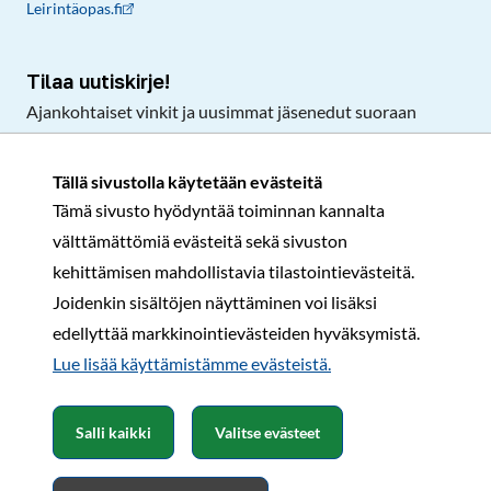
Leirintäopas.fi
Tilaa uutiskirje!
Ajankohtaiset vinkit ja uusimmat jäsenedut suoraan
sähköpostiisi.
Tällä sivustolla käytetään evästeitä
Tämä sivusto hyödyntää toiminnan kannalta
Tilaa
välttämättömiä evästeitä sekä sivuston
Facebook
Instagram
LinkedIn
YouTube
TikTok
kehittämisen mahdollistavia tilastointievästeitä.
Joidenkin sisältöjen näyttäminen voi lisäksi
edellyttää markkinointievästeiden hyväksymistä.
Rekisteri- ja tietosuojaseloste
Sopimusehdot
Lue lisää käyttämistämme evästeistä.​​​​​​
© Karavaanarit 2026
Salli kaikki
Valitse evästeet