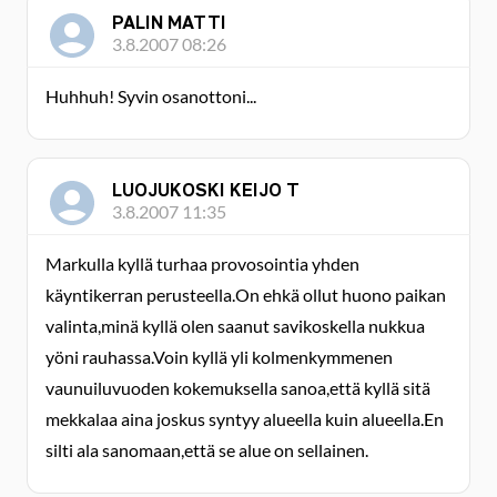
PALIN MATTI
3.8.2007 08:26
Huhhuh! Syvin osanottoni...
LUOJUKOSKI KEIJO T
3.8.2007 11:35
Markulla kyllä turhaa provosointia yhden
käyntikerran perusteella.On ehkä ollut huono paikan
valinta,minä kyllä olen saanut savikoskella nukkua
yöni rauhassa.Voin kyllä yli kolmenkymmenen
vaunuiluvuoden kokemuksella sanoa,että kyllä sitä
mekkalaa aina joskus syntyy alueella kuin alueella.En
silti ala sanomaan,että se alue on sellainen.