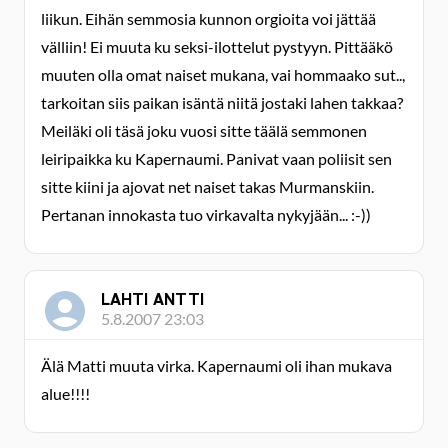
liikun. Eihän semmosia kunnon orgioita voi jättää
välliin! Ei muuta ku seksi-ilottelut pystyyn. Pittääkö
muuten olla omat naiset mukana, vai hommaako sut..,
tarkoitan siis paikan isäntä niitä jostaki lahen takkaa?
Meiläki oli täsä joku vuosi sitte täälä semmonen
leiripaikka ku Kapernaumi. Panivat vaan poliisit sen
sitte kiini ja ajovat net naiset takas Murmanskiin.
Pertanan innokasta tuo virkavalta nykyjään... :-))
LAHTI ANTTI
5.8.2007 23:03
Älä Matti muuta virka. Kapernaumi oli ihan mukava
alue!!!!