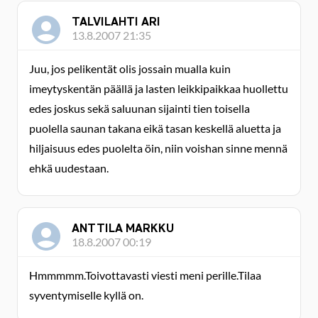
TALVILAHTI ARI
13.8.2007 21:35
Juu, jos pelikentät olis jossain mualla kuin
imeytyskentän päällä ja lasten leikkipaikkaa huollettu
edes joskus sekä saluunan sijainti tien toisella
puolella saunan takana eikä tasan keskellä aluetta ja
hiljaisuus edes puolelta öin, niin voishan sinne mennä
ehkä uudestaan.
ANTTILA MARKKU
18.8.2007 00:19
Hmmmmm.Toivottavasti viesti meni perille.Tilaa
syventymiselle kyllä on.