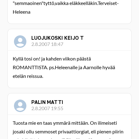
"semmaoinen"tyttö,vaikka eläkkeelläkin.Terveiset-
Heleena
LUOJUKOSKI KEIJO T
2.8.2007 18:47
Kyllä tosi on! ja kahden viikon päästä
ROMANTTISTA. ps.Heleenalle ja Aarnolle hyvää
etelän reissua.
PALIN MATTI
2.8.2007 19:55
Tuosta mie en taas ymmärä mittään. On ilimeiseti
josaki ollu semmoset privaattiorgiat, eli pienen piirin