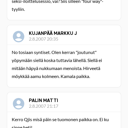
seksi-iloittelusessio, vai? Siis silleen "four way"-
tyyliin.
KUJANPÄÄ MARKKU J
2.8.2007 20:35
No tosiaan syntiset. Olen kerran "joutunut"
yöpymään siellä koska tuttavia lähellä. Siellä ei
mitään häpyä nukkumaan menoista. Hirveetä
möykkää aamu kolmeen. Kamala paikka.
PALIN MATTI
2.8.2007 21:17
Kerro Qjis misä päin se tuomonen paikka on. Ei ku
sinne heti!