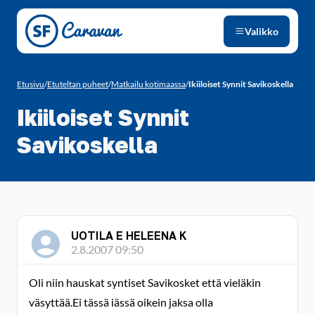
Siirry sivun sisältöön
Valikko
Etusivu
/
Etuteltan puheet
/
Matkailu kotimaassa
/
Ikiiloiset Synnit Savikoskella
Ikiiloiset Synnit
Savikoskella
UOTILA E HELEENA K
2.8.2007 09:50
Oli niin hauskat syntiset Savikosket että vieläkin
väsyttää.Ei tässä iässä oikein jaksa olla