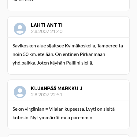
LAHTI ANTTI
2.8.2007 21:40
Savikosken alue sijaitsee Kylmäkoskella, Tampereelta
noin 50 km. etelään. On entinen Pirkanmaan
yhd.paikka. Joten käyhän Palliini siellä.
KUJANPÄÄ MARKKU J
2.8.2007 22:51
Se on virgiinian = Viialan kupeessa. Lyyti on sieltä
kotosin. Nyt ymmärrät mua paremmin.