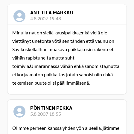
ANTTILA MARKKU
4.8.2007 19:48
Minulla nyt on siellä kausipaikka,enkä vielä ole
viettänyt unetonta yötä sen tähden että vaunu on
Savikoskella.Ihan muakava paikka,tosin rakenteet
vähän rapistuneita mutta suht
toimivia.Uimarannassa vähän ehkä sanomista,mutta
ei korjaamaton paikka.Jos jotain sanoisi niin ehkä
tekemisen puute olisi päällimmäisenä.
PÖNTINEN PEKKA
5.8.2007 18:55
Olimme perheen kanssa yhden yön alueella, jätimme