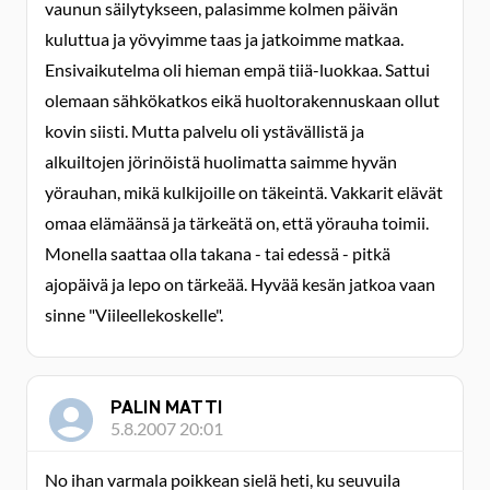
vaunun säilytykseen, palasimme kolmen päivän
kuluttua ja yövyimme taas ja jatkoimme matkaa.
Ensivaikutelma oli hieman empä tiiä-luokkaa. Sattui
olemaan sähkökatkos eikä huoltorakennuskaan ollut
kovin siisti. Mutta palvelu oli ystävällistä ja
alkuiltojen jörinöistä huolimatta saimme hyvän
yörauhan, mikä kulkijoille on täkeintä. Vakkarit elävät
omaa elämäänsä ja tärkeätä on, että yörauha toimii.
Monella saattaa olla takana - tai edessä - pitkä
ajopäivä ja lepo on tärkeää. Hyvää kesän jatkoa vaan
sinne "Viileellekoskelle".
PALIN MATTI
5.8.2007 20:01
No ihan varmala poikkean sielä heti, ku seuvuila