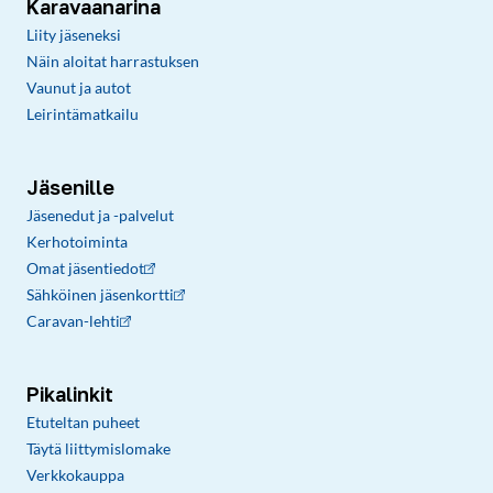
Karavaanarina
Liity jäseneksi
Näin aloitat harrastuksen
Vaunut ja autot
Leirintämatkailu
Jäsenille
Jäsenedut ja -palvelut
Kerhotoiminta
Omat jäsentiedot
Sähköinen jäsenkortti
Caravan-lehti
Pikalinkit
Etuteltan puheet
Täytä liittymislomake
Verkkokauppa