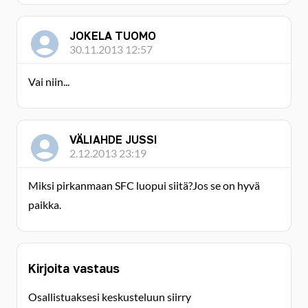
JOKELA TUOMO
30.11.2013 12:57
Vai niin...
VÄLIAHDE JUSSI
2.12.2013 23:19
Miksi pirkanmaan SFC luopui siitä?Jos se on hyvä
paikka.
Kirjoita vastaus
Osallistuaksesi keskusteluun siirry