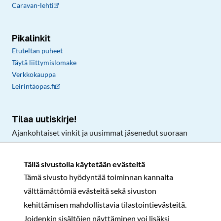
Caravan-lehti
Pikalinkit
Etuteltan puheet
Täytä liittymislomake
Verkkokauppa
Leirintäopas.fi
Tilaa uutiskirje!
Ajankohtaiset vinkit ja uusimmat jäsenedut suoraan
sähköpostiisi.
Tällä sivustolla käytetään evästeitä
Tämä sivusto hyödyntää toiminnan kannalta
Tilaa
välttämättömiä evästeitä sekä sivuston
Facebook
Instagram
LinkedIn
YouTube
TikTok
kehittämisen mahdollistavia tilastointievästeitä.
Joidenkin sisältöjen näyttäminen voi lisäksi