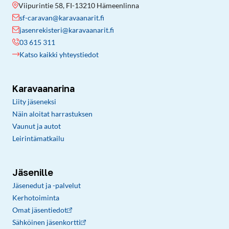
Viipurintie 58, FI-13210 Hämeenlinna
sf-caravan@karavaanarit.fi
jasenrekisteri@karavaanarit.fi
03 615 311
Katso kaikki yhteystiedot
Karavaanarina
Liity jäseneksi
Näin aloitat harrastuksen
Vaunut ja autot
Leirintämatkailu
Jäsenille
Jäsenedut ja -palvelut
Kerhotoiminta
Omat jäsentiedot
Sähköinen jäsenkortti