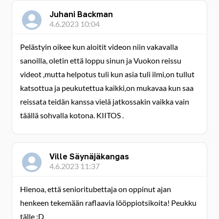
Juhani Backman
4.6.2023 10:04
Pelästyin oikee kun aloitit videon niin vakavalla
sanoilla, oletin että loppu sinun ja Vuokon reissu
videot ,mutta helpotus tuli kun asia tuli ilmi,on tullut
katsottua ja peukutettua kaikki,on mukavaa kun saa
reissata teidän kanssa vielä jatkossakin vaikka vain
täällä sohvalla kotona. KIITOS .
Ville Säynäjäkangas
4.6.2023 11:37
Hienoa, että senioritubettaja on oppinut ajan
henkeen tekemään raflaavia lööppiotsikoita! Peukku
tälle :D