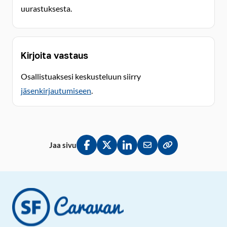
uurastuksesta.
Kirjoita vastaus
Osallistuaksesi keskusteluun siirry
jäsenkirjautumiseen
.
Jaa sivu
Jaa Facebookissa
Jaa Twitterissä
Jaa LinkedInissä
Jaa sähköpostitse
Kopioi linkki lei