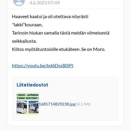
4.6.2023 07:49
Haaveet kaatui ja oli otettava nöyrästi
"lakki"kouraan,
Tarinoin hiukan samalla tästä meidän viimeisestä
seikkailusta.
Kiitos myötätuntoisille etukäteen .Se on Moro.
https://youtu.be/bd6Dss80IPI
Liitetiedostot
1685714829238.jpg
(4.1 Mt)