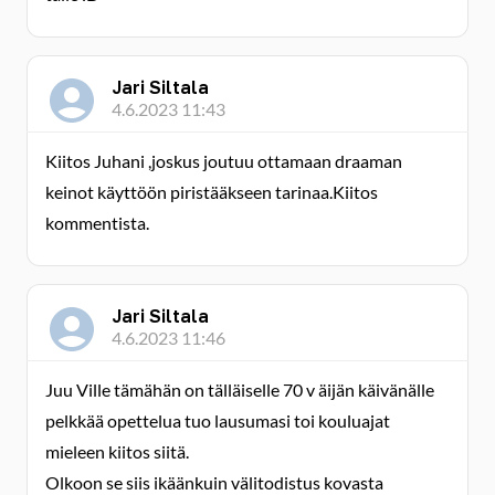
Jari Siltala
4.6.2023 11:43
Kiitos Juhani ,joskus joutuu ottamaan draaman
keinot käyttöön piristääkseen tarinaa.Kiitos
kommentista.
Jari Siltala
4.6.2023 11:46
Juu Ville tämähän on tälläiselle 70 v äijän käivänälle
pelkkää opettelua tuo lausumasi toi kouluajat
mieleen kiitos siitä.
Olkoon se siis ikäänkuin välitodistus kovasta